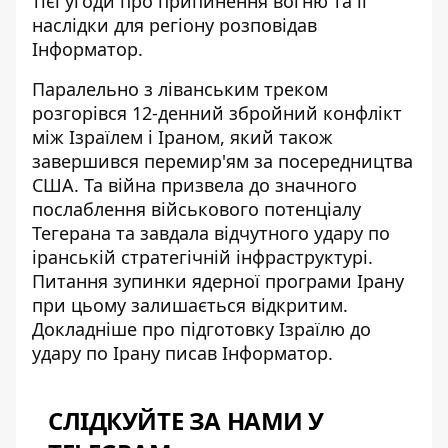
тієї угоди про припинення вогню
та її
наслідки для регіону розповідав
Інформатор.
Паралельно з ліванським треком
розгорівся 12-денний збройний конфлікт
між Ізраїлем і Іраном, який також
завершився перемир'ям за посередництва
США. Та війна призвела до значного
послаблення військового потенціалу
Тегерана та завдала відчутного удару по
іранській стратегічній інфраструктурі.
Питання зупинки ядерної програми Ірану
при цьому залишається відкритим.
Докладніше про
підготовку Ізраїлю до
удару по Ірану
писав Інформатор.
СЛІДКУЙТЕ ЗА НАМИ У