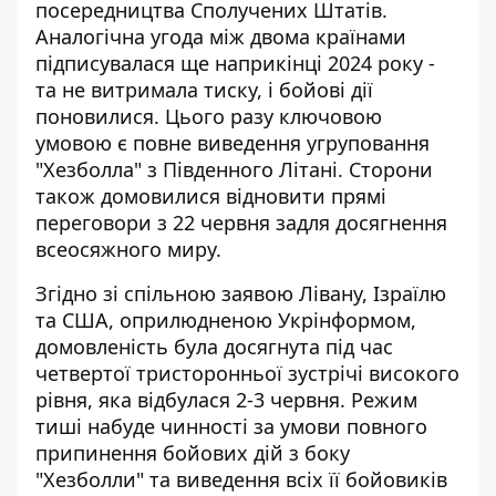
посередництва Сполучених Штатів.
Аналогічна угода між двома країнами
підписувалася ще наприкінці 2024 року -
та не витримала тиску, і бойові дії
поновилися. Цього разу ключовою
умовою є повне виведення угруповання
"Хезболла" з Південного Літані. Сторони
також домовилися відновити прямі
переговори з 22 червня задля досягнення
всеосяжного миру.
Згідно зі спільною заявою Лівану, Ізраїлю
та США,
оприлюдненою Укрінформом
,
домовленість була досягнута під час
четвертої тристоронньої зустрічі високого
рівня, яка відбулася 2-3 червня. Режим
тиші набуде чинності за умови повного
припинення бойових дій з боку
"Хезболли" та виведення всіх її бойовиків