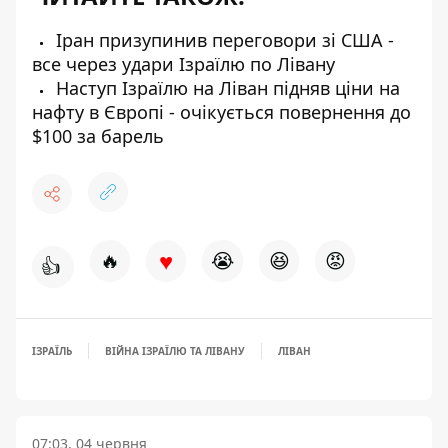
Іран призупинив переговори зі США -
все через удари Ізраїлю по Лівану
Наступ Ізраїлю на Ліван підняв ціни на
нафту в Європі - очікується повернення до
$100 за барель
♥
🔥
😭
😆
😡
👍
ІЗРАЇЛЬ
ВІЙНА ІЗРАЇЛЮ ТА ЛІВАНУ
ЛІВАН
07:03, 04 червня