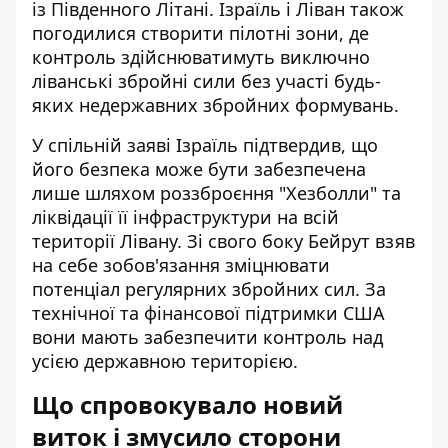
із Південного Літані. Ізраїль і Ліван також
погодилися створити пілотні зони, де
контроль здійснюватимуть виключно
ліванські збройні сили без участі будь-
яких недержавних збройних формувань.
У спільній заяві Ізраїль підтвердив, що
його безпека може бути забезпечена
лише шляхом роззброєння "Хезболли" та
ліквідації її інфраструктури на всій
території Лівану. Зі свого боку Бейрут взяв
на себе зобов'язання зміцнювати
потенціал регулярних збройних сил. За
технічної та фінансової підтримки США
вони мають забезпечити контроль над
усією державною територією.
Що спровокувало новий
виток і змусило сторони