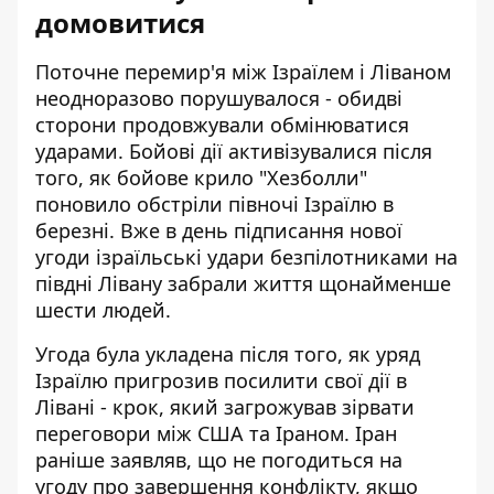
домовитися
Поточне перемир'я між Ізраїлем і Ліваном
неодноразово порушувалося - обидві
сторони продовжували обмінюватися
ударами. Бойові дії активізувалися після
того, як бойове крило "Хезболли"
поновило обстріли півночі Ізраїлю в
березні. Вже в день підписання нової
угоди ізраїльські удари безпілотниками на
півдні Лівану забрали життя щонайменше
шести людей.
Угода була укладена після того, як уряд
Ізраїлю пригрозив посилити свої дії в
Лівані - крок, який загрожував зірвати
переговори між США та Іраном. Іран
раніше заявляв, що не погодиться на
угоду про завершення конфлікту, якщо