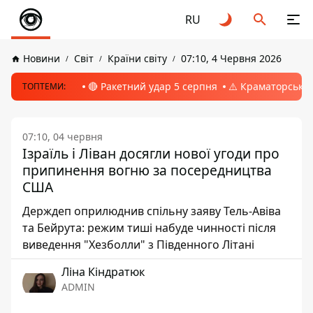
RU
Новини
Світ
Країни світу
07:10, 4 Червня 2026
🔴 Ракетний удар 5 серпня
⚠️ Краматорськ, 
ТОПТЕМИ:
07:10, 04 червня
Ізраїль і Ліван досягли нової угоди про
припинення вогню за посередництва
США
Держдеп оприлюднив спільну заяву Тель-Авіва
та Бейрута: режим тиші набуде чинності після
виведення "Хезболли" з Південного Літані
Ліна Кіндратюк
ADMIN