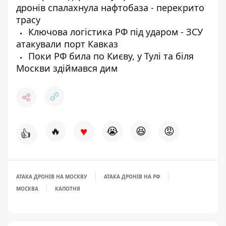
дронів спалахнула нафтобаза - перекрито
трасу
Ключова логістика РФ під ударом - ЗСУ
атакували порт Кавказ
Поки РФ била по Києву, у Тулі та біля
Москви здіймався дим
♥
🔥
😭
😆
😡
👍
АТАКА ДРОНІВ НА МОСКВУ
АТАКА ДРОНІВ НА РФ
МОСКВА
КАПОТНЯ