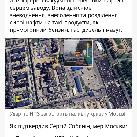
атмосферно-вакуумної перегонки нафти є
серцем заводу. Вона здійснює
зневоднення, знесолення та розділення
сирої нафти на такі продукти, як
прямогонний бензин, гас, дизель і мазут.
Удар по НПЗ загострить паливну кризу у Москві
Як підтвердив Сергій Собянін, мер Москви: