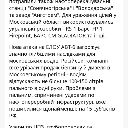
потрапили також нафтоперекачувальні
станції "Сонячногірська" і "Володарська"
та завод "Ангстрем". Для ураження цілей у
Московській області використовувались
українські розробки - RS-1 Барс, FP-1
Firepoint, БАРС-СМ GLADIATOR та інші.
Нова атака на ЕЛОУ АВТ-6 загрожує
значно глибшими наслідками для
московських водіїв. Російські компанії
вже урізали продаж бензину й дизеля в
Московському регіоні - водіям
відпускають не більше 100-150 літрів
пального в одні руки. Проблеми з
пальним, спричинені ударами по
нафтопереробній інфраструктурі, вже
поширилися щонайменше на 15 суб'єктів
РФ.
Удари по НПЗ, трубопроводах та