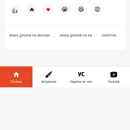
♥
🔥
😭
😆
😡
👍
АТАКА ДРОНІВ НА МОСКВУ
АТАКА ДРОНІВ НА РФ
КАПОТНЯ
Головна
Актуально
Україна на часі
Youtube
ЗАПРОПОНУВАТИ НОВИНУ
Інформатор у
Завантажити
телефоні
👉
Світ
Україна