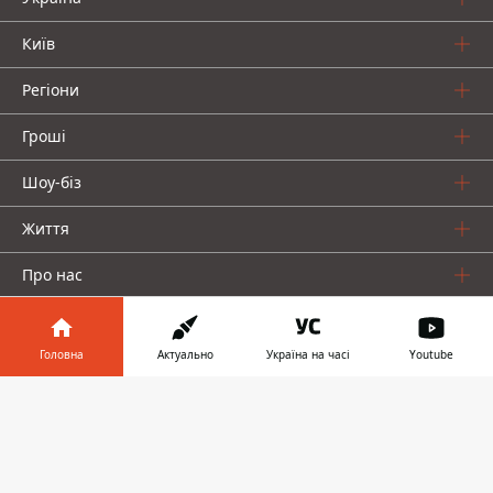
Київ
Регіони
Гроші
Шоу-біз
Життя
Про нас
Головна
Актуально
Україна на часі
Youtube
Інформатор у
Завантажити
телефоні
👉
Інформатор проекти
Столиця
Ваші фінанси
Авто
Geek