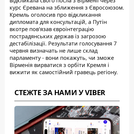
відкликала свого посла з Вірменії
через
курс Єревана на зближення з Євросоюзом.
Кремль оголосив про відкликання
дипломата для консультацій, а Путін
вкотре пов'язав євроінтеграцію
пострадянських держав із загрозою
дестабілізації. Результати голосування 7
червня визначать не лише склад
парламенту - вони покажуть, чи зможе
Вірменія вирватися з орбіти Кремля і
вижити як самостійний гравець регіону.
СТЕЖТЕ ЗА НАМИ У VIBER