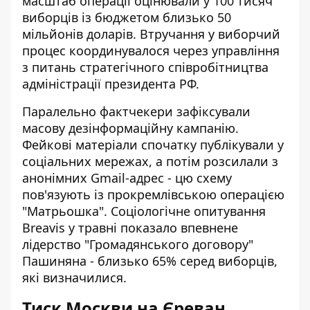
масштаб операції оцінювали у 100 тисяч
виборців із бюджетом близько 50
мільйонів доларів. Втручання у виборчий
процес координувалося через управління
з питань стратегічного співробітництва
адміністрації президента РФ.
Паралельно фактчекери зафіксували
масову дезінформаційну кампанію.
Фейкові матеріали спочатку публікували у
соціальних мережах, а потім розсилали з
анонімних Gmail-адрес - цю схему
пов'язують із прокремлівською операцією
"Матрьошка". Соціологічне опитування
Breavis у травні показало впевнене
лідерство "Громадянського договору"
Пашиняна - близько 65% серед виборців,
які визначилися.
Тиск Москви на Єреван