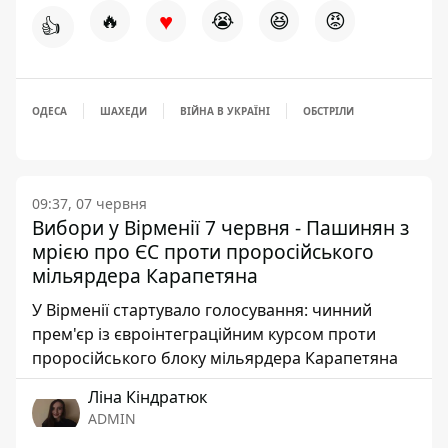
♥
🔥
😭
😆
😡
👍
ОДЕСА
ШАХЕДИ
ВІЙНА В УКРАЇНІ
ОБСТРІЛИ
09:37, 07 червня
Вибори у Вірменії 7 червня - Пашинян з
мрією про ЄС проти проросійського
мільярдера Карапетяна
У Вірменії стартувало голосування: чинний
прем'єр із євроінтеграційним курсом проти
проросійського блоку мільярдера Карапетяна
Ліна Кіндратюк
ADMIN