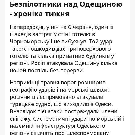
Безпілотники над Одещиною
- хроніка тижня
Напередодні, у ніч на 6 червня,
один із
шахедів застряг у стіні готелю
в
Чорноморську і не вибухнув. Той удар
також пошкодив дах триповерхового
готелю та кілька приватних будинків у
регіоні. Росія атакувала Одещину кілька
ночей поспіль без перерви.
Наприкінці травня ворог розширив
географію ударів і на морські шляхи:
росіяни цілеспрямовано атакували
турецьке судно
, що виходило з Одеси.
Внаслідок тієї атаки постраждали члени
екіпажу. Систематичні удари по морській і
наземній інфраструктурі Одеського
регіону свідчать про цілеспрямовану