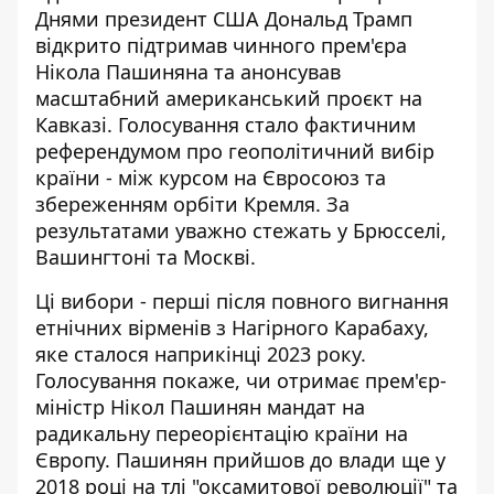
Днями президент США Дональд Трамп
відкрито
підтримав чинного прем'єра
Нікола Пашиняна
та анонсував
масштабний американський проєкт на
Кавказі. Голосування стало фактичним
референдумом про геополітичний вибір
країни - між курсом на Євросоюз та
збереженням орбіти Кремля. За
результатами уважно стежать у Брюсселі,
Вашингтоні та Москві.
Ці вибори -
перші після повного вигнання
етнічних вірменів з Нагірного Карабаху
,
яке сталося наприкінці 2023 року.
Голосування покаже, чи отримає прем'єр-
міністр Нікол Пашинян мандат на
радикальну переорієнтацію країни на
Європу. Пашинян прийшов до влади ще у
2018 році на тлі "оксамитової революції" та