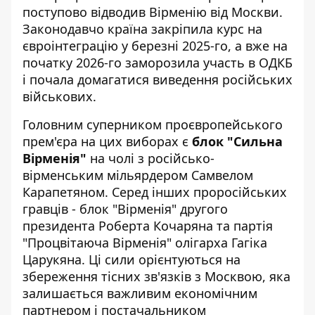
поступово відводив Вірменію від Москви.
Законодавчо країна закріпила курс на
євроінтеграцію у березні 2025-го, а вже на
початку 2026-го заморозила участь в ОДКБ
і почала домагатися виведення російських
військових.
Головним суперником проєвропейського
прем'єра на цих виборах є
блок "Сильна
Вірменія"
на чолі з російсько-
вірменським мільярдером Самвелом
Карапетяном. Серед інших проросійських
гравців - блок "Вірменія" другого
президента Роберта Кочаряна та партія
"Процвітаюча Вірменія" олігарха Гагіка
Царукяна. Ці сили орієнтуються на
збереження тісних зв'язків з Москвою, яка
залишається важливим економічним
партнером і постачальником