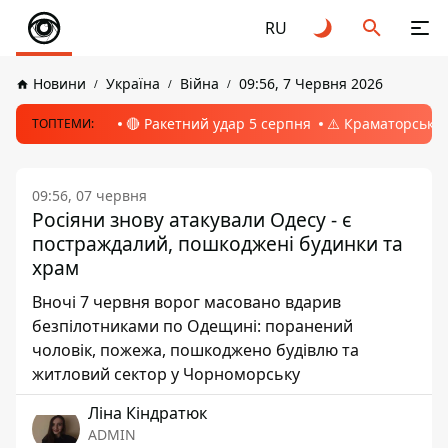
RU
Новини
Україна
Війна
09:56, 7 Червня 2026
🔴 Ракетний удар 5 серпня
⚠️ Краматорськ, 
ТОПТЕМИ:
09:56, 07 червня
Росіяни знову атакували Одесу - є
постраждалий, пошкоджені будинки та
храм
Вночі 7 червня ворог масовано вдарив
безпілотниками по Одещині: поранений
чоловік, пожежа, пошкоджено будівлю та
житловий сектор у Чорноморську
Ліна Кіндратюк
ADMIN