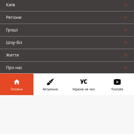
Київ
Регіони
Гроші
Шоу-біз
Життя
Про нас
Головна
Актуально
Україна на часі
Youtube
Інформатор у
Завантажити
телефоні
👉
Інформатор проекти
Столиця
Ваші фінанси
Авто
Geek