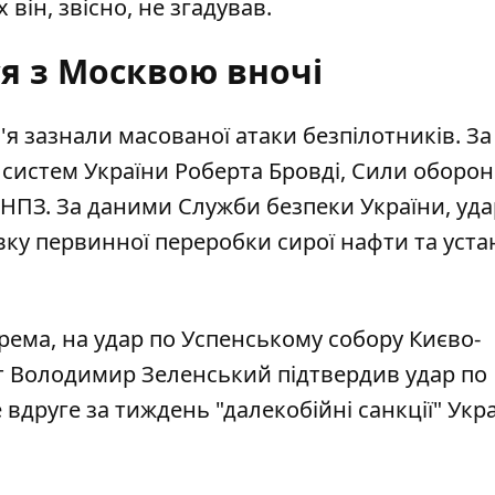
він, звісно, не згадував.
я з Москвою вночі
'я зазнали масованої атаки безпілотників. За
систем України Роберта Бровді,
Сили оборон
НПЗ. За даними Служби безпеки України, уд
вку первинної переробки сирої нафти та уста
рема, на удар по Успенському собору Києво-
т Володимир Зеленський підтвердив удар по
вдруге за тиждень "далекобійні санкції" Укр