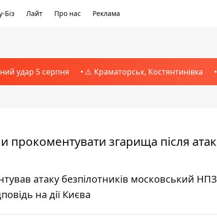
-Біз
Лайт
Про нас
Реклама
тний удар 5 серпня
⚠️ Краматорськ, Костянтинівка
ли прокоментувати згарища після атак
нтував атаку безпілотників московський НПЗ
повідь на дії Києва