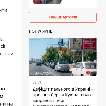
ити
БІЛЬШЕ АВТОРІВ
ПОПУЛЯРНЕ
у
сії
нті чи
08:53
во з
Дефіцит пального в Україні -
прогноз Сергія Куюна щодо
ям
заправок і черг
іни на
Директор "А-95" пояснив, чи загрожують