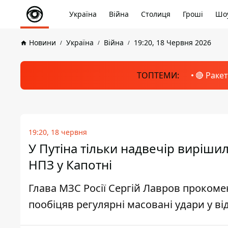
Україна
Війна
Столиця
Гроші
Шоу
Новини
Україна
Війна
19:20, 18 Червня 2026
ТОПТЕМИ:
🔴 Раке
19:20, 18 червня
У Путіна тільки надвечір виріши
НПЗ у Капотні
Глава МЗС Росії Сергій Лавров прокоме
пообіцяв регулярні масовані удари у від