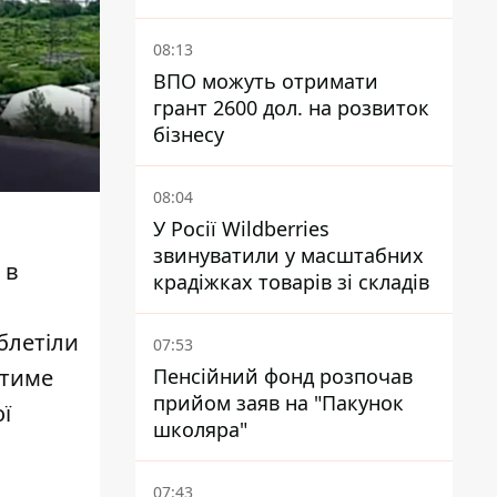
Виноградарі
08:13
ВПО можуть отримати
грант 2600 дол. на розвиток
бізнесу
08:04
У Росії Wildberries
звинуватили у масштабних
 в
крадіжках товарів зі складів
блетіли
07:53
Пенсійний фонд розпочав
атиме
прийом заяв на "Пакунок
ї
школяра"
07:43