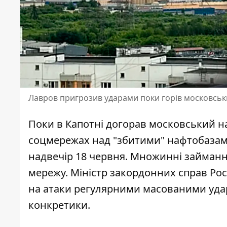
Лавров пригрозив ударами поки горів московсь
Поки в Капотні догорав московський на
соцмережах над "збитими" нафтобазами
надвечір 18 червня.
Множинні займанн
мережу. Міністр закордонних справ Рос
на атаки регулярними масованими удара
конкретики.