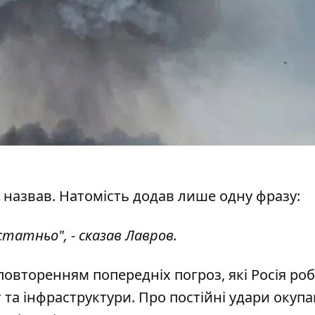
не назвав. Натомість додав лише одну фразу:
остатньо", - сказав Лавров.
повторенням попередніх погроз, які Росія ро
т та інфраструктури. Про постійні удари окупа