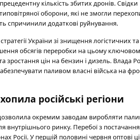
рецедентну кількість збитих дронів. Свідки
типовітряної оборони, які не змогли перехоп
віть спричинили додаткові руйнування.
тратегії України зі знищення логістичних та
шення обсягів переробки на цьому ключовом
а зростання цін на бензин і дизель. Влада Ро
абезпечувати паливом власні війська на фро
хопила російські регіони
ія дозволила окремим заводам виробляти пали
я внутрішнього ринку.
Перебої з постачанн
онах Росії. У першій половині червня оптові ц