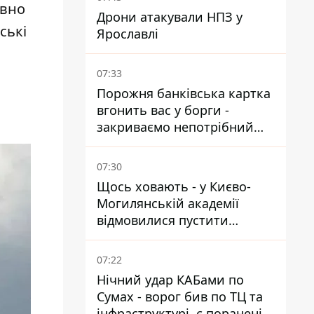
авно
Дрони атакували НПЗ у
ські
Ярославлі
07:33
Порожня банківська картка
вгонить вас у борги -
закриваємо непотрібний
рахунок правильно
07:30
Щось ховають - у Києво-
Могилянській академії
відмовилися пустити
комісію з охорони пам'яток
на територію
07:22
Нічний удар КАБами по
Сумах - ворог бив по ТЦ та
інфраструктурі, є поранені