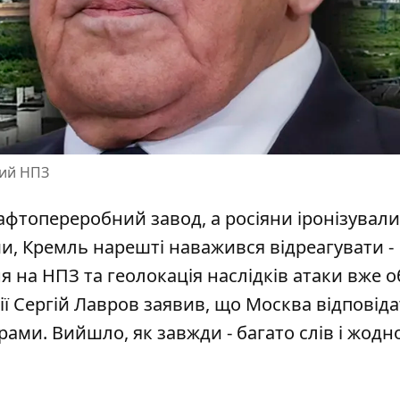
кий НПЗ
фтопереробний завод, а росіяни іронізували
, Кремль нарешті наважився відреагувати -
я на НПЗ
та геолокація наслідків атаки вже о
ії Сергій Лавров заявив, що Москва відповід
ми. Вийшло, як завжди - багато слів і жодно