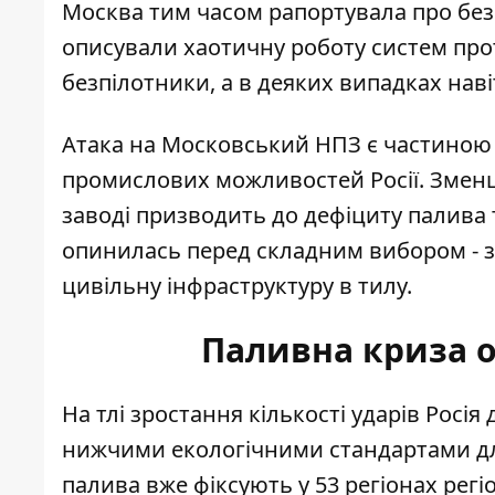
Москва тим часом рапортувала про безп
описували хаотичну роботу систем про
безпілотники, а в деяких випадках на
Атака на Московський НПЗ є частиною с
промислових можливостей Росії. Змен
заводі призводить до дефіциту палива т
опинилась перед складним вибором - з
цивільну інфраструктуру в тилу.
Паливна криза о
На тлі зростання кількості ударів Рос
нижчими екологічними стандартами дл
палива
вже фіксують у 53 регіонах регі