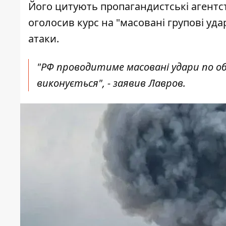
Його цитують пропагандистські агентств
оголосив курс на "масовані групові удар
атаки.
"РФ проводитиме масовані удари по о
виконується", - заявив Лавров.