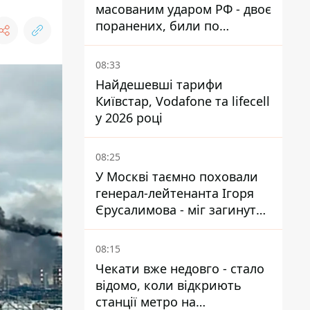
масованим ударом РФ - двоє
поранених, били по
Нікопольщині та
Синельниківщині
08:33
Найдешевші тарифи
Київстар, Vodafone та lifecell
у 2026 році
08:25
У Москві таємно поховали
генерал-лейтенанта Ігоря
Єрусалимова - міг загинути
від вибуху в ресторані
08:15
Чекати вже недовго - стало
відомо, коли відкриють
станції метро на