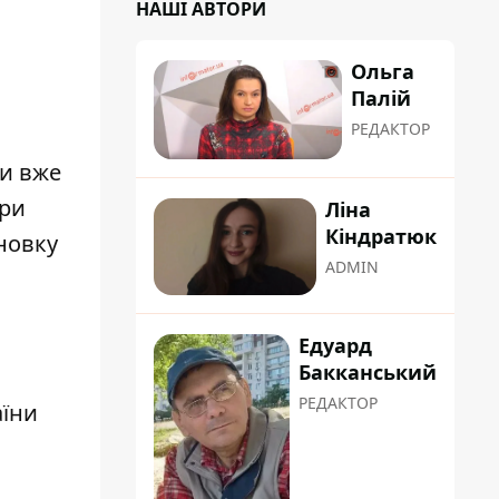
НАШІ АВТОРИ
Ольга
Палій
РЕДАКТОР
и вже
ари
Ліна
Кіндратюк
новку
ADMIN
Едуард
Бакканський
РЕДАКТОР
аїни