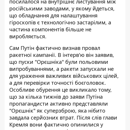
посилалося на внутрішнє листування між
російськими заводами, у якому йдеться,
що обладнання для налаштування
гіроскопів є технологічно застарілим, а
частина компонентів більше не
виробляється.
Сам Путін фактично визнав провал
ракетної кампанії. В інтерв'ю він заявив,
що пуски "Орєшніка" були польовими
випробуваннями, а ракети запускали не
для ураження важливих військових цілей,
а для перевірки точності боєголовок.
Особливе обурення це викликало тому,
що за кілька тижнів до заяви Путіна
пропагандисти активно представляли
"Орєшнік" як суперзброю, яка нібито
завдала серйозних втрат. Після слів глави
Кремля вони фактично опинилися у