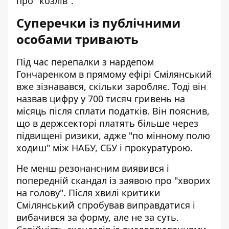
про "козлів".
Суперечки із публічними
особами тривають
Під час перепалки з нардепом
Гончаренком
в прямому ефірі Смілянський
вже зізнавався, скільки заробляє. Тоді він
назвав цифру у 700 тисяч гривень на
місяць після сплати податків. Він пояснив,
що в держсекторі платять більше через
підвищені ризики, адже "по мінному полю
ходиш" між НАБУ, СБУ і прокуратурою.
Не менш резонансним виявився і
попередній скандал із заявою про "хворих
на голову".
Після хвилі критики
Смілянський спробував виправдатися
і
вибачився за форму, але не за суть.