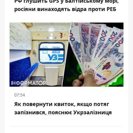
РФ глушить GPS у Балтійському морі,
росіяни винаходять відра проти РЕБ
07:54
Як повернути квиток, якщо потяг
запізнився, пояснює Укрзалізниця