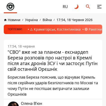
RU
Новини
Україна
Війна
17:54, 18 Червня 2026
⚠️ Краматорськ, Костянтинівка
🔴 Ракетний 
ТОПТЕМИ:
17:54, 18 червня
"СВО" вже не за планом - екснардеп
Береза розповів про настрої в Кремлі
після атак дронів ЗСУ і чи застосує Путін
свій останній Орєшнік
Борислав Береза пояснив, що відчуває Кремль
після серійних ударів безпілотників по Москві та
чому Путін не поспішає витрачати залишки
Орєшніків
Олена Вʼюн