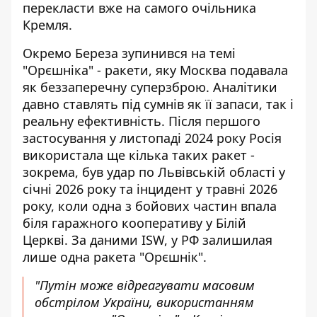
перекласти вже на самого очільника
Кремля.
Окремо Береза зупинився на темі
"Орєшніка" - ракети, яку Москва подавала
як беззаперечну суперзброю. Аналітики
давно ставлять під сумнів як її запаси, так і
реальну ефективність. Після першого
застосування у листопаді 2024 року Росія
використала ще кілька таких ракет -
зокрема, був удар по Львівській області у
січні 2026 року та інцидент у травні 2026
року, коли одна з бойових частин впала
біля гаражного кооперативу у Білій
Церкві. За даними ISW, у РФ залишилая
лише
одна ракета "Орєшнік"
.
"Путін може відреагувати масовим
обстрілом України, використанням