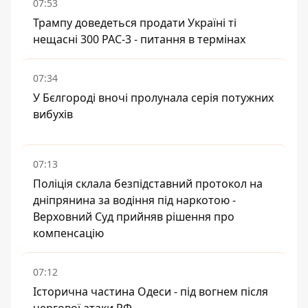
07:53
Трампу доведеться продати Україні ті
нещасні 300 PAC-3 - питання в термінах
07:34
У Бєлгороді вночі пролунала серія потужних
вибухів
07:13
Поліція склала безпідставний протокол на
дніпрянина за водіння під наркотою -
Верховний Суд прийняв рішення про
компенсацію
07:12
Історична частина Одеси - під вогнем після
чергової атаки РФ