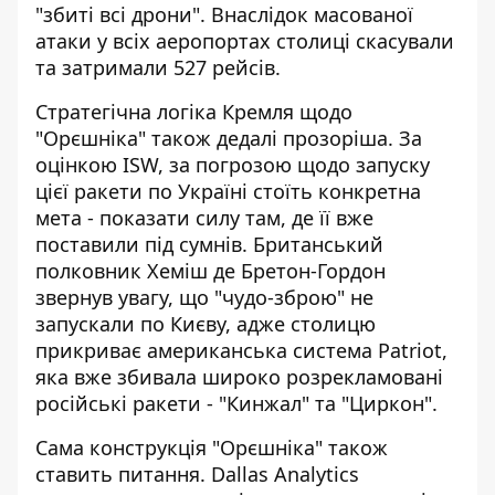
"збиті всі дрони". Внаслідок масованої
атаки
у всіх аеропортах столиці
скасували
та затримали 527 рейсів.
Стратегічна логіка Кремля щодо
"Орєшніка" також дедалі прозоріша. За
оцінкою ISW, за погрозою щодо запуску
цієї ракети по Україні стоїть конкретна
мета -
показати силу
там, де її вже
поставили під сумнів. Британський
полковник Хеміш де Бретон-Гордон
звернув увагу, що "чудо-зброю" не
запускали по Києву, адже столицю
прикриває американська система Patriot,
яка вже збивала широко розрекламовані
російські ракети - "Кинжал" та "Циркон".
Сама конструкція "Орєшніка" також
ставить питання. Dallas Analytics