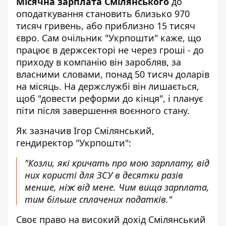
Місячна зарплата Смілянського
до
оподаткування становить близько 970
тисяч гривень, або приблизно 15 тисяч
євро. Сам очільник "Укрпошти" каже, що
працює в держсекторі не через гроші - до
приходу в компанію він заробляв, за
власними словами, понад 50 тисяч доларів
на місяць. На держслужбі він лишається,
щоб "довести реформи до кінця", і планує
піти після завершення воєнного стану.
Як зазначив Ігор Смілянський,
гендиректор "Укрпошти":
"Козли, які кричать про мою зарплату, від
них користі для ЗСУ в десятки разів
менше, ніж від мене. Чим вища зарплата,
тим більше сплачених податків."
Своє право на високий дохід Смілянський