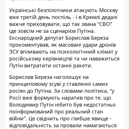
Українські
безпілотники атакують Москву
вже третій день поспіль - і в Кремлі дедалі
важче приховувати, що так звана "СВО"
іде зовсім не за сценарієм Путіна.
Екснародний депутат Борислав Береза
прокоментував, як масовані удари дронів
ЗСУ впливають на психологічний клімат у
російському керівництві та чи наважиться
Путін витратити останні ракети.
Борислав Береза наголошує на
принциповому зсуві у ставленні самих
росіян до Путіна. За словами політика, "у
Росії вже формують наратив про те, що
Володимир Путін нібито був недостатньо
поінформований про реальний стан
війни". Це свідчить про глибше явище -
відповідальність за провали
намагаються