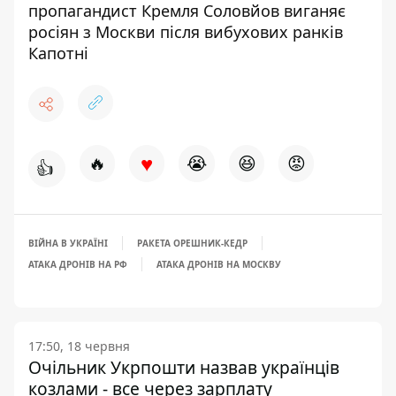
пропагандист Кремля Соловйов виганяє
росіян з Москви після вибухових ранків
Капотні
♥
🔥
😭
😆
😡
👍
ВІЙНА В УКРАЇНІ
РАКЕТА ОРЕШНИК-КЕДР
АТАКА ДРОНІВ НА РФ
АТАКА ДРОНІВ НА МОСКВУ
17:50, 18 червня
Очільник Укрпошти назвав українців
козлами - все через зарплату