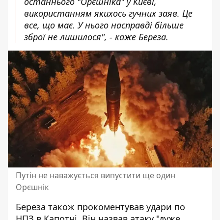
останнього "Орєшніка" у Києві,
використанням якихось гучних заяв. Це
все, що має. У нього насправді більше
зброї не лишилося", - каже Береза.
Путін не наважується випустити ще один
Орєшнік
Береза також прокоментував
удари по
НПЗ в Капотні
. Він назвав атаку "дуже