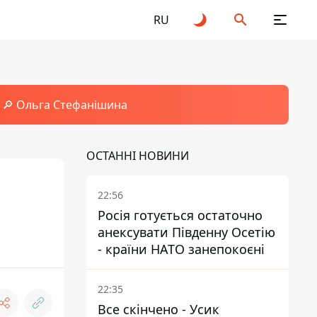
RU
🔎 Ольга Стефанішина
ОСТАННІ НОВИНИ
22:56
Росія готується остаточно
анексувати Південну Осетію
- країни НАТО занепокоєні
22:35
Все скінчено - Усик