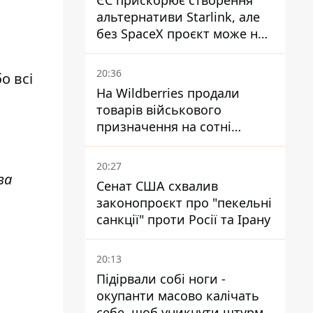
ЄС прискорює створення
альтернативи Starlink, але
без SpaceX проєкт може не
обійтися
20:36
о всі
На Wildberries продали
товарів військового
призначення на сотні
мільйонів, але удари ЗСУ
змінили ситуацію
20:27
за
Сенат США схвалив
законопроєкт про "пекельні
санкції" проти Росії та Ірану
20:13
Підірвали собі ноги -
окупанти масово калічать
себе, щоб уникнути штурмів