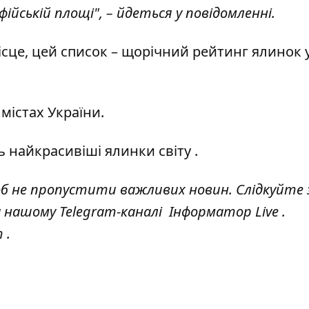
ійській площі", – йдеться у повідомленні.
місце, цей список – щорічний рейтинг ялинок 
 містах України
.
ь найкрасивіші ялинки світу
.
об не пропустити важливих новин. Слідкуйте 
а нашому Telegram-каналі
Інформатор Live
.
т
.