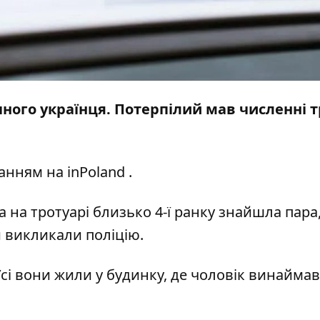
ічного українця. Потерпілий мав численні 
анням на
inPoland
.
ка на тротуарі близько 4-ї ранку знайшла пара
и викликали поліцію.
сі вони жили у будинку, де чоловік винаймав