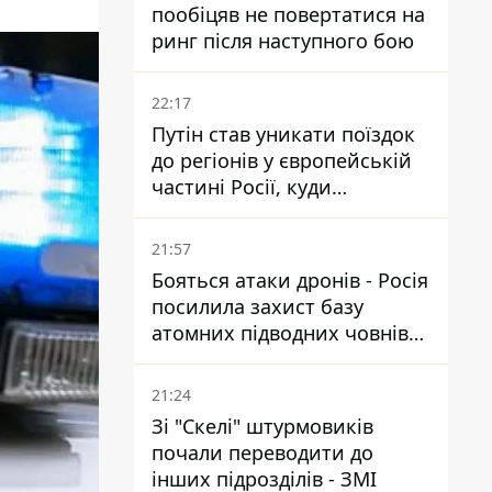
пообіцяв не повертатися на
ринг після наступного бою
22:17
Путін став уникати поїздок
до регіонів у європейській
частині Росії, куди
регулярно долітають дрони
21:57
Бояться атаки дронів - Росія
посилила захист базу
атомних підводних човнів
за 7400 км від України
21:24
Зі "Скелі" штурмовиків
почали переводити до
інших підрозділів - ЗМІ