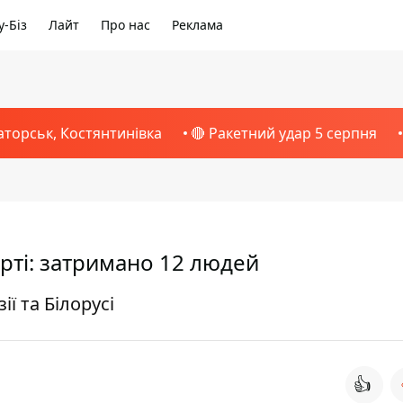
-Біз
Лайт
Про нас
Реклама
аторськ, Костянтинівка
🔴 Ракетний удар 5 серпня
рті: затримано 12 людей
ї та Білорусі
👍