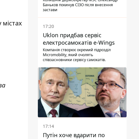
Баньков покинув СІЗО після внесення
застави
у містах
17:20
Uklon придбав сервіс
електросамокатів e-Wings
Компанія створює окремий підрозділ
Micromobility, який очолять
співзасновники сервісу самокатів.
за
17:14
Путін хоче вдарити по