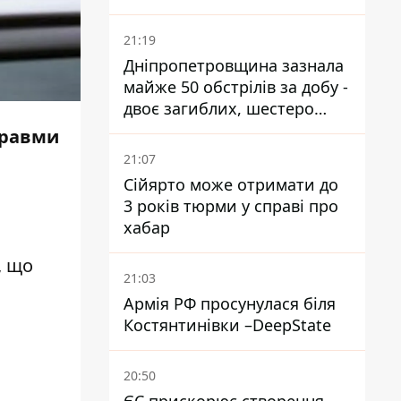
21:19
Дніпропетровщина зазнала
майже 50 обстрілів за добу -
двоє загиблих, шестеро
постраждалих
травми
21:07
Сійярто може отримати до
3 років тюрми у справі про
хабар
, що
21:03
Армія РФ просунулася біля
Костянтинівки –DeepState
20:50