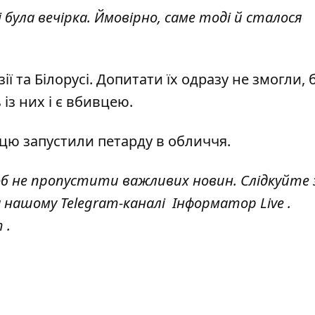
 була вечірка. Ймовірно, саме тоді й сталося
ї та Білорусі. Допитати їх одразу не змогли, б
 із них і є вбивцею.
цю запустили петарду в обличчя.
об не пропустити важливих новин. Слідкуйте 
а нашому Telegram-каналі
Інформатор Live
.
т
.