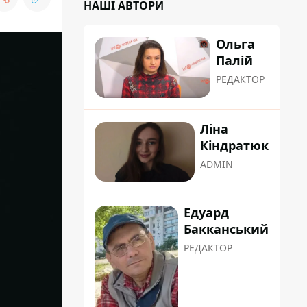
НАШІ АВТОРИ
Ольга
Палій
РЕДАКТОР
Ліна
Кіндратюк
ADMIN
Едуард
Бакканський
РЕДАКТОР