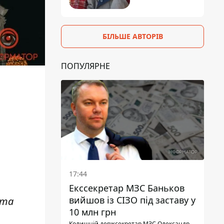
БІЛЬШЕ АВТОРІВ
ПОПУЛЯРНЕ
17:44
Екссекретар МЗС Баньков
вийшов із СІЗО під заставу у
 та
10 млн грн
Колишній держсекретар МЗС Олександр