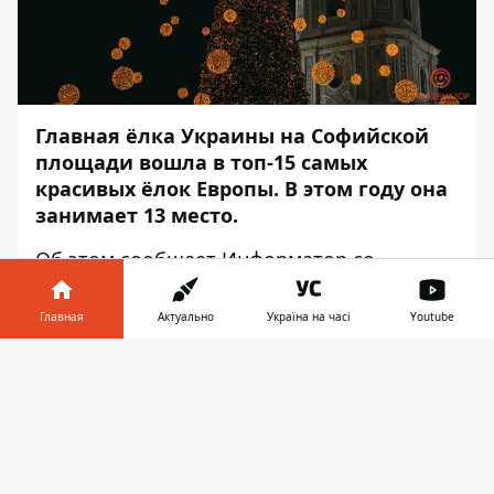
Главная ёлка Украины на Софийской
площади вошла в топ-15 самых
красивых ёлок Европы. В этом году она
занимает 13 место.
Об этом сообщает
Информатор
со
ссылкой на
рейтинг
Europe Best
Destinations.
Главная
Актуально
Україна на часі
Youtube
Так, украинская ёлка оказалась в рейтинге
Информатор в
Скачать
между ёлками из Польши и Италии. А
телефоне
👉
самыми красивыми признали ёлки на
Мальте, в Португалии, Венгрии, Литве и
Франции.