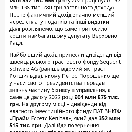
млн 547 тис. 655 грн
(
у 2021 році було
162
млн 138 тис. 280 грн загального доходу).
Проте фактичний дохід значно менший
через сплату податків та інші видатки.
Далі розглянемо, що саме приносило
кошти найбагатшому депутату Верховної
Ради.
Найбільший дохід принесли дивіденди від
швейцарського трастового фонду Sequent
Schweiz AG (раніше відомий як Траст
Ротшильдів), якому Петро Порошенко ще
у часи свого президентства передав
значну частину бізнесу в управління, а
саме це дало у 2022 році
904 млн 875 тис.
грн
. На другому місці – дивіденди від
власного інвестиційного фонду ПАТ ЗНКІФ
«Прайм Ессетс Кепітал», який дав
352 млн
515 тис. грн
. Далі йде повернення