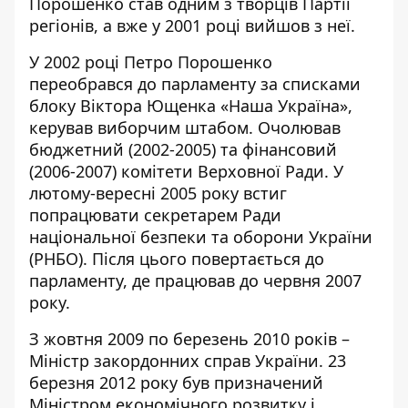
Порошенко
став одним з творців
Партії
регіонів, а вже у 2001 році вийшов з неї.
У 2002 році Петро Порошенко
переобрався до парламенту за списками
блоку Віктора Ющенка «Наша Україна»,
керував виборчим штабом. Очолював
бюджетний (2002-2005) та фінансовий
(2006-2007) комітети Верховної Ради. У
лютому-вересні 2005 року встиг
попрацювати секретарем Ради
національної безпеки та оборони України
(РНБО). Після цього повертається до
парламенту, де працював до червня 2007
року.
З жовтня 2009 по березень 2010 років –
Міністр закордонних справ України. 23
березня 2012 року був призначений
Міністром економічного розвитку і