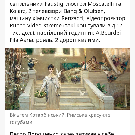
світильники Faustig, люстри Moscatelli та
Kolarz, 2 телевізори Bang & Olufsen,
машину хімчистки Renzacci, відеопроєктор
Runco Video Xtreme (такі коштували від 17
тис. дол.), настільний годинник A.Beurdei
Fila Aaria, рояль, 2 дорогі килими.
Вільгем Котарбінський. Римська красуня з
голубами
Петро Порошенко задекларував у себе