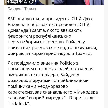
Байден і Трамп
ЗМІ
звинуватили президента США Джо
Байдена
в образах експрезидент США
Дональда Трампа, якого вважають
фаворитом республіканських
передвиборчих перегонів. Байден у
приватних розмовах не надто піклувався,
обираючи характеристику для Трампа.
Як повідомило видання Politico з
посиланням на трьох людей з оточення
американського лідера,
Байден у
розмовах з друзями
та найближчими
помічниками неодноразово
характеризував скандального мільярдера
словами "хворий виродок". В оригіналі —
"sick fuck".