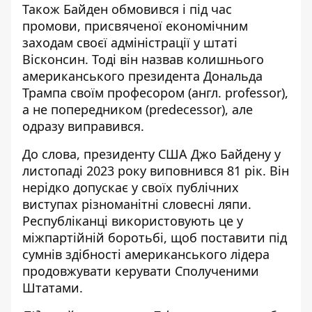
Також Байден обмовився і під час
промови, присвяченої економічним
заходам своєї адміністрації у штаті
Вісконсин. Тоді він назвав колишнього
американського президента Дональда
Трампа
своїм професором
(англ. professor),
а не попередником (predecessor), але
одразу виправився.
До слова, президенту США Джо Байдену у
листопаді 2023 року виповнився 81 рік. Він
нерідко допускає у своїх публічних
виступах різноманітні словесні ляпи.
Республіканці використовують це у
міжпартійній боротьбі, щоб поставити під
сумнів здібності американського лідера
продовжувати керувати Сполученими
Штатами.