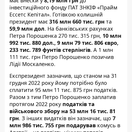
має внески у
8,19 млн грн
до
інвестиційного фонду ПАТ ЗНКІФ «Прайм
Ессетс Кепітал». Готівкою колишній
президент має
316 млн 660 тис. грн
та
59,9 млн дол
. На банківських рахунках
Петра Порошенка 270 тис. 315 грн,
10 млн
992 тис. 880 дол., 9 млн 79 тис. 806 євро,
233 тис. 789 фунтів стерлінгів
. А 1 млн
111 тис. грн Петро Порошенко позичив
Лідії Москаленко.
Експрезидент зазначив, що станом на 31
грудня 2022 року йому потрібно було
сплатити 95 млн 11 тис. 875 грн податків.
Разом з тим Петро Порошенко заплатив
протягом 2022 року
податків та
військового збору на 53 млн 16 тис. 81
грн
. З інших видатків він зазначає, що
7
млн 986 тис. 755 грн подарував
комусь в