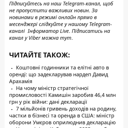
Підписуйтесь на наш
Telegram-канал
, щоб
не пропустити важливих новин. За
новинами в режимі онлайн прямо в
месенджері слідкуйте у нашому Telegram-
каналі
Інформатор Live
.
Підписатись на
канал у Viber можна
тут
.
ЧИТАЙТЕ ТАКОЖ:
Коштовні годинники та елітні авто в
оренді: що задекларував нардеп Давид
Арахамія
На чому міністр стратегічної
промисловості Камишін заробив 46,4 млн
грн у рік війни: дані декларації
7 мільйонів гривень доходів на родину,
частки в бізнесі та оренда в США: міністр
оборони Умєров оприлюднив декларацію