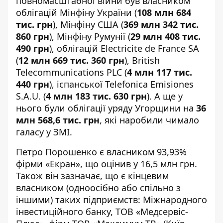
повномасштабної війни був власником
облігацій Мінфіну України (
108 млн 684
тис. грн
), Мінфіну США (
369 млн 342 тис.
860 грн
), Мінфіну Румунії (
29 млн 408 тис.
490 грн
), облігацій Electricite de France SA
(
12 млн 669 тис. 360 грн
), British
Telecommunications PLC (
4 млн 117 тис.
440 грн
), іспанської Telefonica Emisiones
S.A.U. (
4 млн 183 тис. 630 грн
). А ще у
нього були облігації уряду Угорщини на
36
млн 568,6 тис. грн
, які
наробили чимало
галасу у ЗМІ
.
Петро Порошенко є власником 93,93%
фірми «Екран», що оцінив у 16,5 млн грн.
Також він зазначає, що є кінцевим
власником (одноосібно або спільно з
іншими) таких підприємств: Міжнародного
інвестиційного банку, ТОВ «Медсервіс-