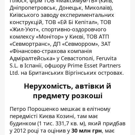
Плюс», фірм ТОВ «Максимум-ТВ» (Київ,
Дніпропетровськ, Донецьк, Миколаїв),
Київського заводу експериментальних
конструкцій, ТОВ «Ей Бі Кепітал», ТОВ
«Жил-Уют», спортивно-оздоровчого
комлексу «Монітор» у Києві, ТОВ АТП
«Севмортранс», ДП «Севморром», ЗАТ
«Фінансово-страхова компанія
Адміралтейська» у Севастополі, Feruvita
S.L. в Іспанії, офшору Prime Esset Partners
Ltd. на Британських Віргінських островах.
Нерухомість, автівки й
предмету розкоші
Петро Порошенко мешкає в елітному
передмісті Києва Козині, там має
будинком (1 тис. 331,7 кв. м), який придбав
у 2012 році та оцінив у
30 млн грн
, має