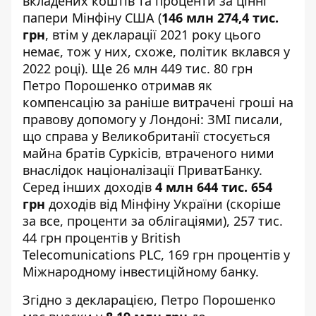
вкладених коштів та проценти за цінні
папери Мінфіну США (
146 млн 274,4 тис.
грн
, втім у декларації 2021 року цього
немає, тож у них, схоже, політик вклався у
2022 році). Ще 26 млн 449 тис. 80 грн
Петро Порошенко отримав як
компенсацію за раніше витрачені гроші на
правову допомогу у Лондоні: ЗМІ писали,
що справа у Великобританії стосується
майна братів Суркісів, втраченого ними
внаслідок націоналізації ПриватБанку.
Серед інших доходів
4 млн 644 тис. 654
грн
доходів від Мінфіну України (скоріше
за все, проценти за облігаціями), 257 тис.
44 грн процентів у British
Telecomunications PLC, 169 грн процентів у
Міжнародному інвестиційному банку.
Згідно з декларацією, Петро Порошенко