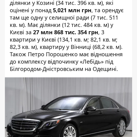
ділянки у Козині (34 тис. 396 кв. м), які
оцінені у понад
5,021 млн грн
, та орендує
там ще одну у селищної ради (7 тис. 511
кв. м). Має ділянки (12 тис. 484 кв. м) у
Києві за
27 млн 868 тис. 354 грн
, 3
квартири у Києві (134,1 кв. м; 82,1 кв. м;
82,3 кв. м), квартиру у Вінниці (68,2 кв. м).
Також Петро Порошенко має відношення
до комплексу відпочинку «Лебідь» під
Білгородом-Дністровським на Одещині.