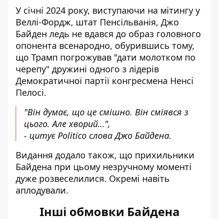
У січні 2024 року, виступаючи на мітингу у
Веллі-Фордж, штат Пенсільванія, Джо
Байден ледь не вдався до образ головного
опонента всенародно, обурившись тому,
що Трамп погрожував "дати молотком по
черепу" дружині одного з лідерів
Демократичної партії конгресмена Ненсі
Пелосі.
"Він думає, що це смішно. Він сміявся з
цього. Але хворий…",
- цитує Politico слова Джо Байдена.
Видання додало також, що прихильники
Байдена при цьому незручному моменті
дуже розвеселилися. Окремі навіть
аплодували.
Інші обмовки Байдена