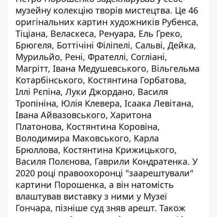
музейну колекцію творів мистецтва. Це 46
оригінальних картин художників Рубенса,
Тіціана, Веласкеса, Ренуара, Ель Греко,
Брюгеля, Боттічіні Філіпелі, Сальві, Дейка,
Мурильйо, Рені, Фрателлі, Согліані,
Магрітт, Івана Медушевського, Вільгельма
Котарбінського, Костянтина Горбатова,
Іллі Рєпіна, Луки Джордано, Василя
Тропініна, Юлія Клевера, Ісаака Левітана,
Івана Айвазовського, Харитона
Платонова, Костянтина Коровіна,
Володимира Маковського, Карла
Брюллова, Костянтина Крижицького,
Василя Полєнова, Гаврили Кондратенка. У
2020 році правоохоронці "
заарештували
"
картини Порошенка, а він натомість
влаштував виставку з ними у Музеї
Гончара, пізніше суд зняв арешт. Також