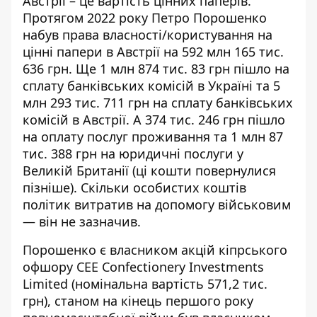
Австрії – це вартість цінних паперів.
Протягом 2022 року Петро Порошенко
набув права власності/користування на
цінні папери в Австрії на 592 млн 165 тис.
636 грн. Ще 1 млн 874 тис. 83 грн пішло на
сплату банківських комісій в Україні та 5
млн 293 тис. 711 грн на сплату банківських
комісій в Австрії. А 374 тис. 246 грн пішло
на оплату послуг проживання та 1 млн 87
тис. 388 грн на юридичні послуги у
Великій Британії (ці кошти повернулися
пізніше). Скільки особистих коштів
політик витратив на допомогу військовим
— він не зазначив.
Порошенко є власником акцій кіпрського
офшору CEE Confectionery Investments
Limited (номінальна вартість 571,2 тис.
грн), станом на кінець першого року