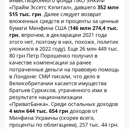
инвестиционного фонда ПАО ЗНКИФ
«Прайм Эссетс Кэпитал», давшего
352 млн
515 тыс. грн
. Далее следует возврат
вложенных средств и проценты за ценные
бумаги Минфина США (
146 млн 274,4 тыс.
грн
, впрочем, в декларации 2021 года
этого нет, поэтому в них, похоже, политик
уложился в 2022 году). Еще 26 млн 449 тыс.
80 грн Петр Порошенко получил в
качестве компенсации за ранее
потраченные деньги на правовую помощь
в Лондоне: СМИ писали, что дело в
Великобритании касается имущества
братьев Суркисов, утраченного ими в
результате национализации
«ПриватБанка». Среди остальных доходов
4 млн 644 тыс. 654 грн
доходов от
Минфина Украины (скорее всего,
проценты по облигациям), 257 тыс. 44 грн.