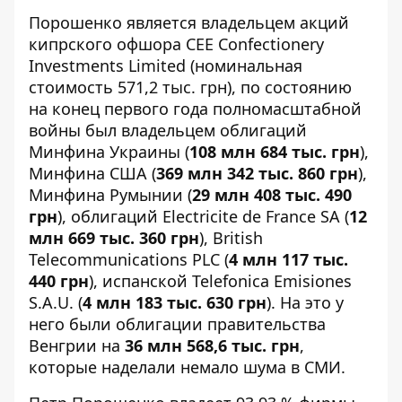
Порошенко является владельцем акций
кипрского офшора CEE Confectionery
Investments Limited (номинальная
стоимость 571,2 тыс. грн), по состоянию
на конец первого года полномасштабной
войны был владельцем облигаций
Минфина Украины (
108 млн 684 тыс. грн
),
Минфина США (
369 млн 342 тыс. 860 грн
),
Минфина Румынии (
29 млн 408 тыс. 490
грн
), облигаций Electricite de France SA (
12
млн 669 тыс. 360 грн
), British
Telecommunications PLC (
4 млн 117 тыс.
440 грн
), испанской Telefonica Emisiones
S.A.U. (
4 млн 183 тыс. 630 грн
). На это у
него были облигации правительства
Венгрии на
36 млн 568,6 тыс. грн
,
которые
наделали немало шума в СМИ
.