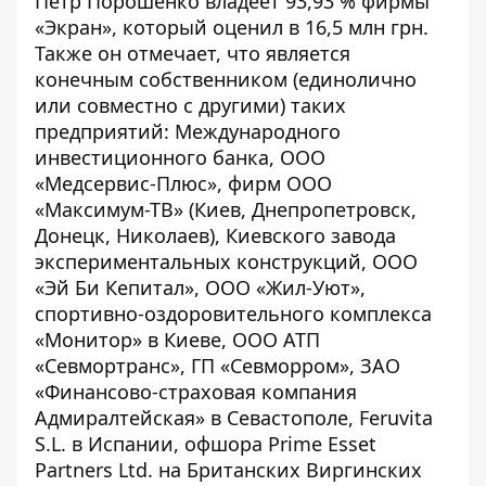
Петр Порошенко владеет 93,93 % фирмы
«Экран», который оценил в 16,5 млн грн.
Также он отмечает, что является
конечным собственником (единолично
или совместно с другими) таких
предприятий: Международного
инвестиционного банка, ООО
«Медсервис-Плюс», фирм ООО
«Максимум-ТВ» (Киев, Днепропетровск,
Донецк, Николаев), Киевского завода
экспериментальных конструкций, ООО
«Эй Би Кепитал», ООО «Жил-Уют»,
спортивно-оздоровительного комплекса
«Монитор» в Киеве, ООО АТП
«Севмортранс», ГП «Севморром», ЗАО
«Финансово-страховая компания
Адмиралтейская» в Севастополе, Feruvita
S.L. в Испании, офшора Prime Esset
Partners Ltd. на Британских Виргинских