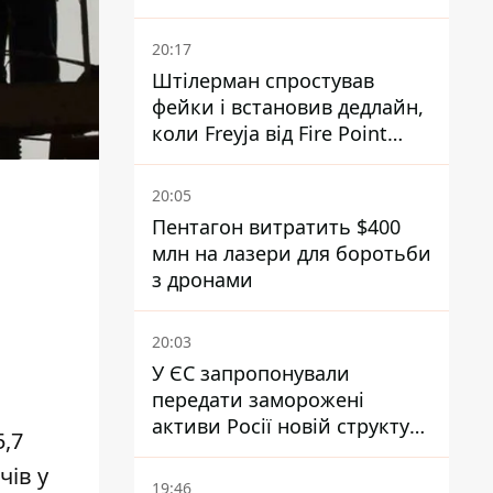
20:17
Штілерман спростував
фейки і встановив дедлайн,
коли Freyja від Fire Point
повноцінно запрацює проти
балістики
20:05
Пентагон витратить $400
млн на лазери для боротьби
з дронами
20:03
У ЄС запропонували
передати заморожені
активи Росії новій структурі
5,7
блоку
чів у
19:46