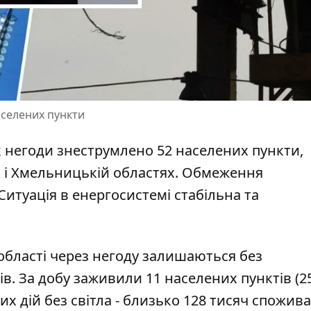
аселених пункти
к негоди
знеструмлено 52 населених пункти
,
й і Хмельницькій областях. Обмеження
Ситуація в енергосистемі стабільна та
області через негоду
залишаються без
в. За добу заживили 11 населених пунктів (2
вих дій без світла - близько 128 тисяч спожива