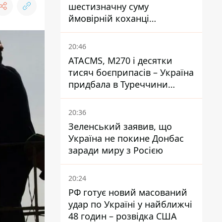
шестизначну суму
ймовірній коханці
Інфантіно - The Telegraph
20:46
ATACMS, M270 і десятки
тисяч боєприпасів – Україна
придбала в Туреччини
потужний пакет озброєння
20:36
Зеленський заявив, що
Україна не покине Донбас
заради миру з Росією
20:24
РФ готує новий масований
удар по Україні у найближчі
48 годин – розвідка США