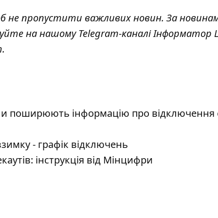
об не пропустити важливих новин. За новина
куйте на нашому Telegram-каналі
Інформатор L
т
.
ни поширюють інформацію про відключення с
 взимку - графік відключень
екаутів: інструкція від Мінцифри