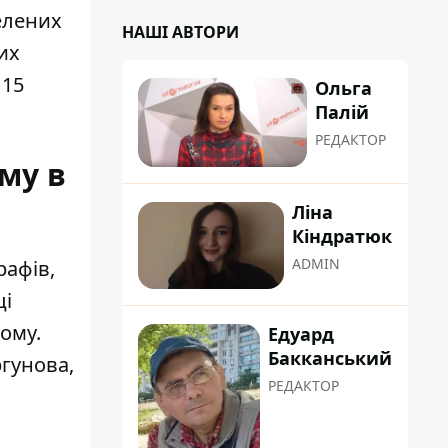
селених
НАШІ АВТОРИ
их
115
Ольга
Палій
РЕДАКТОР
му в
Ліна
Кіндратюк
ADMIN
рафів
,
ці
ому.
Едуард
Бакканський
ргунова,
РЕДАКТОР