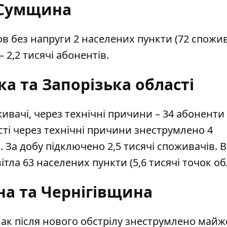
Сумщина
 без напруги 2 населених пункти (72 спожив
 2,2 тисячі абонентів.
а та Запорізька області
живачі, через технічні причини – 34 абоненти
ті через технічні причини знеструмлено 4
. За добу підключено 2,5 тисячі споживачів. В
ітла 63 населених пункти (5,6 тисячі точок обл
а та Чернігівщина
ак після нового обстрілу знеструмлено майж