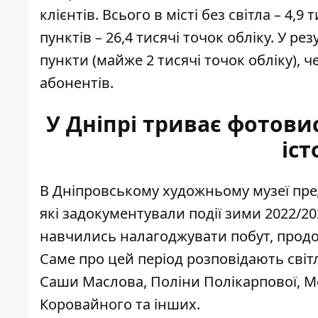
клієнтів. Всього в місті без світла – 4,
пунктів – 26,4 тисячі точок обліку. У р
пункти (майже 2 тисячі точок обліку), ч
абонентів.
У Дніпрі триває фотови
іст
В Дніпровському художньому музеї пр
які задокументували події зими 2022/20
навчились налагоджувати побут, про
Саме про цей період розповідають світ
Саши Маслова, Поліни Полікарпової, Мс
Коровайного та інших.