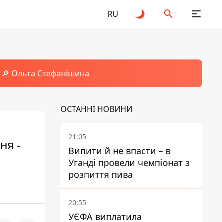
RU
🔎 Ольга Стефанішина
ОСТАННІ НОВИНИ
21:05
ня -
Випити й не впасти – в
Уганді провели чемпіонат з
розпиття пива
20:55
УЄФА виплатила