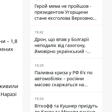
я
Герой мема не пройшов -
президентом Угорщини
стане ексголова Верховного
Суду, якого критикував
Орбан
19:42
Дрон, що впав у Болгарії
и – 1,8
неподалік від газогону,
елених
ймовірно український -
Міноборони країни
19:29
Паливна криза у РФ б'є по
автомобілях – росіяни
масово скаржаться на
аживили
поломки через неякісний
 Наразі
бензин
19:24
Віткофф та Кушнер приїдуть
до Києва та Москви раніше,