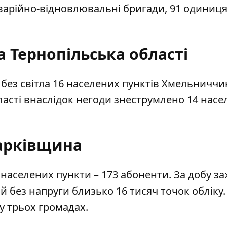
варійно-відновлювальні бригади, 91 одиниц
 Тернопільська області
без світла 16 населених пунктів Хмельниччин
бласті внаслідок негоди знеструмлено 14 нас
арківщина
 населених пункти – 173 абоненти. За добу з
ій без напруги близько 16 тисяч точок обліку.
у трьох громадах.