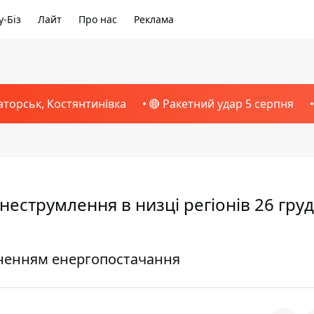
-Біз
Лайт
Про нас
Реклама
аторськ, Костянтинівка
🔴 Ракетний удар 5 серпня
еструмлення в низці регіонів 26 груд
ненням енергопостачання