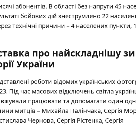
9 тисячі абонентів. В області без напруги 45 на
езультаті бойових дій знеструмлено 22 населен
ерез технічні причини – 4 населених пункти, 
ставка про найскладнішу зи
орії України
едставлені роботи
відомих українських фотог
23. Під час
масових відключень світла
україн
довжували
працювати та допомагати
один одн
лини митців – Михайла Палінчака, Сергія Мо
тислава Чернова, Сергія Рістенка, Сергія