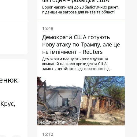
48 годин – розвідка США
Ворог накопичив до 20 балістичних ракет,
підвищена загроза для Києва та області
15:48
Демократи США готують
нову атаку по Трампу, але це
не імпічмент – Reuters
Демократи планують розслідування
компаній навколо президента США
замість негайного відсторонення від
посади.
Бенюк
Крус,
15:12