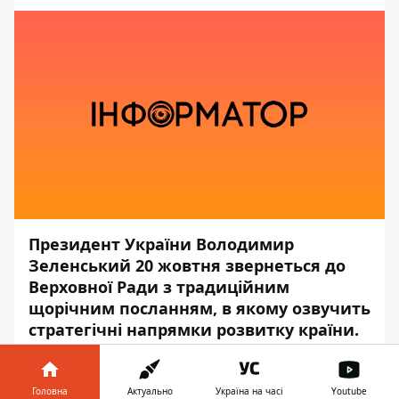
Президент України Володимир
Зеленський 20 жовтня звернеться до
Верховної Ради з традиційним
щорічним посланням, в якому озвучить
стратегічні напрямки розвитку країни.
Про це
повідомила
прес-секретар
президента Юлія Мендель в коментарі
Головна
Актуально
Україна на часі
Youtube