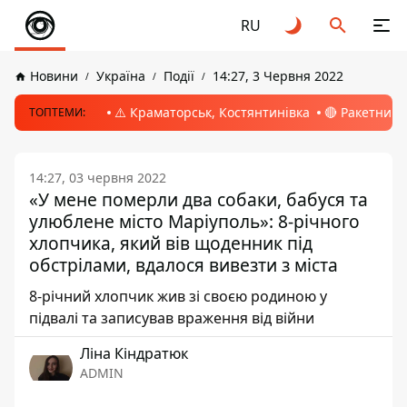
RU
Новини
Україна
Події
14:27, 3 Червня 2022
⚠️ Краматорськ, Костянтинівка
🔴 Ракетний 
ТОПТЕМИ:
14:27, 03 червня 2022
«У мене померли два собаки, бабуся та
улюблене місто Маріуполь»: 8-річного
хлопчика, який вів щоденник під
обстрілами, вдалося вивезти з міста
8-річний хлопчик жив зі своєю родиною у
підвалі та записував враження від війни
Ліна Кіндратюк
ADMIN