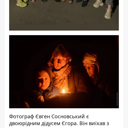
Фотограф Євген Сосновський є
двоюрідним дідусем Єгора. Він виїхав з