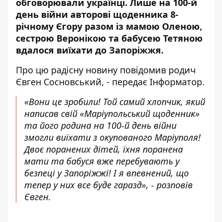
обговорювали українці. Лише на 100-й
день війни авторові щоденника 8-
річному Єгору разом із мамою Оленою,
сестрою Веронікою та бабусею Тетяною
вдалося виїхати до Запоріжжя.
Про цю радісну новину
повідомив
родич
Євген Сосновський, - передає
Інформатор
.
«Вони це зробили! Той самий хлопчик, який
написав свій «Маріупольський щоденник»
та його родина на 100-й день війни
змогли виїхати з окупованого Маріуполя!
Двоє поранених дітей, їхня поранена
мати та бабуся вже перебувають у
безпеці у Запоріжжі! І я впевнений, що
тепер у них все буде гаразд», - розповів
Євген.