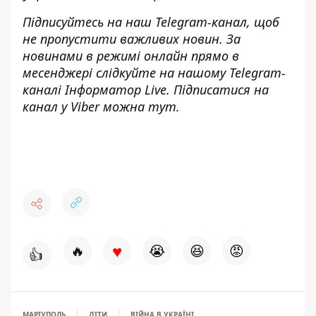
Підписуйтесь на наш
Telegram-канал
, щоб
не пропустити важливих новин. За
новинами в режимі онлайн прямо в
месенджері слідкуйте на нашому Telegram-
каналі
Інформатор Live
. Підписатися на
канал у Viber можна
тут
.
♥
🔥
😭
😆
😡
👍
МАРІУПОЛЬ
ДІТИ
ВІЙНА В УКРАЇНІ