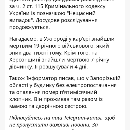
за ч. 2 ст. 115 Кримінального кодексу
України із позначкою "Нещасний
випадок". Досудове розслідування
продовжується.
Нагадаємо, в Ужгороді
у кар'єрі знайшли
мертвим 19-річного військового
, який
зник два тижні тому. Крім того, на
Херсонщині
знайшли мертвою 7-річну
дівчинку
. Її розшукували 4 дні.
Також
Інформатор
писав, що у Запорізькій
області у будинку без електропостачання
та опалення
помер п'ятимісячний
хлопчик
. Він проживав там разом із
мамою та дворічною сестрою.
Підписуйтесь на наш
Telegram-канал
,
щоб
н
е пропустити важливі новини. За