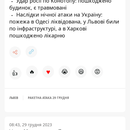
Удар росії по Конотопу: пошкоджено
будинок, є травмовані
Наслідки нічної атаки на Україну:
пожежа в Одесі ліквідована, у Львові били
по інфраструктурі, а в Харкові
пошкоджено лікарню
♥
🔥
😭
😆
😡
👍
ЛЬВІВ
РАКЕТНА АТАКА 29 ГРУДНЯ
08:43, 29 грудня 2023