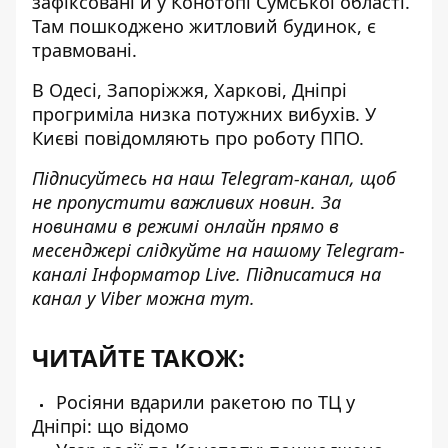
зафіксовані й у Конотопі
Сумської області.
Там пошкоджено житловий будинок, є
травмовані.
В Одесі, Запоріжжя, Харкові, Дніпрі
прогриміла низка потужних вибухів. У
Києві повідомляють про роботу ППО.
Підписуйтесь на наш
Telegram-канал
, щоб
не пропустити важливих новин. За
новинами в режимі онлайн прямо в
месенджері слідкуйте на нашому Telegram-
каналі
Інформатор Live
. Підписатися на
канал у Viber можна
тут
.
ЧИТАЙТЕ ТАКОЖ:
Росіяни вдарили ракетою по ТЦ у
Дніпрі: що відомо