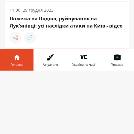
11:06, 29 грудня 2023
Пожежа на Подолі, руйнування на
Лук'янівці: усі наслідки атаки на Київ - відео
10:57, 29 грудня 2023
"Ми обовʼязково відповімо": Зеленський
Головна
Актуально
Україна на часі
Youtube
назвав кількість ракет, випущених рф по
Інформатор у
Україні 29 грудня
Завантажити
телефоні
👉
НОВИНИ