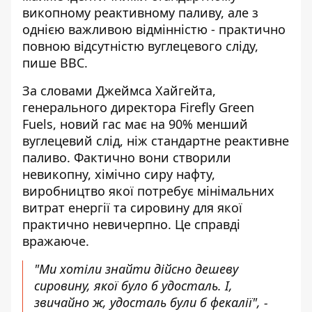
викопному реактивному паливу, але з
однією важливою відмінністю - практично
повною відсутністю вуглецевого сліду,
пише ВВС
.
За словами Джеймса Хайгейта,
генерального директора Firefly Green
Fuels, новий гас має на 90% менший
вуглецевий слід, ніж стандартне реактивне
паливо. Фактично вони створили
невикопну, хімічно сиру нафту,
виробництво якої потребує мінімальних
витрат енергії та сировину для якої
практично невичерпно. Це справді
вражаюче.
"Ми хотіли знайти дійсно дешеву
сировину, якої було б удосталь. І,
звичайно ж, удосталь були б фекалії", -