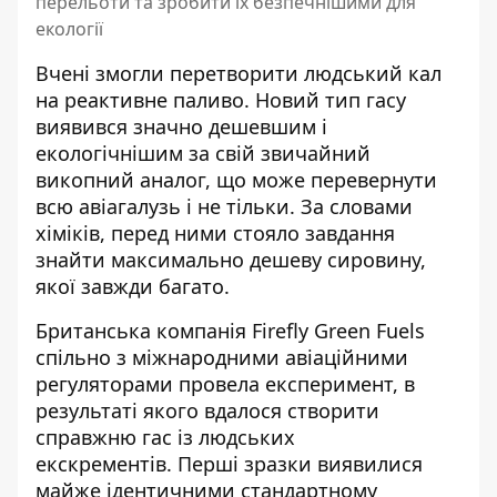
перельоти та зробити їх безпечнішими для
екології
Вчені
змогли перетворити людський кал
на реактивне паливо. Новий тип гасу
виявився значно дешевшим і
екологічнішим за свій звичайний
викопний аналог, що може перевернути
всю авіагалузь і не тільки. За словами
хіміків, перед ними стояло завдання
знайти максимально дешеву сировину,
якої завжди багато.
Британська компанія Firefly Green Fuels
спільно з міжнародними авіаційними
регуляторами провела експеримент, в
результаті якого вдалося створити
справжню гас із людських
екскрементів. Перші зразки виявилися
майже ідентичними стандартному