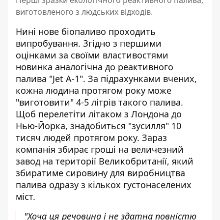
Перші зразки екологічного реактивного палива,
виготовленого з людських відходів.
Нині нове біопаливо проходить
випробування. Згідно з першими
оцінками за своїми властивостями
новинка аналогічна до реактивного
палива "Jet A-1". За підрахунками вчених,
кожна людина протягом року може
"виготовити" 4-5 літрів такого палива.
Щоб перелетіти літаком з Лондона до
Нью-Йорка, знадобиться "зусилля" 10
тисяч людей протягом року. Зараз
компанія збирає гроші на величезний
завод на території Великобританії, який
збиратиме сировину для виробництва
палива одразу з кількох густонаселених
міст.
"Хоча ця речовина і не здатна повністю