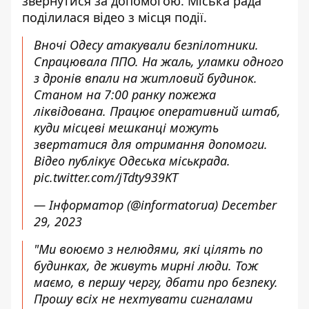
звернутися за допомогою. Міська рада
поділилася відео з місця події.
Вночі Одесу атакували безпілотники.
Спрацювала ППО. На жаль, уламки одного
з дронів впали на житловий будинок.
Станом на 7:00 ранку пожежа
ліквідована. Працює оперативний штаб,
куди місцеві мешканці можуть
звертатися для отримання допомоги.
Відео публікує Одеська міськрада.
pic.twitter.com/jTdty939KT
— Інформатор (@informatorua)
December
29, 2023
"Ми воюємо з нелюдями, які цілять по
будинках, де живуть мирні люди. Тож
маємо, в першу чергу, дбати про безпеку.
Прошу всіх не нехтувати сигналами