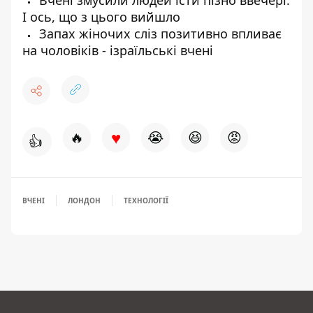
Вчені змусили людей їсти пізно ввечері.
І ось, що з цього вийшло
Запах жіночих сліз позитивно впливає
на чоловіків - ізраїльські вчені
♥
🔥
😭
😆
😡
👍
ВЧЕНІ
ЛОНДОН
ТЕХНОЛОГІЇ