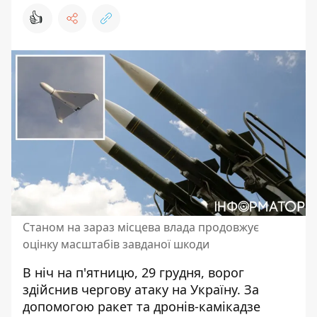
👍
Станом на зараз місцева влада продовжує
оцінку масштабів завданої шкоди
В ніч на п'ятницю, 29 грудня, ворог
здійснив
чергову атаку на Україну
. За
допомогою ракет та дронів-камікадзе