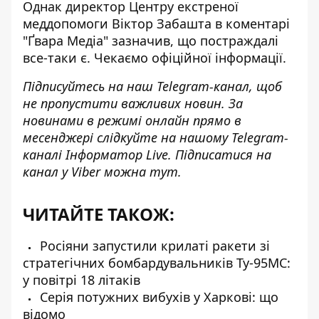
Однак директор Центру екстреної
меддопомоги Віктор Забашта в коментарі
"Ґвара Медіа" зазначив, що постраждалі
все-таки є. Чекаємо офіційної інформації.
Підписуйтесь на наш
Telegram-канал
, щоб
не пропустити важливих новин. За
новинами в режимі онлайн прямо в
месенджері слідкуйте на нашому Telegram-
каналі
Інформатор Live
. Підписатися на
канал у Viber можна
тут
.
ЧИТАЙТЕ ТАКОЖ:
Росіяни запустили крилаті ракети зі
стратегічних бомбардувальників Ту-95МС:
у повітрі 18 літаків
Серія потужних вибухів у Харкові: що
відомо