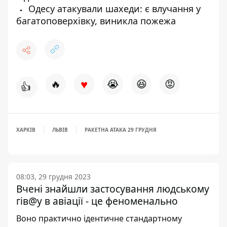
Одесу атакували шахеди: є влучання у
багатоповерхівку, виникла пожежа
♥
🔥
😭
😆
😡
👍
ХАРКІВ
ЛЬВІВ
РАКЕТНА АТАКА 29 ГРУДНЯ
08:03, 29 грудня 2023
Вчені знайшли застосування людському
гів@у в авіації - це феноменально
Воно практично ідентичне стандартному