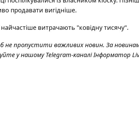
і поспілкувалися із власником кіоску. Пізніш
иво продавати вигідніше.
і найчастіше витрачають "ковідну тисячу"
.
об не пропустити важливих новин. За новина
куйте у нашому Telegram-каналі
Інформатор Li