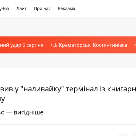
-Біз
Лайт
Про нас
Реклама
тний удар 5 серпня
⚠️ Краматорськ, Костянтинівка
вив у "наливайку" термінал із книгарн
чу
во — вигідніше