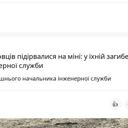
ів підірвалися на міні: у їхній загибе
ерної служби
ишнього начальника інженерної служби
👍