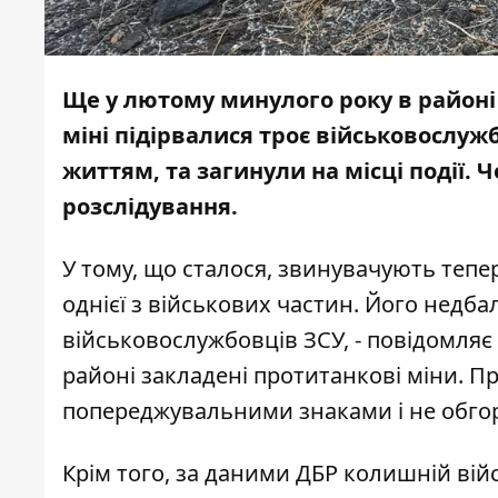
Ще у лютому минулого року в районі
міні підірвалися троє військовослужб
життям, та загинули на місці події. 
розслідування.
У тому, що сталося, звинувачують теп
однієї з військових частин. Його недба
військовослужбовців ЗСУ, - повідомляє
районі закладені протитанкові міни. П
попереджувальними знаками і не обгор
Крім того, за даними
ДБР
колишній вій