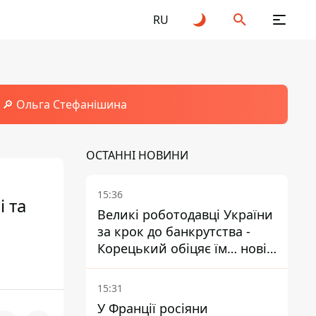
RU
🔎 Ольга Стефанішина
ОСТАННІ НОВИНИ
15:36
і та
Великі роботодавці України
за крок до банкрутства -
Корецький обіцяє їм… нові
склади
15:31
У Франції росіяни