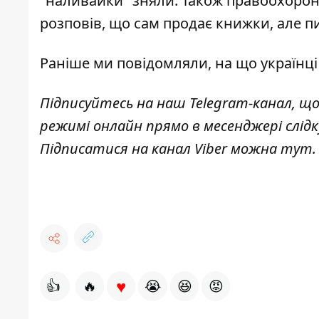
"наливайки" зняли. Також правоохоронц
розповів, що сам продає книжки, але п
Раніше ми повідомляли,
на що українц
Підписуйтесь на наш
Telegram-канал
, щ
режимі онлайн прямо в месенджері слід
Підписатися на канал Viber можна
тут
.
♥
👍
🔥
😭
😆
😡