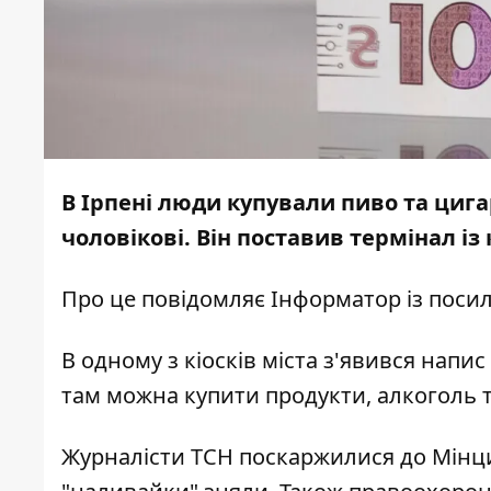
В Ірпені люди купували пиво та циг
чоловікові. Він поставив термінал із
Про це повідомляє
Інформатор
із поси
В одному з кіосків міста з'явився нап
там можна купити продукти, алкоголь т
Журналісти ТСН поскаржилися до Мінциф