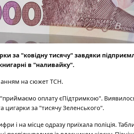
арки за "ковідну тисячу" завдяки підприє
 книгарні в "наливайку".
ланням на
сюжет ТСН
.
ис "приймаємо оплату єПідтримкою". Виявилос
а цигарки за "тисячу Зеленського".
ри і на місце одразу приїхала поліція. Табл