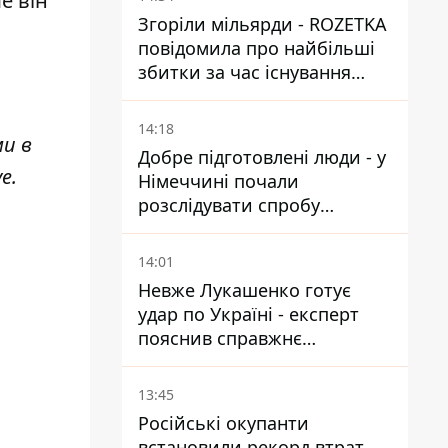
е він
Згоріли мільярди - ROZETKA
повідомила про найбільші
збитки за час існування
компанії
14:18
ми в
Добре підготовлені люди - у
ve
.
Німеччині почали
розслідувати спробу
вдарити дроном по
українському літаку на
14:01
аеродромі Лейпцигу
Невже Лукашенко готує
удар по Україні - експерт
пояснив справжнє
призначення нової
гомельської бригади
13:45
Російські окупанти
встановили рекорд втрат