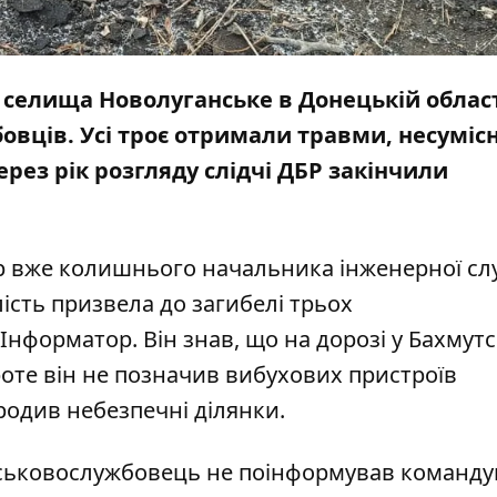
 селища Новолуганське в Донецькій област
овців. Усі троє отримали травми, несумісн
Через рік розгляду слідчі ДБР закінчили
ер вже колишнього начальника інженерної с
лість призвела до загибелі трьох
Інформатор
. Він знав, що на дорозі у Бахмут
роте він не позначив вибухових пристроїв
одив небезпечні ділянки.
ськовослужбовець не поінформував команд