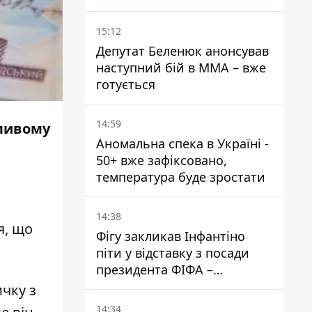
15:12
Депутат Беленюк анонсував
наступний бій в ММА – вже
готується
14:59
мливому
Аномальна спека в Україні -
50+ вже зафіксовано,
температура буде зростати
14:38
я, що
Фігу закликав Інфантіно
піти у відставку з посади
президента ФІФА –
врятувати футбол ще не
ичку з
пізно
14:34