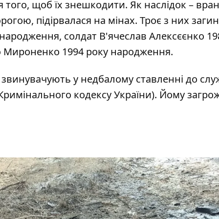
я того, щоб їх знешкодити. Як наслідок – вран
огою, підірвалася на мінах. Троє з них загин
народження, солдат В'ячеслав Алексєєнко 19
 Мироненко 1994 року народження.
и звинувачують у недбалому ставленні до слу
5 Кримінального кодексу України). Йому загрож