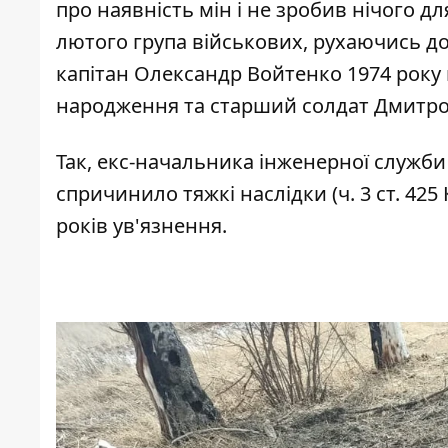
про наявність мін і не зробив нічого дл
лютого група військових, рухаючись дор
капітан Олександр Войтенко 1974 року 
народження та старший солдат Дмитро
Так, екс-начальника інженерної служб
спричинило тяжкі наслідки (ч. 3 ст. 42
років ув'язнення.