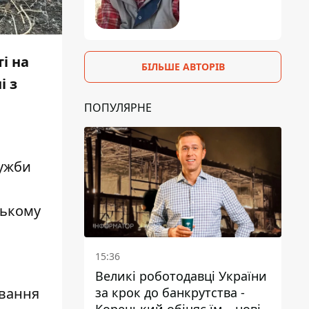
і на
БІЛЬШЕ АВТОРІВ
і з
ПОПУЛЯРНЕ
лужби
ському
15:36
Великі роботодавці України
ування
за крок до банкрутства -