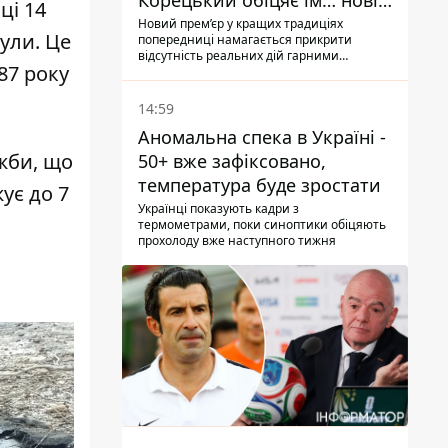
Корецький обіцяє їм… нові
ці 14
склади
Новий прем’єр у кращих традиціях
ули. Це
попередниці намагається прикрити
відсутність реальних дій гарними
87 року
словами
14:59
Аномальна спека в Україні -
жби, що
50+ вже зафіксовано,
температура буде зростати
ує до 7
Українці показують кадри з
термометрами, поки синоптики обіцяють
прохолоду вже наступного тижня