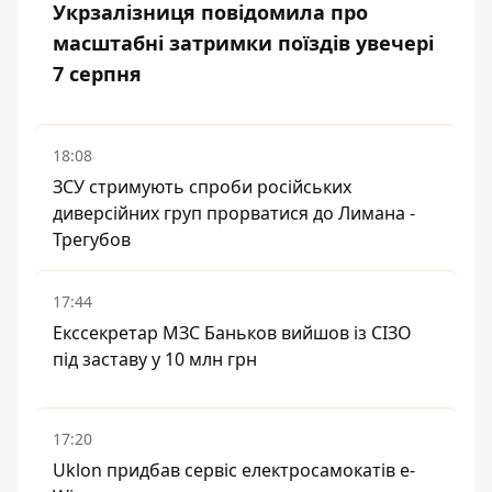
Укрзалізниця повідомила про
масштабні затримки поїздів увечері
7 серпня
18:08
ЗСУ стримують спроби російських
диверсійних груп прорватися до Лимана -
Трегубов
17:44
Екссекретар МЗС Баньков вийшов із СІЗО
під заставу у 10 млн грн
17:20
Uklon придбав сервіс електросамокатів e-