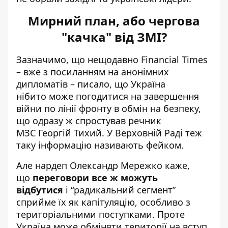
Мирний план, або чергова
"качка" від ЗМІ?
Зазначимо, що нещодавно Financial Times
– вже з посиланням на анонімних
дипломатів – писало, що Україна
нібито
може погодитися на завершення
війни
по лінії фронту в обмін на безпеку,
що одразу ж
спростував речник
МЗС
Георгій Тихий. У Верховній Раді теж
таку інформацію називають фейком.
Але нардеп Олександр Мережко каже,
що
переговори все ж можуть
відбутися
і “радикальний сегмент”
сприйме їх як капітуляцію, особливо з
територіальними поступками. Проте
Україна може обміняти
території на вступ