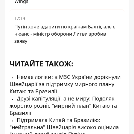
Wings
17:14
Путін хоче вдарити по країнам Балтії, але є
нюанс - міністр оборони Литви зробив
заяву
ЧИТАЙТЕ ТАКОЖ:
Немає логіки: в МЗС України дорікнули
Швейцарії за підтримку мирного плану
Китаю та Бразилії
Друзі капітуляції, а не миру: Подоляк
жорстко розніс "мирний план" Китаю та
Бразилії
Підтримала Китай та Бразилію:
"нейтральна" Швейцарія високо оцінила