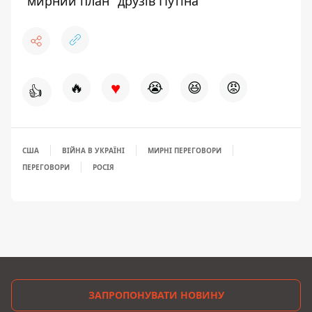
"мирний план" друзів Путіна
♥
🔥
😭
😆
😡
👍
США
ВІЙНА В УКРАЇНІ
МИРНІ ПЕРЕГОВОРИ
ПЕРЕГОВОРИ
РОСІЯ
ЗАПРОПОНУВАТИ НОВИНУ