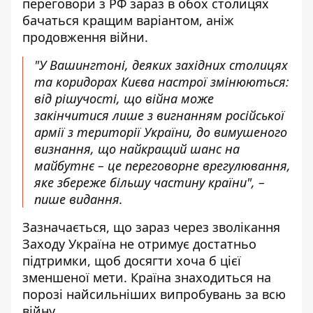
переговори
з РФ зараз в обох столицях
бачаться кращим варіантом, аніж
продовження війни.
"У Вашингтоні, деяких західних столицях
та коридорах Києва настрої змінюються:
від рішучості, що війна може
закінчитися лише з вигнанням російської
армії з території України, до вимушеного
визнання, що найкращий шанс на
майбутнє – це переговорне врегулювання,
яке збереже більшу частину країни", –
пише видання.
Зазначається, що зараз через зволікання
Заходу Україна не отримує достатньо
підтримки, щоб досягти хоча б цієї
зменшеної мети. Країна знаходиться на
порозі найсильніших випробувань за всю
війну.