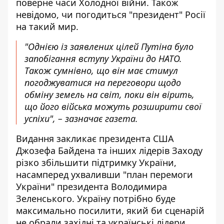
поверне часи Холодної війни. Також
невідомо, чи погодиться "президент" Росії
на такий мир.
"Однією із заявлених цілей Путіна було
запобігання вступу України до НАТО.
Також сумнівно, що він має стимул
погоджуватися на переговори щодо
обміну земель на світ, поки він вірить,
що його війська можуть розширити свої
успіхи", – зазначає газета.
Видання закликає президента США
Джозефа Байдена та інших лідерів Заходу
різко збільшити підтримку України,
насамперед ухваливши "план перемоги
України" президента Володимира
Зеленського. Україну потрібно буде
максимально посилити, який би сценарій
не обрали західні та українські лідери.