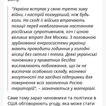
"Україна вступає у свою третю зиму
війни, і настрій похмуріший, ніж будь-
коли. На сході її війська втрачають
позиції перед невблаганним настанням
російських супротивників, хоч і ціною
великих втрат для Москви. З половиною
зруйнованої енергосистеми українці
мають проводити годинник у холодні
місяці без світла і тепла. Деякі українські
чиновники у приватних бесідах
висловлюють побоювання, що їм не
вистачає особового складу, вогневої
могутності та західної підтримки для
повернення всіх захоплених Росією
територій", – зазначається у матеріалі.
Саме тому зараз чиновники та політики в
США обговорюють угоду, яка може стати