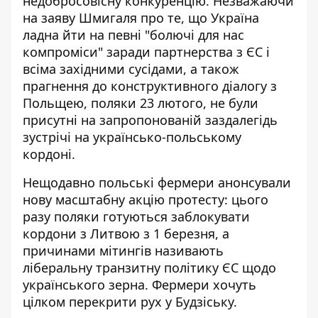
недобросовісну конкуренцію. Незважаючи
на заяву Шмигаля про те, що Україна
ладна йти на певні "болючі для нас
компроміси" заради партнерства з ЄС і
всіма західними сусідами, а також
прагнення до конструктивного діалогу з
Польщею,
поляки 23 лютого, не були
присутні на запропонованій заздалегідь
зустрічі
на українсько-польському
кордоні.
Нещодавно польські фермери анонсували
нову масштабну акцію протесту: цього
разу поляки готуються
заблокувати
кордони з Литвою
з 1 березня, а
причинами мітингів називають
ліберальну транзитну політику ЄС щодо
українського зерна. Фермери хочуть
цілком перекрити рух у Будзіську.