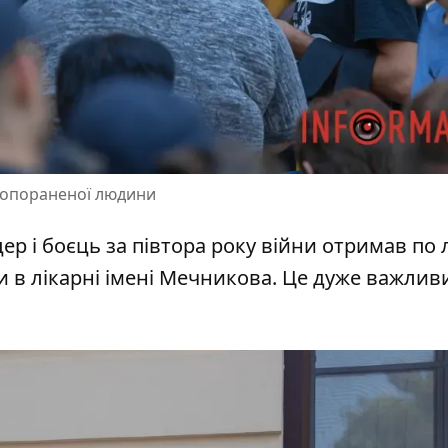
жкопораненої людини
р і боєць за півтора року війни отримав по 
ли в лікарні імені Мечникова. Це дуже важлив