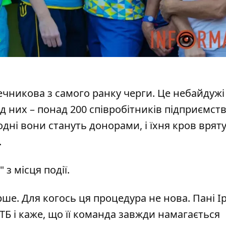
 Мечникова з самого ранку черги. Це небайдужі
д них – понад 200 співробітників підприємст
одні вони стануть донорами, і їхня кров врят
.
"
з місця події.
ерше. Для когось ця процедура не нова. Пані І
ТБ і каже, що її команда завжди намагається