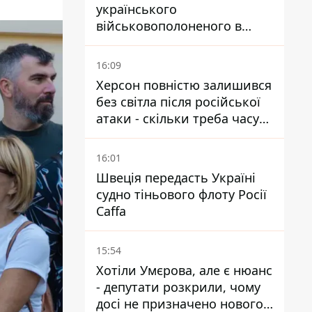
українського
військовополоненого в
районі Мирного на
Донеччині
16:09
Херсон повністю залишився
без світла після російської
атаки - скільки треба часу
на відновлення
16:01
Швеція передасть Україні
судно тіньового флоту Росії
Caffa
15:54
Хотіли Умєрова, але є нюанс
- депутати розкрили, чому
досі не призначено нового