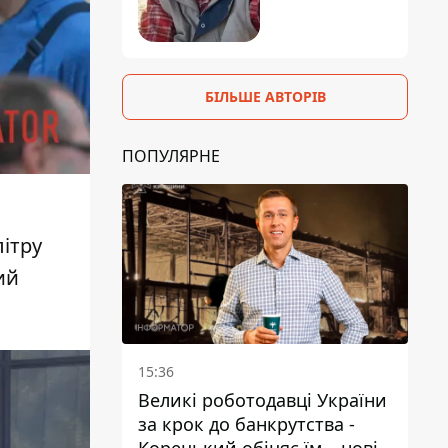
БІЛЬШЕ АВТОРІВ
ПОПУЛЯРНЕ
літру
ий
15:36
Великі роботодавці України
за крок до банкрутства -