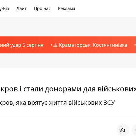
-Біз
Лайт
Про нас
Реклама
тний удар 5 серпня
⚠️ Краматорськ, Костянтинівка
 кров і стали донорами для військови
кров, яка врятує життя військових ЗСУ
👍