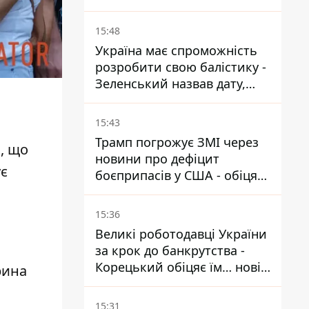
посла у США
15:48
Україна має спроможність
розробити свою балістику -
Зеленський назвав дату,
коли вона з'явиться
15:43
Трамп погрожує ЗМІ через
в, що
новини про дефіцит
ує
боєприпасів у США - обіцяє
знайти і ув’язнити всіх
15:36
Великі роботодавці України
за крок до банкрутства -
Корецький обіцяє їм… нові
рина
склади
15:31