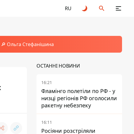
RU
🔎 Ольга Стефанішина
ОСТАННІ НОВИНИ
16:21
х
Фламінго полетіли по РФ - у
низці регіонів РФ оголосили
ракетну небезпеку
16:11
Росіяни розстріляли