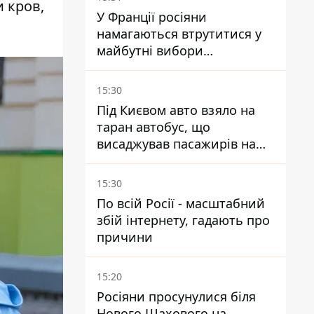
и кров,
У Франції росіяни
намагаються втрутитися у
майбутні вибори
президента завдяки ботам
15:30
Під Києвом авто взяло на
таран автобус, що
висаджував пасажирів на
зупинці - пасажирка в
лікарні
15:30
По всій Росії - масштабний
збій інтернету, гадають про
причини
15:20
Росіяни просунулися біля
Нового Шахового на