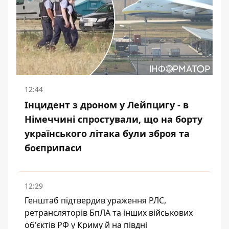
12:44
Інцидент з дроном у Лейпцигу - в
Німеччині спростували, що на борту
українського літака були зброя та
боєприпаси
12:29
Генштаб підтвердив ураження РЛС,
ретрансляторів БпЛА та інших військових
об'єктів РФ у Криму й на півдні