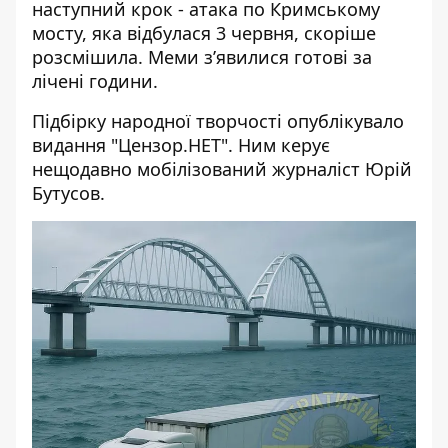
наступний крок - атака по Кримському
мосту,
яка відбулася 3 червня
, скоріше
розсмішила. Меми зʼявилися готові за
лічені години.
Підбірку народної творчості опублікувало
видання "Цензор.НЕТ". Ним
керує
нещодавно мобілізований журналіст
Юрій
Бутусов.