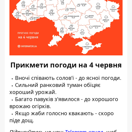
Прикмети погоди на 4 червня
Вночі співають солов'ї - до ясної погоди.
Сильний ранковий туман обіцяє
хороший урожай.
Багато павуків з'явилося - до хорошого
врожаю огірків.
Якщо жаби голосно квакають - скоро
піде дощ.