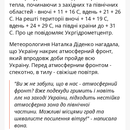
тепла, починаючи з західних та північних
областей - вночі + 11 + 16 С, вдень + 21 + 26
С. На решті території вночі + 14 + 19 С,
вдень + 24 + 29 С, на півдні країни до + 31
С. Про це
повідомляє Укргідрометцентр
.
Метеорологиня Наталка Діденко
нагадала,
що Україну накриє атмосферний фронт,
який впродовж доби пройде всю
Україну. Перед атмосферним фронтом -
спекотно, в тилу - свіжіше повітря.
"Ви ж не забули, що в нас - атмосферний
фронт? Вже подекуди гримить і навіть
ллє на заході України, підходить нестійка
атмосферна зона до північної
частини. Можливі місцями град та
шквалисте посилення вітру!" -
написала
вона
.