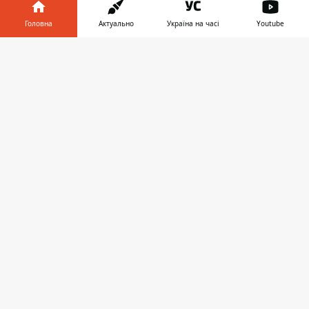
Україна
Головна
Актуально
Україна на часі
Youtube
Київ
Інформатор у
Завантажити
телефоні
👉
Регіони
Гроші
Шоу-біз
Життя
Про нас
Інформатор проекти