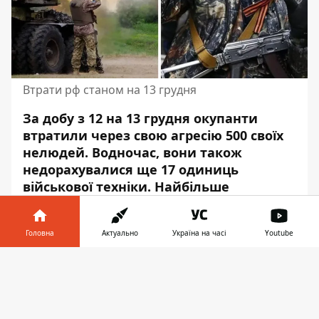
Втрати рф станом на 13 грудня
За добу з 12 на 13 грудня
окупанти
втратили
через свою агресію 500 своїх
нелюдей. Водночас, вони також
недорахувалися ще 17 одиниць
військової техніки. Найбільше
захисникам України вдалося знищити
РСЗВ – їх у рашистів стало на 7 одиниць
Головна
Актуально
Україна на часі
Youtube
менше.
Інформатор у
Про втрати ворога
розповіли
в
Завантажити
телефоні
👉
Генеральному штабі ЗСУ. Усього з початку
повномасштабного вторгнення загинуло
вже 95 260 окупантів. Усі вони віддали свої