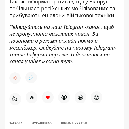
Також
Інформатор
писав, що у Білорусі
побільшало російських мобілізованих та
прибувають ешелони
військової техніки.
Підписуйтесь на наш
Telegram-канал
, щоб
не пропустити важливих новин. За
новинами в режимі онлайн прямо в
месенджері слідкуйте на нашому Telegram-
каналі
Інформатор Live
. Підписатися на
канал у Viber можна
тут
.
♥
🔥
😭
😆
😡
👍
ЗАГРОЗА
ЛУКАШЕНКО
ВІЙНА В УКРАЇНІ