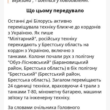
Березина", - йдеться у повідомленні.
Що цьому передувало
Останні дні Білорусь
активно
переміщувала техніку ближче до кордонів
з Україною. Як
пише
"Мілітарний", російську техніку
перекидають у Брестську область на
кордон з Україною, включно з
танками. Колони почали рух з полігону
"Обуз-Лісновський" (Барановицький
район, Брестська область) в бік полігону
"Брестський" (Брестський район,
Брестська область). Загалом переміщають
24 одиниці техніки, враховуючи 4 трали з
танками Т-80, мінометну батарею,
машини
зв’язку та інженерну техніку.
За словами очільника Головного