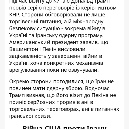
Під час візиту до Китаю Дональд Трамп
провів серію переговорів із керівництвом
КНР. Сторони обговорювали не лише
торгівельні питання, а й міжнародну
безпекову ситуацію - зокрема війну в
Україні та іранську ядерну програму.
Американський президент заявив, що
Вашингтон і Пекін висловили
зацікавленість
у завершенні війни в
Україні
, хоча конкретних механізмів
врегулювання поки не озвучували.
Окремо сторони погодилися, що Іран не
повинен мати ядерну зброю. Водночас
Трамп визнав, що його візит до Пекіна не
приніс серйозних проривів ані в
торговельних переговорах, ані в питаннях
іранської кризи.
Війна США проти Ірану