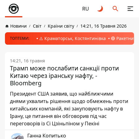
RU
Новини
Світ
Країни світу
14:21, 16 Травня 2026
⚠️ Краматорськ, Костянтинівка
🔴 Ракетний 
ТОПТЕМИ:
14:21, 16 травня
Трамп може послабити санкції проти
Китаю через іранську нафту, -
Bloomberg
Президент США заявив, що найближчими
днями ухвалить рішення щодо обмежень проти
китайських компаній, які закуповують нафту в
Ірану, це питання він обговорив під час
переговорів із Сі Цзіньпіном у Пекіні
Ганна Копитько