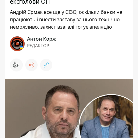
ексголови ОП
Андрій Єрмак все ще у СІЗО, оскільки банки не
працюють і внести заставу за нього технічно
неможливо, захист взагалі готує апеляцію
Антон Корж
РЕДАКТОР
👍