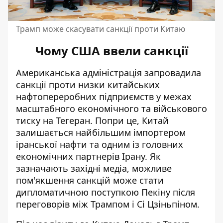
Трамп може скасувати санкції проти Китаю
Чому США ввели санкції
Американська адміністрація запровадила
санкції проти низки
китайських
нафтопереробних підприємств
у межах
масштабного економічного та військового
тиску на Тегеран. Попри це, Китай
залишається найбільшим імпортером
іранської нафти та одним із головних
економічних партнерів Ірану. Як
зазначають західні медіа, можливе
пом'якшення санкцій може стати
дипломатичною поступкою Пекіну після
переговорів між Трампом і Сі Цзіньпіном.