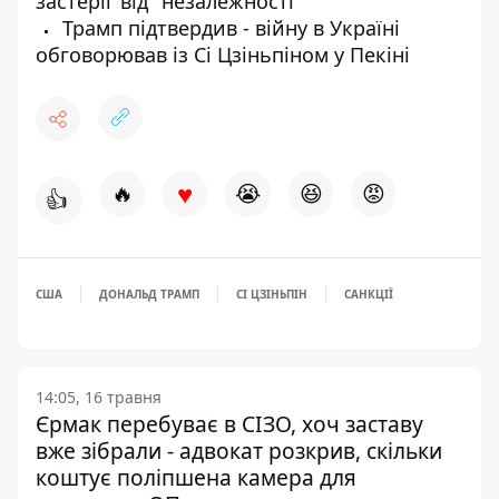
застеріг від "незалежності"
Трамп підтвердив - війну в Україні
обговорював із Сі Цзіньпіном у Пекіні
♥
🔥
😭
😆
😡
👍
США
ДОНАЛЬД ТРАМП
СІ ЦЗІНЬПІН
САНКЦІЇ
14:05, 16 травня
Єрмак перебуває в СІЗО, хоч заставу
вже зібрали - адвокат розкрив, скільки
коштує поліпшена камера для