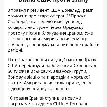
3 травня президент США Дональд Трамп
оголосив про старт
операції "Проєкт
Свобода"
, яка передбачає супровід
комерційних суден через Ормузьку
протоку після її блокування Іраном. Уже
наступного дня американські есмінці
почали супроводжувати цивільні кораблі в
регіоні.
На тлі загострення ситуації навколо Ірану
США перекинули на Близький Схід понад
50 тисяч військових, авіаносні групи,
бойову авіацію та
підрозділи морської
піхоти
. Американські сили приведені у
підвищену бойову готовність.
10 травня Іран виступив із
новими
погрозами на адресу США
. У Тегерані