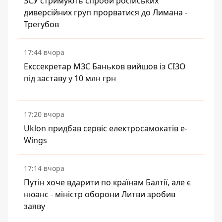
ЗСУ стримують спроби російських
диверсійних груп прорватися до Лимана -
Трегубов
17:44 вчора
Екссекретар МЗС Баньков вийшов із СІЗО
під заставу у 10 млн грн
17:20 вчора
Uklon придбав сервіс електросамокатів e-
Wings
17:14 вчора
Путін хоче вдарити по країнам Балтії, але є
нюанс - міністр оборони Литви зробив
заяву