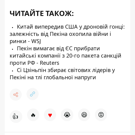
ЧИТАЙТЕ ТАКОЖ:
Китай випередив США у дроновій гонці:
залежність від Пекіна охопила війни і
ринки - WSJ
Пекін вимагає від ЄС прибрати
китайські компанії з 20-го пакета санкцій
проти РФ - Reuters
Сі Цзіньпін збирає світових лідерів у
Пекіні на тлі глобальної напруги
♥
🔥
😭
😆
😡
👍