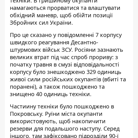
техніки. В Гришиному окупанти
намагаються прорватися та влаштувати
обхідний маневр, щоб обійти позиції
Збройних сил України.
Про це сказано у повідомленні 7 корпусу
швидкого реагування
Десантно-
штурмових військ
ЗСУ. Росіяни зазнають
великих втрат під час спроб прориву: з
початку травня в смузі відповідальності
корпусу було знешкоджено 329 одиниць
живої сили російських окупантів (вбиті та
поранені), а також пошкоджено та
знищено 40 одиниць техніки.
Частиину техніки було пошкоджено в
Покровську. Руїни міста окупанти
використовують, щоб накопичити
резерви для подальшого наступу. Серед
іншого, там зафіксовано підрозділи 90-ї