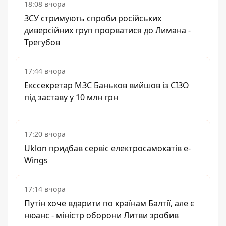
18:08 вчора
ЗСУ стримують спроби російських
диверсійних груп прорватися до Лимана -
Трегубов
17:44 вчора
Екссекретар МЗС Баньков вийшов із СІЗО
під заставу у 10 млн грн
17:20 вчора
Uklon придбав сервіс електросамокатів e-
Wings
17:14 вчора
Путін хоче вдарити по країнам Балтії, але є
нюанс - міністр оборони Литви зробив