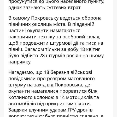
просунутися до цього населеного пункту,
однак
зазнають суттєвих втрат
.
В самому Покровську ведеться
оборона
північних околиць міста
. В південній
частині окупанти намагаються
накопичити техніку та особовий склад,
щоб продовжити штурмові дії та тиск на
північ. Загалом тільки за добу 18 квітня
було відбито 28 штурмів росіян на цьому
напрямку.
Нагадаємо, що 18 березня військові
повідомили про
розгром масованого
штурму на захід від Покровська
, де
окупанти намагалися прорватися біля
Котлиного колоною з 14 мотоциклів та
автомобілів під прикриттям піхоти.
Завдяки влучним ударам FPV-дронів
ворожу техніку було повністю спалено, а