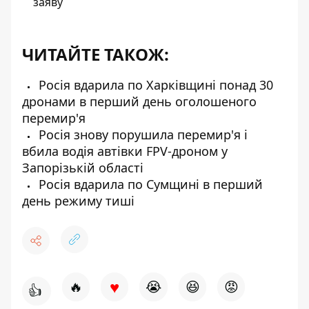
заяву
ЧИТАЙТЕ ТАКОЖ:
Росія вдарила по Харківщині понад 30
дронами в перший день оголошеного
перемир'я
Росія знову порушила перемир'я і
вбила водія автівки FPV-дроном у
Запорізькій області
Росія вдарила по Сумщині в перший
день режиму тиші
♥
🔥
😭
😆
😡
👍