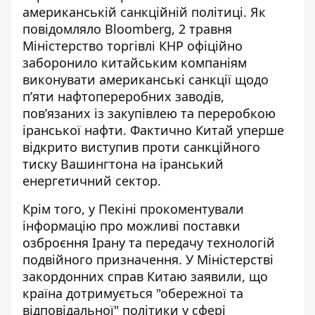
американській санкційній політиці. Як
повідомляло Bloomberg, 2 травня
Міністерство торгівлі КНР офіційно
заборонило китайським компаніям
виконувати американські санкції
щодо
п’яти нафтопереробних заводів,
пов’язаних із закупівлею та переробкою
іранської нафти. Фактично Китай уперше
відкрито виступив проти санкційного
тиску Вашингтона на іранський
енергетичний сектор.
Крім того, у Пекіні прокоментували
інформацію про можливі поставки
озброєння Ірану та передачу технологій
подвійного призначення. У Міністерстві
закордонних справ Китаю заявили, що
країна дотримується
"обережної та
відповідальної" політики
у сфері