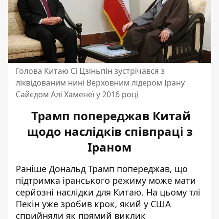
Голова Китаю Сі Цзіньпін зустрічався з
ліквідованим нині Верховним лідером Ірану
Сайєдом Алі Хаменеї у 2016 році
Трамп попереджав Китай
щодо наслідків співпраці з
Іраном
Раніше Дональд Трамп попереджав, що
підтримка іранського режиму може мати
серйозні наслідки для Китаю. На цьому тлі
Пекін уже зробив крок, який у США
сприйняли як прямий виклик