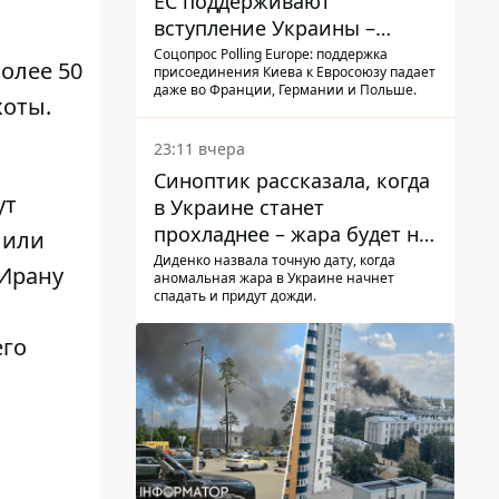
ЕС поддерживают
вступление Украины –
результаты опроса
Соцопрос Polling Europe: поддержка
олее 50
присоединения Киева к Евросоюзу падает
даже во Франции, Германии и Польше.
хоты
.
23:11 вчера
Синоптик рассказала, когда
ут
в Украине станет
прохладнее – жара будет не
 или
долго
Диденко назвала точную дату, когда
 Ирану
аномальная жара в Украине начнет
спадать и придут дожди.
его