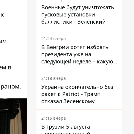
Военные будут уничтожать
ых
пусковые установки
баллистики - Зеленский
21:24 вчера
мп
В Венгрии хотят избрать
президента уже на
следующей неделе – какую
ем в
дату предлагают
21:18 вчера
Ираном.
Украина окончательно без
ракет к Patriot - Трамп
отказал Зеленскому
21:15 вчера
В Грузии 5 августа
произошел новый