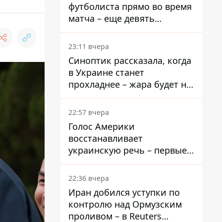
футболиста прямо во время
матча – еще девять
пострадали
23:11 вчера
Синоптик рассказала, когда
в Украине станет
прохладнее – жара будет не
долго
22:57 вчера
Голос Америки
восстанавливает
украинскую речь – первые
эфиры ожидаются на
следующей неделе
22:36 вчера
Иран добился уступки по
контролю над Ормузским
проливом – в Reuters