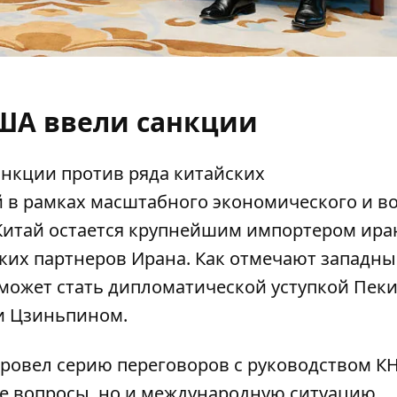
ША ввели санкции
анкции против ряда
китайских
й
в рамках масштабного экономического и в
о Китай остается крупнейшим импортером ира
ких партнеров Ирана. Как отмечают западны
может стать дипломатической уступкой Пек
и Цзиньпином.
провел серию переговоров с руководством КН
е вопросы, но и международную ситуацию