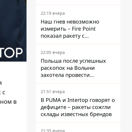
раскрыли детали
22:19 вчера
Наш гнев невозможно
измерить – Fire Point
показал ракету с
загадочной отметкой 723
22:05 вчера
Польша после успешных
раскопок на Волыни
захотела провести
эксгумацию в новых местах
я
 с
21:51 вчера
В PUMA и Intertop говорят о
ином в
дефиците – ракеты сожгли
склады известных брендов
21:35 вчера