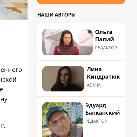
НАШИ АВТОРЫ
Ольга
Палий
РЕДАКТОР
оенного
Лина
Киндратюк
нской
ADMIN
е
ину
Эдуард
Бакканский
РЕДАКТОР
Р.