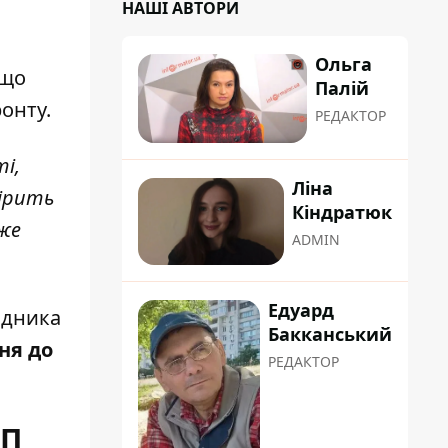
НАШІ АВТОРИ
Ольга
 що
Палій
онту.
РЕДАКТОР
ті,
Ліна
вірить
Кіндратюк
уже
ADMIN
Едуард
адника
Бакканський
ня до
РЕДАКТОР
ОП