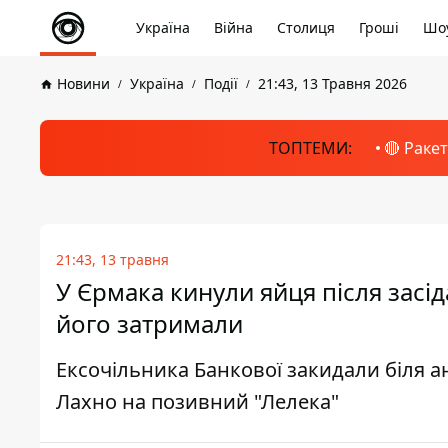
Україна
Війна
Столиця
Гроші
Шоу
Новини
Україна
Події
21:43, 13 Травня 2026
ТОПТЕМИ:
🔴 Раке
21:43, 13 травня
У Єрмака кинули яйця після засі
його затримали
Ексочільника Банкової закидали біля ан
Лахно на позивний "Лелека"