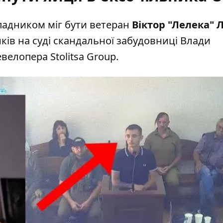
ападником міг бути ветеран
Віктор "Лелека" 
ів на суді
скандальної забудовниці Влади
велопера Stolitsa Group.