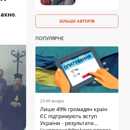
Лахно
.
БІЛЬШЕ АВТОРІВ
ПОПУЛЯРНЕ
23:49 вчора
Лише 49% громадян країн
ЄС підтримують вступ
України - результати
Соцопитування Polling Europe: підтримка