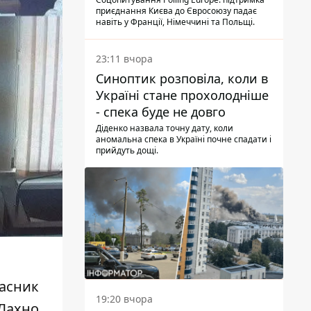
опитування
приєднання Києва до Євросоюзу падає
навіть у Франції, Німеччині та Польщі.
23:11 вчора
Синоптик розповіла, коли в
Україні стане прохолодніше
- спека буде не довго
Діденко назвала точну дату, коли
аномальна спека в Україні почне спадати і
прийдуть дощі.
часник
19:20 вчора
 Лахно