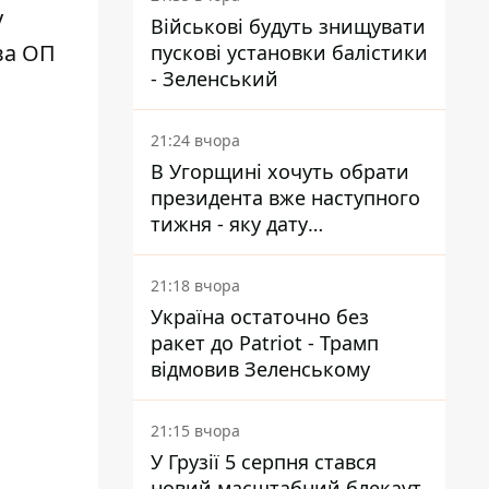
у
Військові будуть знищувати
ва ОП
пускові установки балістики
- Зеленський
21:24 вчора
В Угорщині хочуть обрати
президента вже наступного
тижня - яку дату
пропонують
21:18 вчора
Україна остаточно без
ракет до Patriot - Трамп
відмовив Зеленському
21:15 вчора
У Грузії 5 серпня стався
новий масштабний блекаут