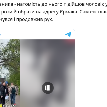
ника - натомість до нього підійшов чоловік 
грози й образи на адресу Єрмака. Сам ексгла
нувся і продовжив рух.