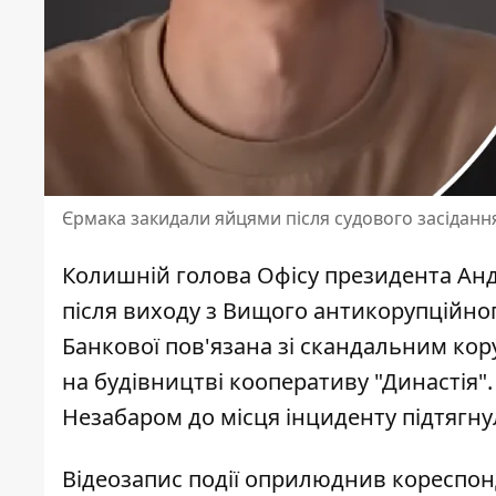
Єрмака закидали яйцями після судового засіданн
Колишній голова Офісу президента Андр
після виходу з Вищого антикорупційног
Банкової
пов'язана зі скандальним ко
на будівництві кооперативу "Династія"
Незабаром до місця інциденту підтягну
Відеозапис події оприлюднив кореспо