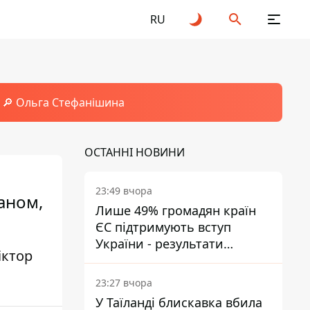
RU
🔎 Ольга Стефанішина
ОСТАННІ НОВИНИ
23:49 вчора
аном,
Лише 49% громадян країн
ЄС підтримують вступ
України - результати
іктор
опитування
23:27 вчора
У Таїланді блискавка вбила