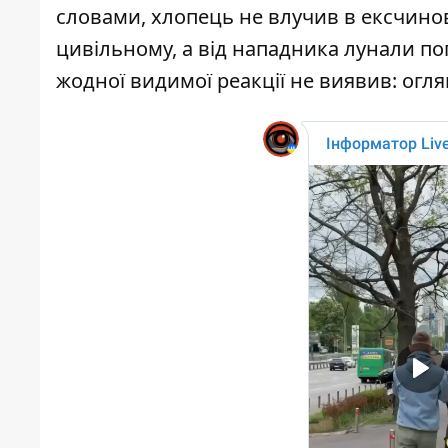
словами, хлопець не влучив в ексчинов
цивільному, а від нападника лунали по
жодної видимої реакції не виявив: огля