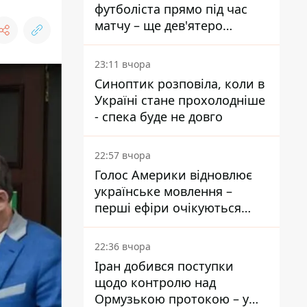
футболіста прямо під час
матчу – ще дев'ятеро
постраждали
23:11 вчора
Синоптик розповіла, коли в
Україні стане прохолодніше
- спека буде не довго
22:57 вчора
Голос Америки відновлює
українське мовлення –
перші ефіри очікуються
наступного тижня
22:36 вчора
Іран добився поступки
щодо контролю над
Ормузькою протокою – у