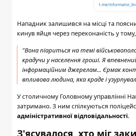
Нападник залишився на місці та поясн
кинув яйця через переконаність у тому,
"Вона піариться на темі військовополо
крадучи у населення гроші. Я впевнени
інформаційним джерелам... Єрмак конт
впливова людина, яка краде і узурпувал
У столичному Головному управлінні На
затримано
. З ним спілкуються поліцей
адміністративної відповідальності
.
З'ясувалося, хто міг за