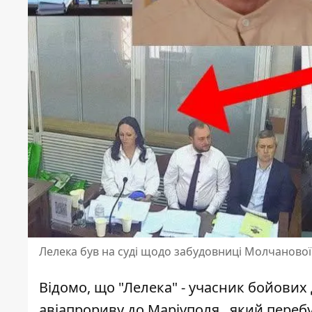
Лелека був на суді щодо забудовниці Молчанової
Відомо, що "Лелека" - учасник бойових
авіапрориву до Маріуполя, який перебу