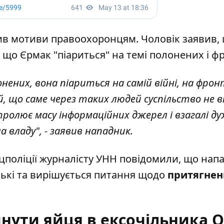
ив мотиви правоохоронцям. Чоловік заявив,
 що Єрмак "піариться" на темі полонених і фр
нених, вона піариться на самій війні, на фрон
й, що саме через таких людей суспільство не 
ролює масу інформаційних джерел і взагалі д
а владу", - заявив нападник.
цполіції журналісту УНН повідомили,
що нап
ські та вирішується питання щодо
притягнен
кинути яйця в ексочільника 