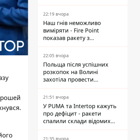
Reuters розкрили деталі
22:19 вчора
Наш гнів неможливо
виміряти - Fire Point
показав ракету з
загадковою позначкою 723
22:05 вчора
Польща після успішних
розкопок на Волині
азу
захотіла провести
ексгумацію у нових місцях
грошей
21:51 вчора
У PUMA та Intertop кажуть
хнувся.
про дефіцит - ракети
спалили склади відомих
брендів
його
21:35 вчора