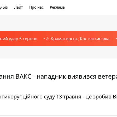
-Біз
Лайт
Про нас
Реклама
тний удар 5 серпня
⚠️ Краматорськ, Костянтинівка
дання ВАКС - нападник виявився ветер
тикорупційного суду 13 травня - це зробив В