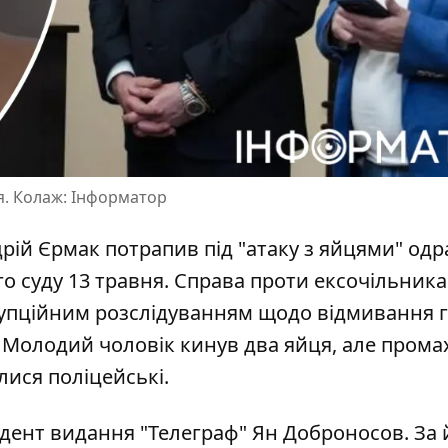
я. Колаж: Інформатор
ій Єрмак потрапив під "атаку з яйцями" одр
о суду 13 травня. Справа проти ексочільника
рупційним розслідуванням
щодо відмивання 
. Молодий чоловік кинув два яйця, але прома
лися поліцейські.
ндент видання
"Телеграф"
Ян Доброносов. За 