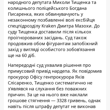
народного депутата Миколи Тищенка та
колишнього поліцейського Богдана
Писаренка, яких обвинувачують у
незаконному позбавленні волі
ексбійця
спецпідрозділу
Kraken Дмитра Мазохи. До
суду Тищенка доставили після кількох
проігнорованих засідань. Суд також
продовжив обом фігурантам запобіжний
захід у вигляді особистого зобов’язання
ще на 60 діб.
Напередодні суд ухвалив рішення про
примусовий привід нардепа. Як повідомив
прокурор Офісу генпрокурора Яків
Слісаренко, Тищенко
систематично не
з’являвся
на слухання без поважних
причин. За це на нього вже наклали
грошове стягнення — 3328 гривень, однак
навіть після штрафу депутат не виконав