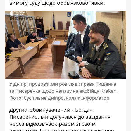
вимогу суду щодо обов’язкової явки.
У Дніпрі продовжили розгляд справи Тищенка
та Писаренка щодо нападу на ексбійця Kraken.
Фото: Суспільне Дніпро, колаж Інформатор
Другий обвинувачений - Богдан
Писаренко, він долучився до засідання
через відеозв’язок разом зі своїм
адвокатом. На самому початку слухання