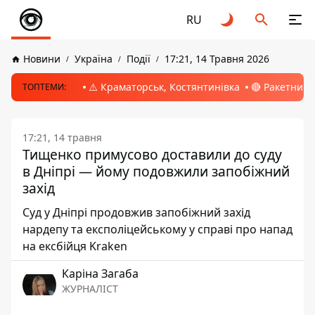
RU
Новини
Україна
Події
17:21, 14 Травня 2026
⚠️ Краматорськ, Костянтинівка
🔴 Ракетний 
ТОПТЕМИ:
17:21, 14 травня
Тищенко примусово доставили до суду
в Дніпрі — йому подовжили запобіжний
захід
Суд у Дніпрі продовжив запобіжний захід
нардепу та експоліцейському у справі про напад
на ексбійця Kraken
Каріна Загаба
ЖУРНАЛІСТ