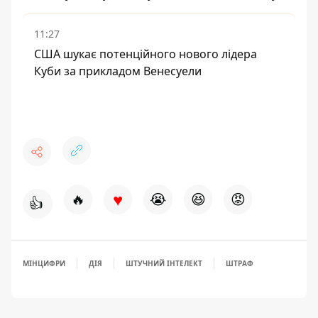
11:27
США шукає потенційного нового лідера
Куби за прикладом Венесуели
♥
🔥
😭
😆
😡
👍
МІНЦИФРИ
ДІЯ
ШТУЧНИЙ ІНТЕЛЕКТ
ШТРАФ