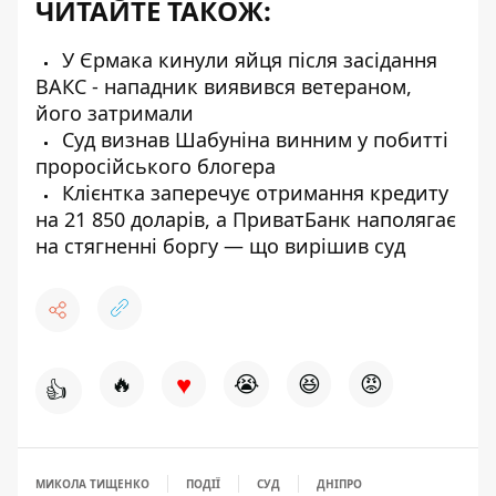
ЧИТАЙТЕ ТАКОЖ:
У Єрмака кинули яйця після засідання
ВАКС - нападник виявився ветераном,
його затримали
Суд визнав Шабуніна винним у побитті
проросійського блогера
Клієнтка заперечує отримання кредиту
на 21 850 доларів, а ПриватБанк наполягає
на стягненні боргу — що вирішив суд
♥
🔥
😭
😆
😡
👍
МИКОЛА ТИЩЕНКО
ПОДІЇ
СУД
ДНІПРО