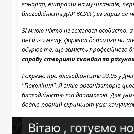
гонорар, витрати на музикантів, пере
благодійність ДЛЯ ЗСУ!!!", як зараз це
Зі мною ніхто не зв’язався особисто, а
ані його мету, формат допомоги чи те
обурює те, що замість професійного ді
спробу створити скандал за рахунок
І окремо про благодійність: 23.05 у Дн
"Покоління". Я знаю організаторів цьо
благодійністю та допомогою. Для уник
додаю повний скриншот усієї комунікац