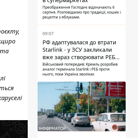
в супермаркетах
Преображення Господнє відзначають 6
серпня. Розповідаємо про традиції, кошик і
рецепти з яблуками.
роєкту,
09:07
 щиро
РФ адаптувалася до втрати
Starlink - у ЗСУ закликали
 та
вже зараз створювати РЕБ
проти нової загрози
Військовий попередив: Кремль розробив
аналог термінала Starlink і РЕБ проти
нього, поки Україна зволікає
лі
ються
аруселі