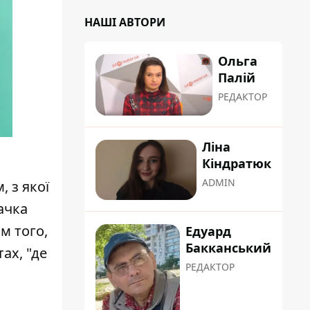
НАШІ АВТОРИ
Ольга
Палій
РЕДАКТОР
Ліна
Кіндратюк
ADMIN
 з якої
ачка
м того,
Едуард
Бакканський
ах, "де
РЕДАКТОР