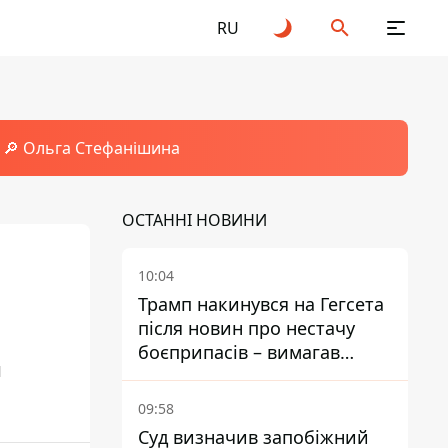
RU
🔎 Ольга Стефанішина
ОСТАННІ НОВИНИ
10:04
Трамп накинувся на Гегсета
після новин про нестачу
боєприпасів – вимагав
и
пояснень
09:58
Суд визначив запобіжний