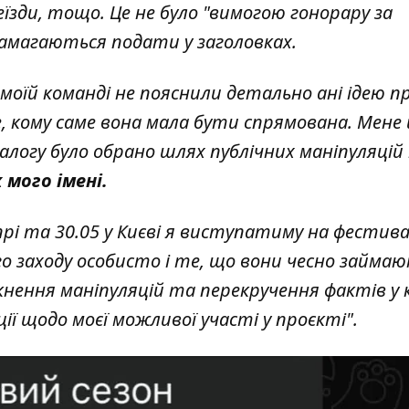
їзди, тощо. Це не було "вимогою гонорару за
 намагаються подати у заголовках.
 моїй команді не пояснили детально ані ідею п
, кому саме вона мала бути спрямована. Мене
алогу було обрано шлях публічних маніпуляцій
 мого імені.
іпрі та 30.05 у Києві я виступатиму на фестива
го заходу особисто і те, що вони чесно займа
нення маніпуляцій та перекручення фактів у к
ії щодо моєї можливої участі у проєкті".