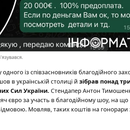
'язувався.
 одного із співзасновників благодійного зах
ов в українській столиці й
зібрав понад тр
их Сил України.
Стендапер Антон Тимошен
яч євро за участь в благодійному шоу, на що
відмовою. Мовляв, таких коштів на гонорари 