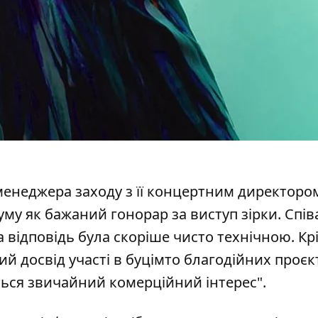
енеджера заходу з її концертним директором,
уму як бажаний гонорар за виступ зірки. Спів
а відповідь була скоріше чисто технічною. Крі
й досвід участі в буцімто благодійних проєкт
ься звичайний комерційний інтерес".