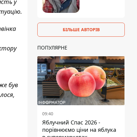
асть у
туацію.
звінка
БІЛЬШЕ АВТОРІВ
ктору
ПОПУЛЯРНЕ
же був
лося,
09:40
Яблучний Спас 2026 -
порівнюємо ціни на яблука