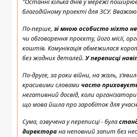
"Останні кілька днів у мережі поширює
благодійному проекті для ЗСУ. Вважа
По-перше,
зі мною особисто ніхто не
чи обговорення проєкту, його місії, ор
коштів. Комунікація обмежилася кор
без жодних деталей.
У переписці нав
По-друге, за роки війни, на жаль, з’яви
красивими словами
часто приховуєть
негативний досвід, коли організатори 
що мова йшла про заробіток для учасн
Сума, озвучена у переписці - була
стан
директора
на неповний запит без не