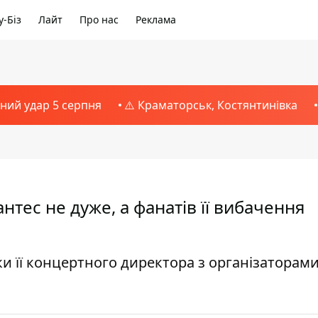
-Біз
Лайт
Про нас
Реклама
тний удар 5 серпня
⚠️ Краматорськ, Костянтинівка
тес не дуже, а фанатів її вибачення
и її концертного директора з організаторам