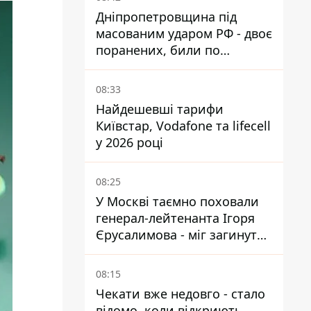
Дніпропетровщина під
масованим ударом РФ - двоє
поранених, били по
Нікопольщині та
Синельниківщині
08:33
Найдешевші тарифи
Київстар, Vodafone та lifecell
у 2026 році
08:25
У Москві таємно поховали
генерал-лейтенанта Ігоря
Єрусалимова - міг загинути
від вибуху в ресторані
08:15
Чекати вже недовго - стало
відомо, коли відкриють