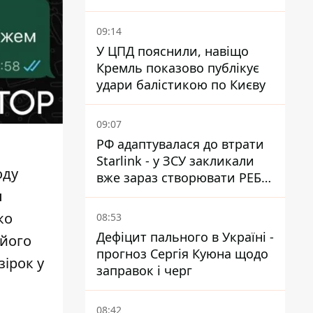
09:14
У ЦПД пояснили, навіщо
Кремль показово публікує
удари балістикою по Києву
09:07
РФ адаптувалася до втрати
Starlink - у ЗСУ закликали
оду
вже зараз створювати РЕБ
проти нової загрози
и
ко
08:53
Дефіцит пального в Україні -
 його
прогноз Сергія Куюна щодо
зірок у
заправок і черг
08:42