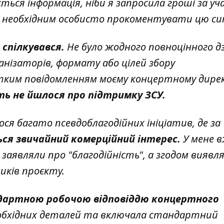
ться інформація, ніби я запросила гроші за уч
ю необхідним особисто прокоментувати цю си
 спілкувався.
Не було жодного повноцінного д
ганізаторів, формату або цілей збору
отким повідомленням моєму концертному дире
іть не йшлося про підтримку ЗСУ.
лося багато псевдоблагодійних ініціатив, де за
ся звичайний комерційний інтерес.
У мене в
заявляли про "благодійність", а згодом виявля
иків проєкту.
дартною робочою відповіддю концертного
обхідних деталей та включала стандартний