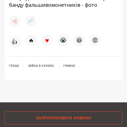
банду фальшивомонетників - фото
♥
🔥
😭
😆
😡
👍
ГРОШІ
ВІЙНА В УКРАЇНІ
ГРИВНЯ
ЗАПРОПОНУВАТИ НОВИНУ