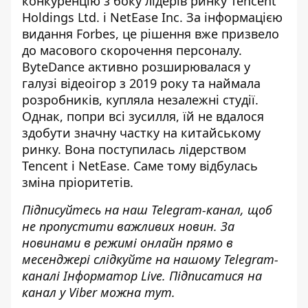
конкуренцію з боку лідерів ринку Tencent
Holdings Ltd. і NetEase Inc. За інформацією
видання Forbes, це
рішення вже призвело
до масового скорочення персоналу
.
ByteDance активно розширювалася у
галузі відеоігор з 2019 року та наймала
розробників, купляла незалежні студії.
Однак, попри всі зусилля, їй не вдалося
здобути значну частку на китайському
ринку. Вона поступилась лідерством
Tencent і NetEase. Саме тому відбулась
зміна пріоритетів.
Підписуйтесь на наш
Telegram-канал
, щоб
не пропустити важливих новин. За
новинами в режимі онлайн прямо в
месенджері слідкуйте на нашому Telegram-
каналі
Інформатор Live
. Підписатися на
канал у Viber можна
тут
.