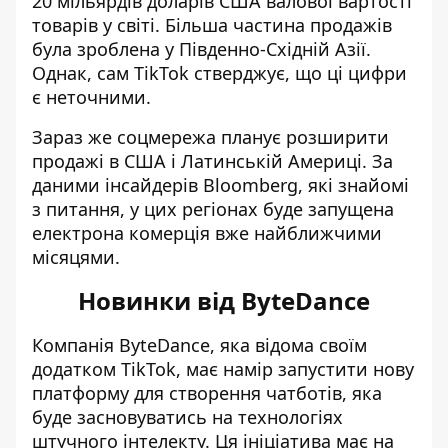
20 мільярдів доларів США валової вартості
товарів у світі. Більша частина продажів
була зроблена у Південно-Східній Азії.
Однак, сам TikTok стверджує, що ці цифри
є неточними.
Зараз же соцмережа планує розширити
продажі в США і Латинській Америці. За
даними інсайдерів Bloomberg, які знайомі
з питання, у цих регіонах буде запущена
електрона комерція вже найближчими
місяцями.
Новинки від ByteDance
Компанія ByteDance, яка відома своїм
додатком TikTok,
має намір запустити нову
платформу для створення чатботів
, яка
буде засновуватись на технологіях
штучного інтелекту. Ця ініціатива має на