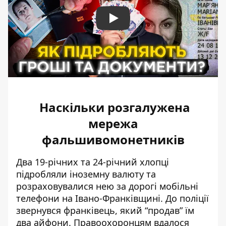
Play
Наскільки розгалужена
мережа
фальшивомонетників
Два 19-річних та 24-річний хлопці
підробляли іноземну валюту та
розраховувалися нею за дорогі мобільні
телефони на Івано-Франківщині
. До поліції
звернувся франківець, який “продав” їм
два айфони. Правоохоронцям вдалося