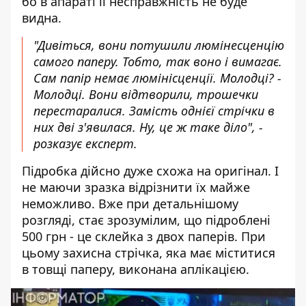
бо в апараті її несправжність не буде
видна.
"Дивіться, вони потушили люмінесценцію
самого паперу. Тобто, так воно і вимагає.
Сам папір немає люмінісценції. Молодці? -
Молодці. Вони відтворили, трошечки
перестаралися. Замість однієї стрічки в
них дві з'явилася. Ну, це ж таке діло", -
розказує експерт.
Підробка дійсно дуже схожа на оригінал. І
не маючи зразка відрізнити їх майже
неможливо. Вже при детальнішому
розгляді, стає зрозумілим, що підроблені
500 грн - це склейка з двох паперів. При
цьому захисна стрічка, яка має міститися
в товщі паперу, виконана аплікацією.