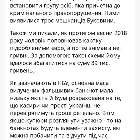
встановити групу осіб, яка причетна до
кримінального правопорушення. Ними
виявилися троє мешканців Буковини.
Також ми писали, як протягом весни 2018
року чоловік поповнював картку
підробленими євро, а потім знімав з неї
гривні
. За допомогою такої схеми йому
вдалося збагатитися на суму 39 тис.
гривень.
Як зазначають в НБУ, основна маса
вилучених фальшивих банкнот мала
низьку якість й була розрахована на те,
що касири чи прості українці не
перевірятимуть гроші ретельно. Втім
якщо купюри розглянути уважно - то на
банкнотах будуть елементи захисту, які
можна побачити та відчути під час