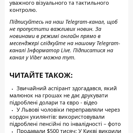
уважного
візуального та тактильного
контролю
.
Підписуйтесь на наш
Telegram-канал
, щоб
не пропустити важливих новин. За
новинами в режимі онлайн прямо в
месенджері слідкуйте на нашому Telegram-
каналі
Інформатор Live
. Підписатися на
канал у Viber можна
тут
.
ЧИТАЙТЕ ТАКОЖ:
Звичайний аспірант здогадався, який
малюнок на грошах не дає друкувати
підроблені долари та євро - відео
У Львові чоловіки переправляли через
кордон ухилянтів: використовували
підроблені пенсійні по інвалідності – фото
Продавали $500 тисяч: У Києві викрили