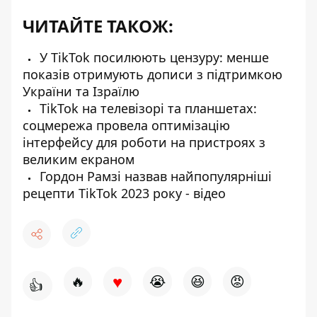
ЧИТАЙТЕ ТАКОЖ:
У TikTok посилюють цензуру: менше
показів отримують дописи з підтримкою
України та Ізраїлю
TikTok на телевізорі та планшетах:
соцмережа провела оптимізацію
інтерфейсу для роботи на пристроях з
великим екраном
Гордон Рамзі назвав найпопулярніші
рецепти TikTok 2023 року - відео
♥
🔥
😭
😆
😡
👍