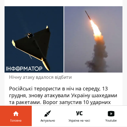
Нічну атаку вдалося відбити
Російські терористи в ніч на середу, 13
грудня, знову
атакували Україну шахедами
та ракетами
. Ворог запустив 10 ударних
дронів та 10 балістичних ракет.
Протиповітряна оборона збила всі ворожі
Головна
Актуально
Україна на часі
Youtube
цілі.