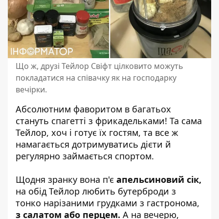
Що ж, друзі Тейлор Свіфт цілковито можуть
покладатися на співачку як на господарку
вечірки.
Абсолютним фаворитом в багатьох
стануть спагетті з фрикадельками! Та сама
Тейлор, хоч і готує їх гостям, та все ж
намагається дотримуватись дієти й
регулярно займається спортом.
Щодня зранку вона п'є
апельсиновий сік,
на обід Тейлор любить бутерброди з
тонко нарізаними грудками з гастронома,
з салатом або перцем.
А на вечерю,