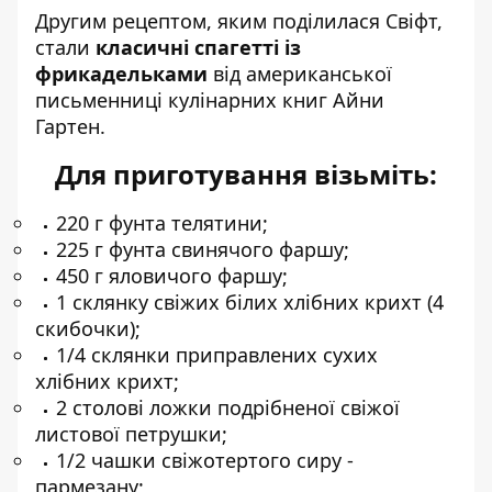
Другим рецептом, яким поділилася Свіфт,
стали
класичні спагетті із
фрикадельками
від американської
письменниці кулінарних книг Айни
Гартен.
Для приготування візьміть:
220 г фунта телятини;
225 г фунта свинячого фаршу;
450 г яловичого фаршу;
1 склянку свіжих білих хлібних крихт (4
скибочки);
1/4 склянки приправлених сухих
хлібних крихт;
2 столові ложки подрібненої свіжої
листової петрушки;
1/2 чашки свіжотертого сиру -
пармезану;