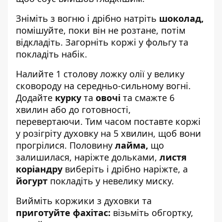
Зніміть з вогню і дрібно натріть
шоколад,
помішуйте, поки він не розтане, потім
відкладіть. Загорніть коржі у фольгу та
покладіть набік.
Налийте 1 столову ложку олії у велику
сковороду на середньо-сильному вогні.
Додайте
курку
та
овочі
та смажте 6
хвилин або до готовності,
перевертаючи. Тим часом поставте коржі
у розігріту духовку на 5 хвилин, щоб вони
прогрілися. Половину
лайма,
що
залишилася, наріжте дольками,
листя
коріандру
виберіть і дрібно наріжте, а
йогурт
покладіть у невелику миску.
Вийміть коржики з духовки та
приготуйте фахітас:
візьміть обгортку,