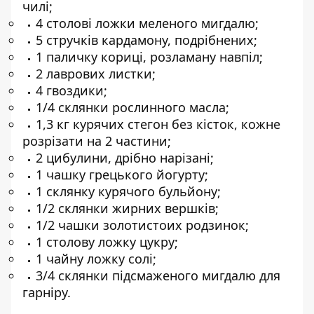
чилі;
4 столові ложки меленого мигдалю;
5 стручків кардамону, подрібнених;
1 паличку кориці, розламану навпіл;
2 лаврових листки;
4 гвоздики;
1/4 склянки рослинного масла;
1,3 кг курячих стегон без кісток, кожне
розрізати на 2 частини;
2 цибулини, дрібно нарізані;
1 чашку грецького йогурту;
1 склянку курячого бульйону;
1/2 склянки жирних вершків;
1/2 чашки золотистоих родзинок;
1 столову ложку цукру;
1 чайну ложку солі;
3/4 склянки підсмаженого мигдалю для
гарніру.