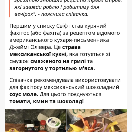
які завжди роблю і робитиму для
вечірок", -
пояснила
співачка.
Першим у списку Свіфт став курячий
фахітос (або фахіта) за рецептом відомого
американського кухаря-письменника
Джеймі Олівера
. Це
страва
мексиканської кухні,
яка готується зі
смужок
смаженого на грилі
та
загорнутого у тортилью м'яса.
Співачка рекомендувала використовувати
для фахітосу мексиканський шоколадний
соус моле.
Для цього поєднуються
томати, кмин та шоколад!