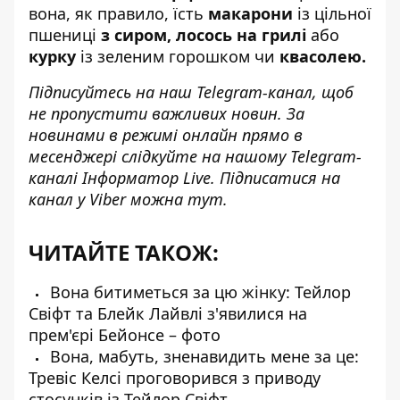
вона, як правило, їсть
макарони
із цільної
пшениці
з сиром, лосось на грилі
або
курку
із зеленим горошком чи
квасолею.
Підписуйтесь на наш
Telegram-канал
, щоб
не пропустити важливих новин. За
новинами в режимі онлайн прямо в
месенджері слідкуйте на нашому Telegram-
каналі
Інформатор Live
. Підписатися на
канал у Viber можна
тут
.
ЧИТАЙТЕ ТАКОЖ:
Вона битиметься за цю жінку: Тейлор
Свіфт та Блейк Лайвлі з'явилися на
прем'єрі Бейонсе – фото
Вона, мабуть, зненавидить мене за це:
Тревіс Келсі проговорився з приводу
стосунків із Тейлор Свіфт