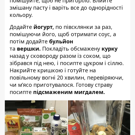
помішуйте, щоб не пригоріло. Влийте
змішану пасту і варіть все до однорідності
кольору.
Додайте
йогурт,
по півсклянки за раз,
помішуючи його, щоб отримати соус, а
потім додайте
бульйон
та
вершки.
Покладіть обсмажену
курку
назад у сковороду разом із соком, що
зібрався під нею, і посипте цукром і сіллю.
Накрийте кришкою і готуйте на
повільному вогні 20 хвилин, перевіряючи,
чи м’ясо приготувалося. Готову страву
посипте
підсмаженим мигдалем.