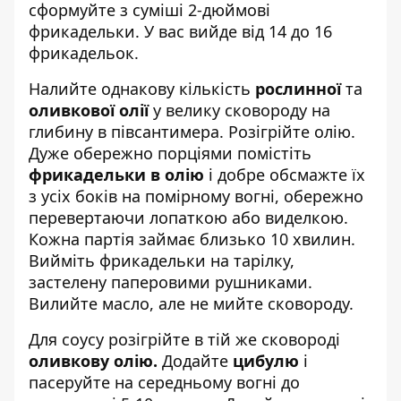
сформуйте з суміші 2-дюймові
фрикадельки. У вас вийде від 14 до 16
фрикадельок.
Налийте однакову кількість
рослинної
та
оливкової олії
у велику сковороду на
глибину в півсантимера. Розігрійте олію.
Дуже обережно порціями помістіть
фрикадельки в олію
і добре обсмажте їх
з усіх боків на помірному вогні, обережно
перевертаючи лопаткою або виделкою.
Кожна партія займає близько 10 хвилин.
Вийміть фрикадельки на тарілку,
застелену паперовими рушниками.
Вилийте масло, але не мийте сковороду.
Для соусу розігрійте в тій же сковороді
оливкову олію.
Додайте
цибулю
і
пасеруйте на середньому вогні до