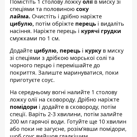
Помістіть 1 столову ложку
олії
в миску зі
спеціями та половиною
соку
лайма.
Очистіть і дрібно наріжте
цибулю,
потім обріжте
перець
і видаліть
насіння. Наріжте перець і
курячі грудки
смужками по 1 см.
Додайте
цибулю, перець
і
курку
в миску
зі спеціями з дрібкою морської солі та
чорного перцю і перемішайте до
покриття. Залиште маринуватися, поки
приготуєте соус.
На середньому вогні налийте 1 столову
ложку олії на сковороду. Дрібно наріжте
помідори
і додайте в сковороду, потім
спеції. Варіть 2-3 хвилини, потім залийте
200 мл гарячої води. Готуйте ще 10 хвилин
або поки не загусне, розім’явши помідори,
щоб соус вийшов гладкішим.