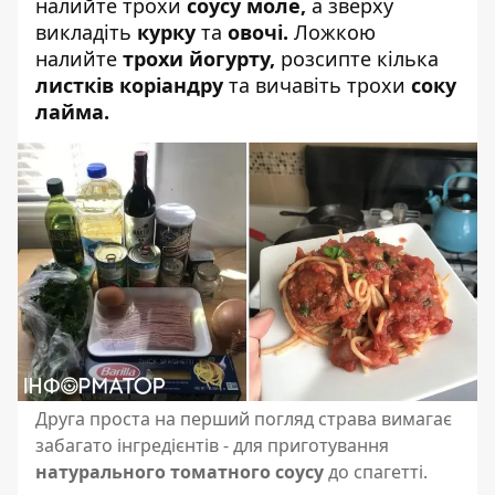
налийте трохи
соусу моле,
а зверху
викладіть
курку
та
овочі.
Ложкою
налийте
трохи йогурту,
розсипте кілька
листків коріандру
та вичавіть трохи
соку
лайма.
Друга проста на перший погляд страва вимагає
забагато інгредієнтів - для приготування
натурального томатного соусу
до спагетті.