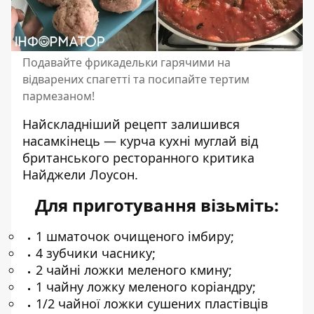
Подавайте фрикадельки гарячими на
відварених спагетті та посипайте тертим
пармезаном!
Найскладніший рецепт залишився
насамкінець — курча кухні муглай від
британського ресторанного критика
Найджели Лоусон.
Для приготування візьміть:
1 шматочок очищеного імбиру;
4 зубчики часнику;
2 чайні ложки меленого кмину;
1 чайну ложку меленого коріандру;
1/2 чайної ложки сушених пластівців