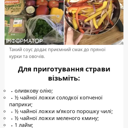
Такий соус додає приємний смак до пряної
курки та овочів.
Для приготування страви
візьміть:
оливкову олію;
½ чайної ложки солодкої копченої
паприки;
½ чайної ложки м’якого порошку чилі;
½ чайної ложки меленого кмину;
1 лайм;