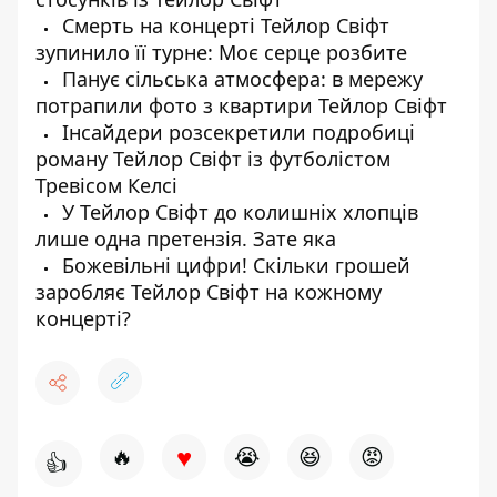
Смерть на концерті Тейлор Свіфт
зупинило її турне: Моє серце розбите
Панує сільська атмосфера: в мережу
потрапили фото з квартири Тейлор Свіфт
Інсайдери розсекретили подробиці
роману Тейлор Свіфт із футболістом
Тревісом Келсі
У Тейлор Свіфт до колишніх хлопців
лише одна претензія. Зате яка
Божевільні цифри! Скільки грошей
заробляє Тейлор Свіфт на кожному
концерті?
♥
🔥
😭
😆
😡
👍