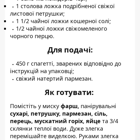
1 столова ложка подрібненої свіжої
листової петрушки;
1 1/2 чайної ложки кошерної солі;
1/2 чайної ложки свіжомеленого
чорного перцю.
Для подачі:
450 г спагетті, зварених відповідно до
інструкцій на упаковці;
свіжий натертий пармезан.
Як готувати:
Помістіть у миску
фарш,
панірувальні
сухарі, петрушку, пармезан, сіль,
перець,
мускатний горіх, яйце
та 3/4
склянки теплої води. Дуже злегка
перемішайте виделкою. Руками злегка