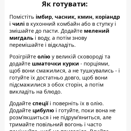
Як готувати:
Помістіть
імбир, часник, кмин, коріандр
і
чилі
в кухонний комбайн або в ступку і
змішайте до пасти. Додайте
мелений
мигдаль
і воду, а потім знову
перемішайте і відкладіть.
Розігрійте
олію
у великій сковороді та
додайте
шматочки курки
- порціями,
щоб вони смажилися, а не тушкувались - і
готуйте їх достатньо довго, щоб вони
підсмажилися з обох сторін, а потім
викладіть на блюдо.
Додайте
спеції
і поверніть їх в олію.
Додайте
цибулю
і готуйте, поки вона не
розм’якшиться і не підрум’яниться, але
тримайте повільний вогонь і часто