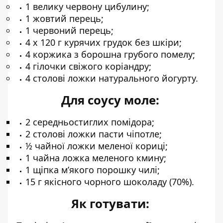
1 велику червону цибулину;
1 жовтий перець;
1 червоний перець;
4 х 120 г курячих грудок без шкіри;
4 коржика з борошна грубого помелу;
4 гілочки свіжого коріандру;
4 столові ложки натурального йогурту.
Для соусу моле:
2 середньостиглих помідора;
2 столові ложки пасти чіпотле;
½ чайної ложки меленої кориці;
1 чайна ложка меленого кмину;
1 щіпка м’якого порошку чилі;
15 г якісного чорного шоколаду (70%).
Як готувати: