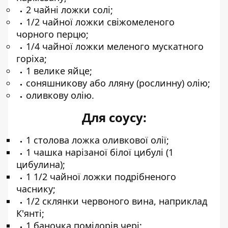
2 чайні ложки солі;
1/2 чайної ложки свіжомеленого
чорного перцю;
1/4 чайної ложки меленого мускатного
горіха;
1 велике яйце;
соняшникову або лляну (рослинну) олію;
оливкову олію.
Для соусу:
1 столова ложка оливкової олії;
1 чашка нарізаної білої цибулі (1
цибулина);
1 1/2 чайної ложки подрібненого
часнику;
1/2 склянки червоного вина, наприклад
К'янті;
1 баночка помідорів чері;