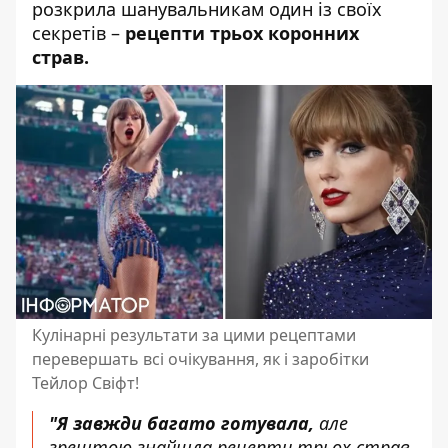
розкрила шанувальникам один із своїх
секретів –
рецепти трьох коронних
страв.
Кулінарні результати за цими рецептами
перевершать всі очікування, як і заробітки
Тейлор Свіфт!
"Я завжди багато готувала,
але
зрештою знайшла рецепти трьох страв,