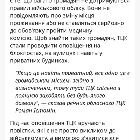
є те, що багато громадян не дотримуються
правил військового обліку. Вони не
повідомляють про зміну місця
проживання або не ставляться серйозно
до обов'язку пройти медичну
комісію. Щоб знайти таких громадян, ТЦК
стали проводити оповіщення на
блокпостах, на вулицях і навіть у
приватних будинках.
"Якщо це навіть приватний, все одно це є
громадським місцем, згідно з
визначенням, тому туди ТЦК спільно з
поліцією заходять без будь-якого
дозволу", — сказав речник обласного ТЦК
Роман Істомін.
Під час оповіщення ТЦК вручають
повістки, які є не просто викликом до
військкомату, а вимогою з'явитися для