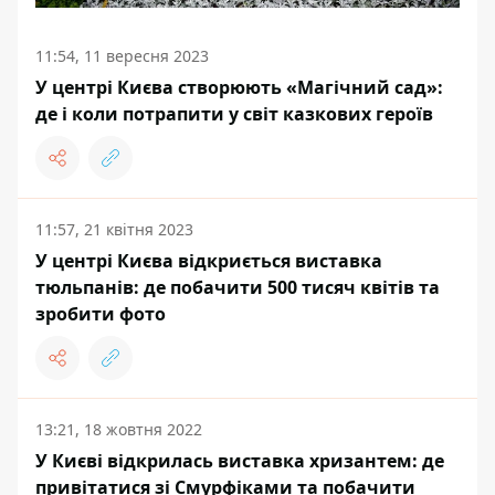
11:54, 11 вересня 2023
У центрі Києва створюють «Магічний сад»:
де і коли потрапити у світ казкових героїв
11:57, 21 квітня 2023
У центрі Києва відкриється виставка
тюльпанів: де побачити 500 тисяч квітів та
зробити фото
13:21, 18 жовтня 2022
У Києві відкрилась виставка хризантем: де
привітатися зі Смурфіками та побачити