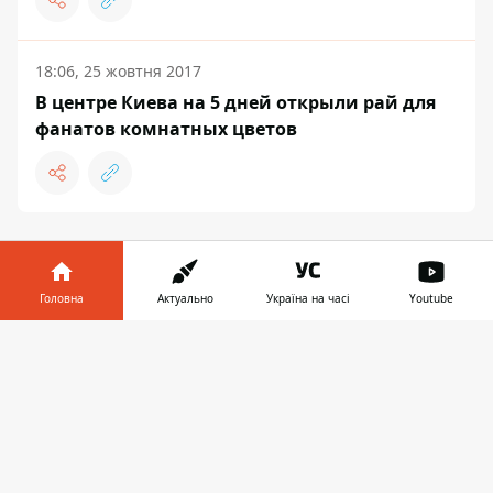
18:06, 25 жовтня 2017
В центре Киева на 5 дней открыли рай для
фанатов комнатных цветов
Головна
Актуально
Україна на часі
Youtube
Інформатор у
ЗАПРОПОНУВАТИ НОВИНУ
Завантажити
телефоні
👉
Світ
Україна