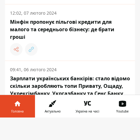
12:02, 07 лютого 2024
Мінфін пропонує пільгові кредити для
малого та середнього бізнесу: де брати
гроші
09:41, 06 лютого 2024
Зарплати українських банкірів: стало відомо
скільки заробляють топи Привату, Ощаду,
Укрексімбанку, Укргазбанку та Сенс Банку
Головна
Актуально
Україна на часі
Youtube
Інформатор у
Завантажити
УРЯД
телефоні
👉