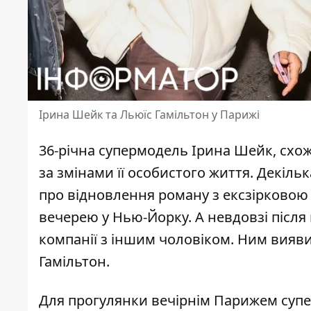
Ірина Шейк та Льюїс Гамільтон у Парижі
36-річна супермодель Ірина Шейк, схо
за змінами її особистого життя. Декіл
про відновлення роману з ексзірковою
вечерею у Нью-Йорку. А невдовзі після
компанії з іншим чоловіком. Ним вияв
Гамільтон.
Для прогулянки вечірнім Парижем
суп