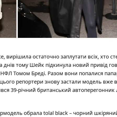
же, вирішила
остаточно
заплутати всіх, хто с
ька днів тому Шейк підкинула новий привід го
 НФЛ Томом Бреді. Разом вони попалися папа
 цього репортери знову застали модель вже 
ився 39-річний британський автоперегонник
ермодель
обрала tolal black – чорний шкіряни