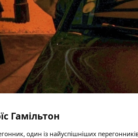
їс Гамільтон
егонник, один із найуспішніших перегонників