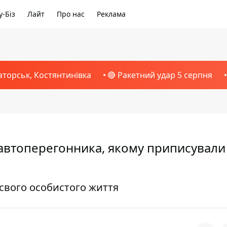
-Біз
Лайт
Про нас
Реклама
аторськ, Костянтинівка
🔴 Ракетний удар 5 серпня
 автоперегонника, якому приписували
свого особистого життя