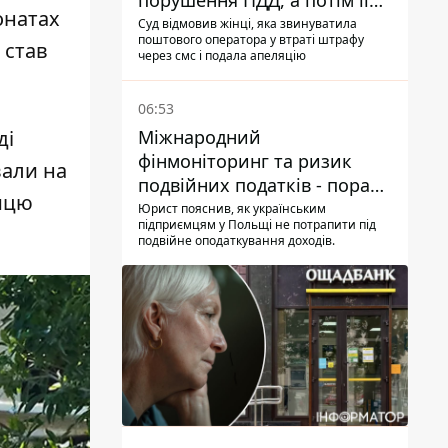
порушення ПДД, а потім її
онатах
рахунки заблокували - в
Суд відмовив жінці, яка звинуватила
поштового оператора у втраті штрафу
чому причина і що вирішив
 став
через смс і подала апеляцію
суд
06:53
ді
Міжнародний
фінмоніторинг та ризик
вали на
подвійних податків - поради
вицю
українцям в Польщі
Юрист пояснив, як українським
підприємцям у Польщі не потрапити під
подвійне оподаткування доходів.