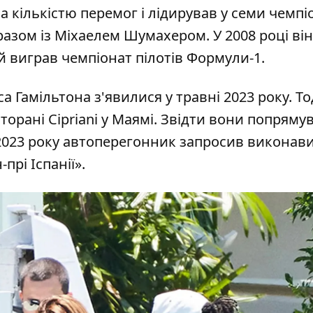
за кількістю перемог і лідирував у семи чемпі
0) разом із Міхаелем Шумахером. У 2008 році він
виграв чемпіонат пілотів Формули-1.
 Гамільтона з'явилися у травні 2023 року. То
сторані Cipriani у Маямі. Звідти вони попряму
я 2023 року автоперегонник запросив викона
прі Іспанії».