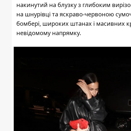
накинутий на блузку з глибоким вирізо
на шнурівці
та яскраво-червоною сумо
бомбері, широких штанах і масивних к
невідомому напрямку.