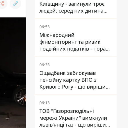
Київщину - загинули троє
людей, серед них дитина
2022 року народження
06:53
Міжнародний
фінмоніторинг та ризик
подвійних податків - поради
українцям в Польщі
06:33
Ощадбанк заблокував
пенсійну картку ВПО з
Кривого Рогу - що вирішив
суд
06:13
ТОВ "Газорозподільні
мережі України" вимкнули
львів'янці газ - що вирішив