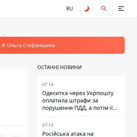
RU
🔎 Ольга Стефанішина
ОСТАННІ НОВИНИ
07:14
Одеситка через Укрпошту
оплатила штрафи за
порушення ПДД, а потім її
рахунки заблокували - в
чому причина і що вирішив
07:13
суд
Російська атака на