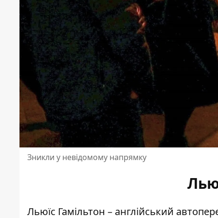
Зникли у невідомому напрямку
Лью
Льюїс Гамільтон – англійський автопер