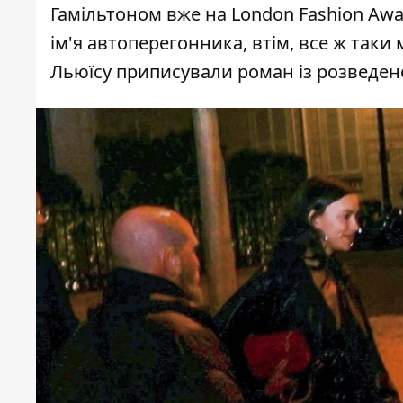
Гамільтоном вже на London Fashion Awar
ім'я автоперегонника, втім, все ж таки
Льюїсу приписували роман із розведе