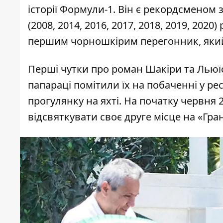
історії Формули-1. Він є рекордсменом 
(2008, 2014, 2016, 2017, 2018, 2019, 202
першим чорношкірим перегонник, який 
Перші чутки про роман Шакіри та Льюїса
папараці помітили їх на побаченні у ре
прогулянку на яхті. На початку червн
відсвяткувати своє друге місце на «Гран-