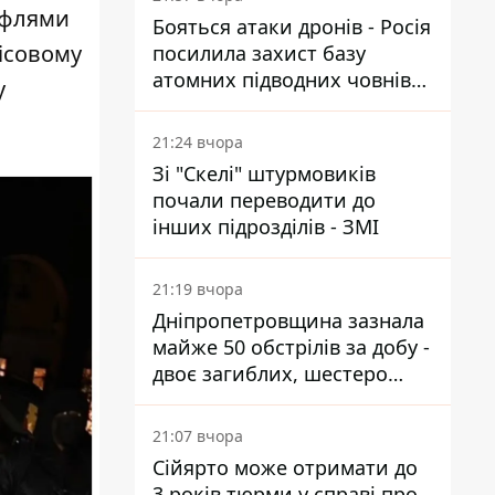
уфлями
Бояться атаки дронів - Росія
ісовому
посилила захист базу
атомних підводних човнів
у
за 7400 км від України
21:24 вчора
Зі "Скелі" штурмовиків
почали переводити до
інших підрозділів - ЗМІ
21:19 вчора
Дніпропетровщина зазнала
майже 50 обстрілів за добу -
двоє загиблих, шестеро
постраждалих
21:07 вчора
Сійярто може отримати до
3 років тюрми у справі про