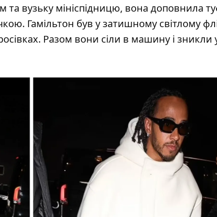
м та вузьку мініспідницю,
вона доповнила т
чкою.
Гамільтон
був у затишному світлому фл
росівках. Разом
вони сіли в машину
і зникли 