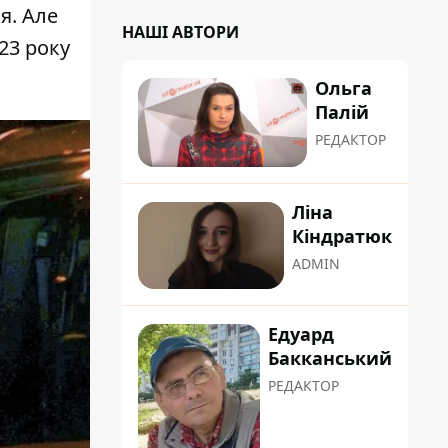
я. Але
НАШІ АВТОРИ
23 року
Ольга
Палій
РЕДАКТОР
Ліна
Кіндратюк
ADMIN
Едуард
Бакканський
РЕДАКТОР