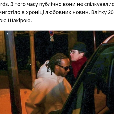
ds. З того часу публічно вони не спілкувалис
 миготіло в хроніці любовних новин. Влітку 20
ною
Шакірою
.