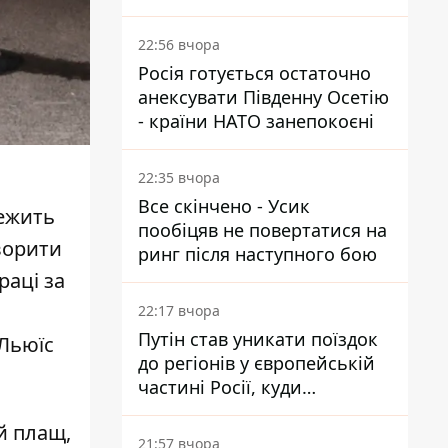
суд
22:56 вчора
Росія готується остаточно
анексувати Південну Осетію
- країни НАТО занепокоєні
22:35 вчора
Все скінчено - Усик
тежить
пообіцяв не повертатися на
ворити
ринг після наступного бою
раці за
в
22:17 вчора
Путін став уникати поїздок
 Льюїс
до регіонів у європейській
частині Росії, куди
регулярно долітають дрони
й плащ,
21:57 вчора