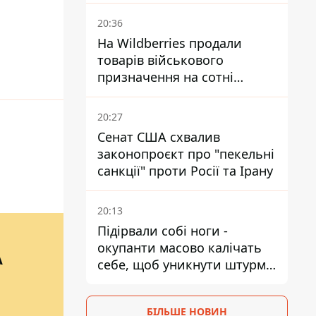
обійтися
20:36
На Wildberries продали
товарів військового
призначення на сотні
мільйонів, але удари ЗСУ
змінили ситуацію
20:27
Сенат США схвалив
законопроєкт про "пекельні
санкції" проти Росії та Ірану
20:13
Підірвали собі ноги -
окупанти масово калічать
А
себе, щоб уникнути штурмів
- ГУР
БІЛЬШЕ НОВИН