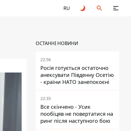
RU
ОСТАННІ НОВИНИ
22:56
Росія готується остаточно
анексувати Південну Осетію
- країни НАТО занепокоєні
22:35
Все скінчено - Усик
пообіцяв не повертатися на
ринг після наступного бою