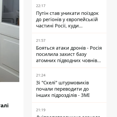
22:17
Путін став уникати поїздок
до регіонів у європейській
частині Росії, куди
регулярно долітають дрони
21:57
Бояться атаки дронів - Росія
посилила захист базу
атомних підводних човнів
за 7400 км від України
21:24
Зі "Скелі" штурмовиків
почали переводити до
інших підрозділів - ЗМІ
алі
21:19