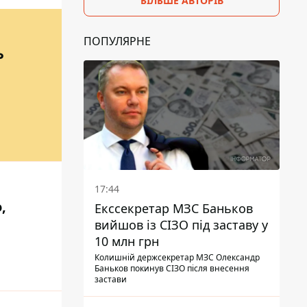
БІЛЬШЕ АВТОРІВ
ПОПУЛЯРНЕ
Ь
17:44
,
Екссекретар МЗС Баньков
вийшов із СІЗО під заставу у
10 млн грн
Колишній держсекретар МЗС Олександр
Баньков покинув СІЗО після внесення
застави