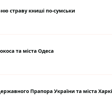
вню страву книші по-сумськи
кокоса та міста Одеса
 Державного Прапора України та міста Харк