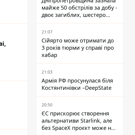
Дніпропетровщина зазнала
майже 50 обстрілів за добу -
двоє загиблих, шестеро
постраждалих
21:07
Сійярто може отримати до
і,
3 років тюрми у справі про
хабар
21:03
Армія РФ просунулася біля
Костянтинівки –DeepState
20:50
ЄС прискорює створення
альтернативи Starlink, але
без SpaceX проєкт може не