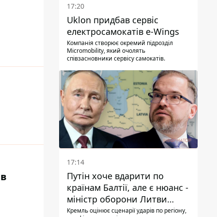
17:20
Uklon придбав сервіс
електросамокатів e-Wings
Компанія створює окремий підрозділ
Micromobility, який очолять
співзасновники сервісу самокатів.
17:14
ів
Путін хоче вдарити по
країнам Балтії, але є нюанс -
міністр оборони Литви
зробив заяву
Кремль оцінює сценарії ударів по регіону,