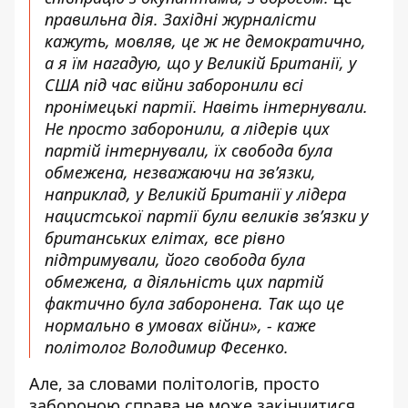
правильна дія. Західні журналісти
кажуть, мовляв, це ж не демократично,
а я їм нагадую, що у Великій Британії, у
США під час війни заборонили всі
пронімецькі партії. Навіть інтернували.
Не просто заборонили, а лідерів цих
партій інтернували, їх свобода була
обмежена, незважаючи на зв’язки,
наприклад, у Великій Британії у лідера
нацистської партії були великів зв’язки у
британських елітах, все рівно
підтримували, його свобода була
обмежена, а діяльність цих партій
фактично була заборонена. Так що це
нормально в умовах війни», - каже
політолог Володимир Фесенко.
Але, за словами політологів, просто
забороною справа не може закінчитися.