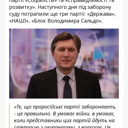
партії «Соціалісти» та «Справедливості та
розвитку». Наступного дня під заборону
суду потрапили ще три партії: «Держава»,
«НАШІ», «Блок Володимира Сальдо».
«Те, що проросійські партії забороняють,
- це правильно. В умовах війни, в умовах,
коли представники цих партій йдуть на
співпрацю з окупантами, з ворогом. Це