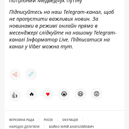
потрібний Медведчук путіну
Підписуйтесь на наш
Telegram-канал
, щоб
не пропустити важливих новин. За
новинами в режимі онлайн прямо в
месенджері слідкуйте на нашому Telegram-
каналі
Інформатор Live
. Підписатися на
канал у Viber можна
тут
.
♥
🔥
😭
😆
😡
👍
ВЕРХОВНА РАДА
РОСІЯ
ОКУПАЦІЯ
НАРОДНІ ДЕПУТАТИ
БОЙКО ЮРІЙ АНАТОЛІЙОВИЧ