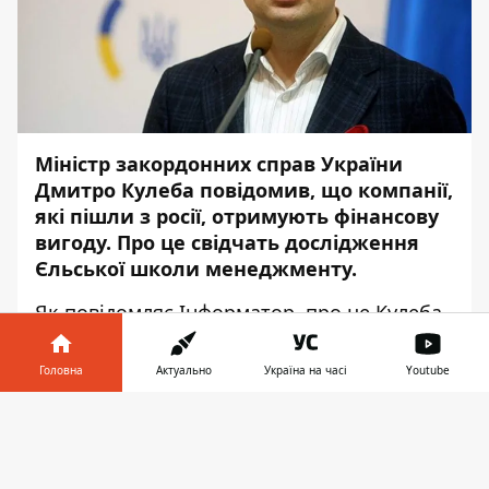
Міністр закордонних справ України
Дмитро Кулеба повідомив, що компанії,
які пішли з росії, отримують фінансову
вигоду. Про це свідчать дослідження
Єльської школи менеджменту.
Як повідомляє
Інформатор
, про це Кулеба
написав у
Twitter
.
Головна
Актуально
Україна на часі
Youtube
"Іти з Росії не тільки морально
правильно, але й вигідно для бізнесу.
Інформатор у
Завантажити
@YaleSOM дослідження доводить, що
телефоні
👉
компанії, що йдуть з Росії, щедро
винагороджуються ринком, а ті, що