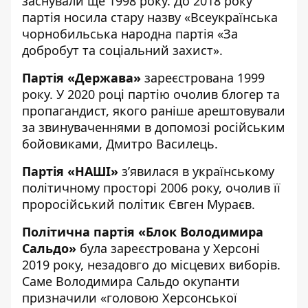
заснували ще 1998 року. До 2018 року
партія носила стару назву «Всеукраїнська
чорнобильська народна партія «За
добробут та соціальний захист».
Партія «Держава»
зареєстрована 1999
року. У 2020 році партію очолив блогер та
пропагандист, якого раніше арештовували
за звинуваченнями в допомозі російським
бойовиками, Дмитро Василець.
Партія «НАШІ»
з’явилася в українському
політичному просторі 2006 року, очолив її
проросійський політик Євген Мураєв.
Політична партія «Блок Володимира
Сальдо»
була зареєстрована у Херсоні
2019 року, незадовго до місцевих виборів.
Саме Володимира Сальдо окупанти
призначили «головою Херсонської