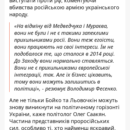
виступати проти рф, коментуючи
вбивства російською армією українського
народу.
«На відміну від Медведчука і Мураєва,
вони не були і не є такими запеклими
прихильниками росії. Вони теж егоїсти,
вони працюють на свої інтереси. Їм не
подобалося те, що сталося в 2014 році.
До Заходу вони нормально ставляться.
Вони не є прихильниками європейської
інтеграції, так. Але їх бізнес цікавить,
тому вони можуть залишитись в
політиці», - резюмує Володимир Фесенко.
Але не тільки Бойко та Льовочкін
можуть
знову виникнути на політичному горізонті
України
, каже політолог Олег Саакян.
Частина представників проросійських
сил, особливо ті, хто найменш яскравий,