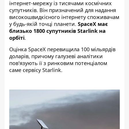
інтернет-мережу із тисячами космічних
супутників. Він призначений для надання
високошвидкісного інтернету споживачам
у будь-якій точці планети.
SpaceX має
близько 1800 супутників Starlink на
орбіті
.
Оцінка SpaceX перевищила 100 мільярдів
доларів, причому галузеві аналітики
пов'язують її з ринковим потенціалом
саме сервісу Starlink.