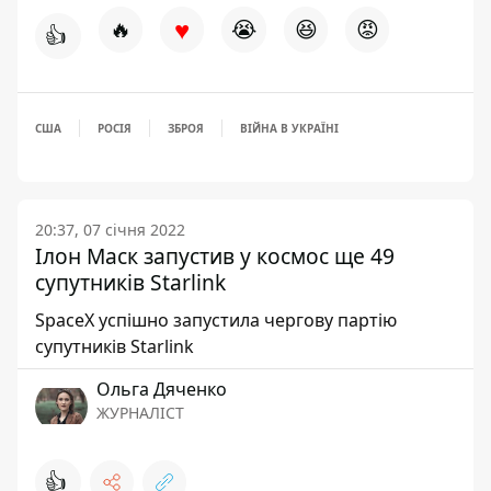
♥
🔥
😭
😆
😡
👍
США
РОСІЯ
ЗБРОЯ
ВІЙНА В УКРАЇНІ
20:37, 07 січня 2022
Ілон Маск запустив у космос ще 49
супутників Starlink
SpaceX успішно запустила чергову партію
супутників Starlink
Ольга Дяченко
ЖУРНАЛІСТ
👍