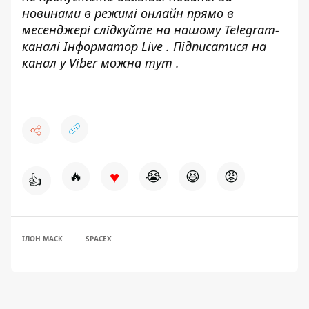
новинами в режимі онлайн прямо в
месенджері слідкуйте на нашому Telegram-
каналі
Інформатор Live
. Підписатися на
канал у Viber можна
тут
.
♥
🔥
😭
😆
😡
👍
ІЛОН МАСК
SPACEX