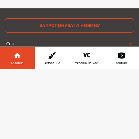
ЗАПРОПОНУВАТИ НОВИНУ
Світ
Україна
Головна
Актуально
Україна на часі
Youtube
Київ
Інформатор у
Завантажити
Регіони
телефоні
👉
Гроші
Шоу-біз
Життя
Про нас