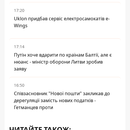
17:20
Uklon придбав сервіс електросамокатів e-
Wings
17:14
Путін хоче вдарити по країнам Балтії, але є
нюанс - міністр оборони Литви зробив
заяву
16:50
Співзасновник "Нової пошти" закликав до
дерегуляції замість нових податків -
Гетманцев проти
ЧИТАЙТЕ ТАКОЖ: