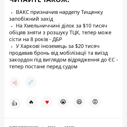
ВАКС призначив нардепу Тищенку
запобіжний захід
На Хмельниччині ділок за $10 тисяч
обіцяв зняти з розшуку ТЦК, тепер може
сісти на 8 років - ДБР
У Харкові іноземець за $20 тисяч
продавав бронь від мобілізації та виїзд
закордон під виглядом відрядження до ЄС -
тепер постане перед судом
♥
🔥
😭
😆
😡
👍