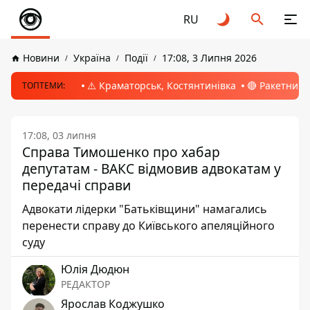
RU
Новини
Україна
Події
17:08, 3 Липня 2026
⚠️ Краматорськ, Костянтинівка
🔴 Ракетний 
ТОПТЕМИ:
17:08, 03 липня
Справа Тимошенко про хабар
депутатам - ВАКС відмовив адвокатам у
передачі справи
Адвокати лідерки "Батьківщини" намагались
перенести справу до Київського апеляційного
суду
Юлія Дюдюн
РЕДАКТОР
Ярослав Коджушко