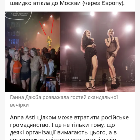
швидко втікла до Москви (через Європу).
Ганна Дзюба розважала гостей скандальної
вечірки
Anna Asti цілком може втратити російське
громадянство. І це не тільки тому, що
деякі організації вимагають цього, а в
соцмережах співачку вже тисячі разів