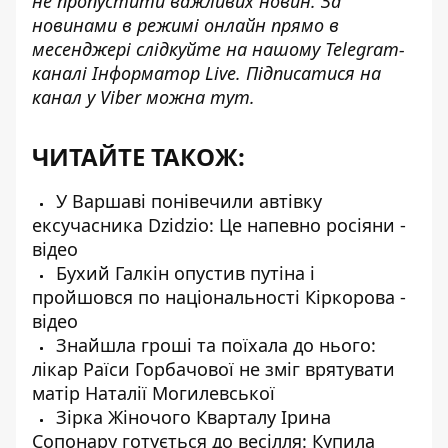
не пропустити важливих новин. За
новинами в режимі онлайн прямо в
месенджері слідкуйте на нашому Telegram-
каналі
Інформатор Live
. Підписатися на
канал у Viber можна
тут
.
ЧИТАЙТЕ ТАКОЖ:
У Варшаві понівечили автівку
ексучасника Dzidzio: Це напевно росіяни -
відео
Бухий Галкін опустив путіна і
пройшовся по національності Кіркорова -
відео
Знайшла гроші та поїхала до нього:
лікар Раїси Горбачової не зміг врятувати
матір Наталії Могилевської
Зірка Жіночого Кварталу Ірина
Сопонару готується до весілля: Купила