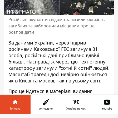
Російські окупанти свідомо занизили кількість
загиблих та заборонили місцевим про це
розповідати
За даними України, через підрив
росіянами Каховської ГЕС загинула 31
особа, російські дані приблизно вдвічі
більші. Насправді ж через цю техногенну
катастрофу
загинули "сотні й сотні"
людей.
Масштаб трагедії досі невірно оцінюється
як в Києві та москві, так і в усьому світі.
Про це йдеться в матеріалі видання
Associated Press. Зазначається, що
окупанти навмисно приховують
реальний
Головна
Актуально
Україна на часі
Youtube
стан речей.