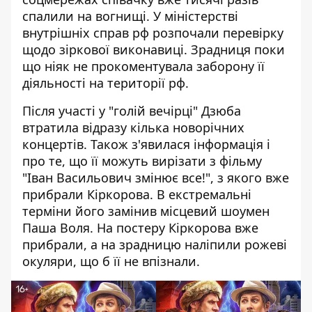
спалили на вогнищі. У міністерстві
внутрішніх справ рф розпочали перевірку
щодо зіркової виконавиці. Зрадниця поки
що ніяк не прокоментувала заборону її
діяльності на території рф.
Після участі у "голій вечірці" Дзюба
втратила відразу кілька новорічних
концертів. Також з'явилася інформація і
про те, що її можуть вирізати з фільму
"Іван Васильович змінює все!", з якого вже
прибрали Кіркорова. В екстремальні
терміни його замінив місцевий шоумен
Паша Воля. На постеру Кіркорова вже
прибрали, а на зрадницю наліпили рожеві
окуляри, що б її не впізнали.