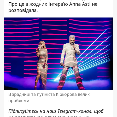
Про це в жодних інтерв’ю Anna Asti не
розповідала.
В зрадниці та путініста Кіркорова великі
проблеми
Підписуйтесь на наш
Telegram-канал
, щоб