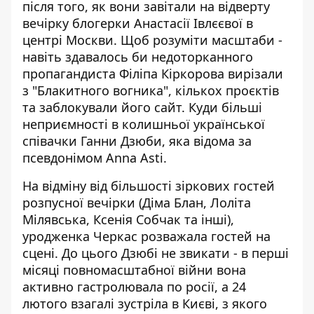
після того, як вони завітали на відверту
вечірку блогерки Анастасії Івлєєвої
в
центрі Москви. Щоб розуміти масштаби -
навіть здавалось би недоторканного
пропагандиста
Філіпа Кіркорова
вирізали
з "Блакитного вогника", кількох проєктів
та заблокували його сайт. Куди більші
неприємності в колишньої української
співачки Ганни Дзюби, яка відома за
псевдонімом Anna Asti.
На відміну від більшості зіркових гостей
розпусної вечірки (Діма Блан, Лоліта
Мілявська, Ксенія Собчак та інші),
уродженка Черкас розважала гостей на
сцені. До цього
Дзюбі не звикати
- в перші
місяці повномасштабної війни вона
активно гастролювала по росії, а 24
лютого взагалі зустріла в Києві, з якого