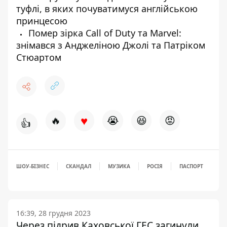
туфлі, в яких почуватимуся англійською
принцесою
Помер зірка Call of Duty та Marvel:
знімався з Анджеліною Джолі та Патріком
Стюартом
♥
🔥
😭
😆
😡
👍
ШОУ-БІЗНЕС
СКАНДАЛ
МУЗИКА
РОСІЯ
ПАСПОРТ
16:39, 28 грудня 2023
Через підрив Каховської ГЕС загинули