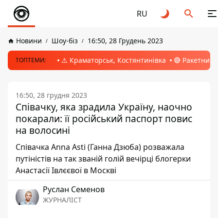
RU
Новини
Шоу-біз
16:50, 28 Грудень 2023
⚠️ Краматорськ, Костянтинівка
🔴 Ракетний 
ТОПТЕМИ:
16:50, 28 грудня 2023
Співачку, яка зрадила Україну, наочно
покарали: її російський паспорт повис
на волосині
Співачка Anna Asti (Ганна Дзюба) розважала
путіністів на так званій голій вечірці блогерки
Анастасії Івлєєвої в Москві
Руслан Семенов
ЖУРНАЛІСТ