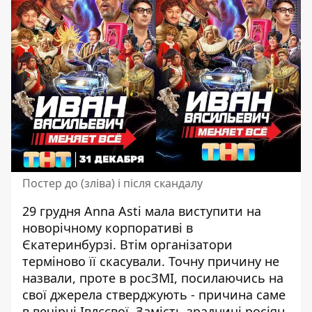
Постер до (зліва) і після скандалу
29 грудня Anna Asti мала виступити на
новорічному корпоративі в
Єкатеринбурзі. Втім організатори
терміново її скасували. Точну причину не
назвали, проте в росЗМІ, посилаючись на
свої джерела стверджують - причина саме
в вечірці Івлєєвої. Замість зрадниці росіян