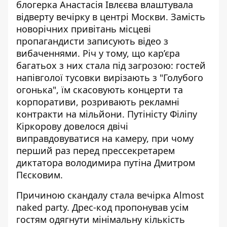
блогерка Анастасія Івлєєва влаштувала
відверту вечірку
в центрі Москви. Замість
новорічних привітань місцеві
пропагандисти записують відео з
вибаченнями. Річ у тому, що кар’єра
багатьох з них стала під загрозою: гостей
напівголої тусовки вирізають з "Голубого
огонька", їм скасовують концерти та
корпоративи, розривають рекламні
контракти на мільйони. Путіністу
Філіпу
Кіркорову
довелося двічі
виправдовуватися на камеру, при чому
перший раз перед прессекретарем
диктатора володимира путіна Дмитром
Пєсковим.
Причиною скандалу стала вечірка Almost
naked party. Дрес-код пропонував усім
гостям одягнути мінімальну кількість