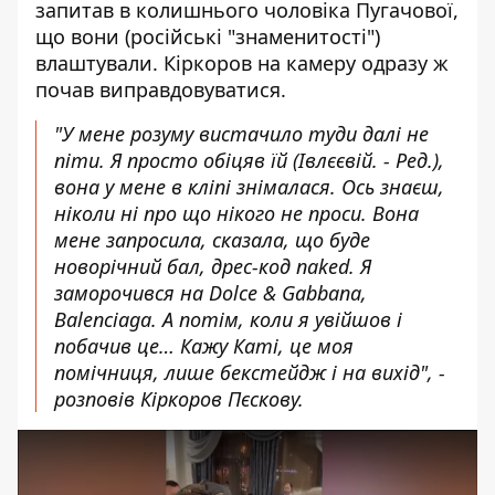
запитав в колишнього чоловіка Пугачової,
що вони (російські "знаменитості")
влаштували. Кіркоров на камеру одразу ж
почав виправдовуватися.
"У мене розуму вистачило туди далі не
піти. Я просто обіцяв їй (Івлєєвій. - Ред.),
вона у мене в кліпі знімалася. Ось знаєш,
ніколи ні про що нікого не проси. Вона
мене запросила, сказала, що буде
новорічний бал, дрес-код naked. Я
заморочився на Dolce & Gabbana,
Balenciaga. А потім, коли я увійшов і
побачив це… Кажу Каті, це моя
помічниця, лише бекстейдж і на вихід", -
розповів Кіркоров Пєскову.