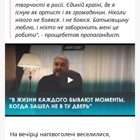
творчості в росії. Єдиній країні, де я
існую як артист і як громадянин. Ніколи
нікого не боявся. і не боюся. Батьківщину
люблю, і ніхто не заборонить мені це
робити", - прощебетав пропагандист.
Play
На вечірці напівоголені веселилися,