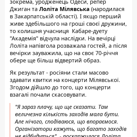
зокрема, уродженець Одеси, репер
Джиган та
Лоліта Мілявська
(народилася
в Закарпатській області). І якщо перший
живе здебільшого на гроші своєї дружини,
то колишня учасниця Кабаре-дуету
"Академія" відчула наслідки. На вечірці
Лоліта напівгола розважала гостей, а після
вечірки зауважила, що на своє 70-річчя
обере ще більш відвертий образ.
Як результат - росіяни стали масово
здавати квитки на концерти Мілявської.
Згодом дійшло до того, що концерти
взагалі почали скасовувати.
"Я зараз плачу, що ще сказати. Там
величезна кількість заходів мала бути.
Але нічого, сподіваюся, що впораємося.
Організатори кажуть, що багато заходів
не відбудуться", - поскаржилася Лоліта.