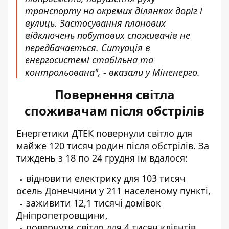
транспорту на окремих ділянках доріг і
вулиць. Застосування планових
відключень побутових споживачів не
передбачається. Ситуація в
енергосистемі стабільна та
контрольована", - вказали у Міненерго.
Повернення світла
споживачам після обстрілів
Енергетики
ДТЕК повернули світло
для
майже 120 тисяч родин після обстрілів. За
тиждень з 18 по 24 грудня їм вдалося:
відновити електрику
для 103 тисяч
осель Донеччини у 211 населеному пункті,
заживити 12,1 тисячі домівок
Дніпропетровщини,
повернути світло
для 4 тисяч клієнтів