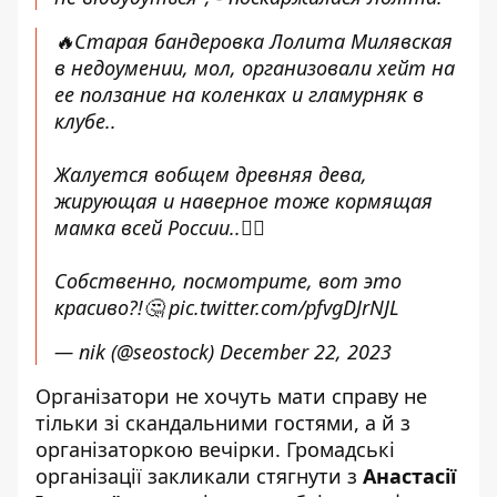
🔥Старая бандеровка Лолита Милявская
в недоумении, мол, организовали хейт на
ее ползание на коленках и гламурняк в
клубе..
Жалуется вобщем древняя дева,
жирующая и наверное тоже кормящая
мамка всей России..🤦‍♂️
Собственно, посмотрите, вот это
красиво?!🤔
pic.twitter.com/pfvgDJrNJL
— nik (@seostock)
December 22, 2023
Організатори не хочуть мати справу не
тільки зі скандальними гостями, а й з
організаторкою вечірки. Громадські
організації закликали стягнути з
Анастасії