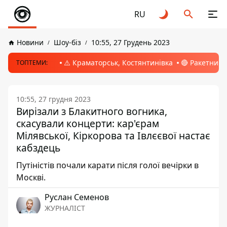
RU
Новини
Шоу-біз
10:55, 27 Грудень 2023
⚠️ Краматорськ, Костянтинівка
🔴 Ракетний 
ТОПТЕМИ:
10:55, 27 грудня 2023
Вирізали з Блакитного вогника,
скасували концерти: кар'єрам
Мілявської, Кіркорова та Івлєєвої настає
кабздець
Путіністів почали карати після голої вечірки в
Москві.
Руслан Семенов
ЖУРНАЛІСТ