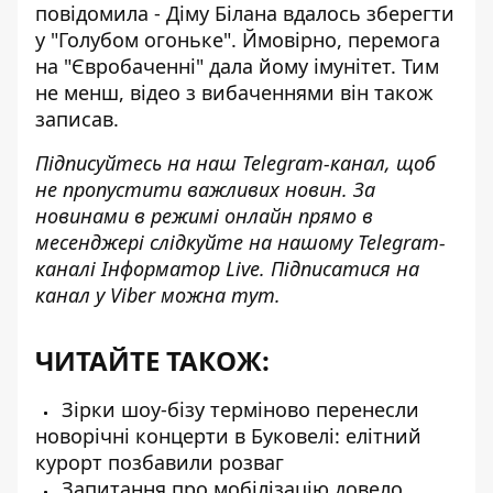
повідомила - Діму Білана вдалось зберегти
у "Голубом огоньке". Ймовірно, перемога
на "Євробаченні" дала йому імунітет. Тим
не менш, відео з вибаченнями він також
записав.
Підписуйтесь на наш
Telegram-канал
, щоб
не пропустити важливих новин. За
новинами в режимі онлайн прямо в
месенджері слідкуйте на нашому Telegram-
каналі
Інформатор Live
. Підписатися на
канал у Viber можна
тут
.
ЧИТАЙТЕ ТАКОЖ:
Зірки шоу-бізу терміново перенесли
новорічні концерти в Буковелі: елітний
курорт позбавили розваг
Запитання про мобілізацію довело