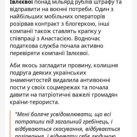
Івлєєвої
понад мільярд рублів штрафу та
відправити на воєнні потреби. Один з
найбільших мобільних операторів
розірвав контракт з блогеркою, інші
компанії також ставлять крапку у
співпраці з Анастасією. Водночас
податкова служба почала активно
перевіряти компанії Івлєєвої.
Аби якось загладити провину, колишня
подруга деяких українських
знаменитостей видалила антивоєнні
пости у своїх соцмережах та почала
давити на патріотичні важелі громадян
країни-терориста.
"Мені боляче усвідомлювати, що всі
потрапили під загальний гребінець, і
відбуваються скасування, відбувається
розірвання, і відчувати себе людиною,