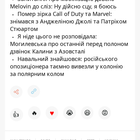
Melovin до сліз: Ну дійсно сцу, я боюсь
Помер зірка Call of Duty та Marvel:
знімався з Анджеліною Джолі та Патріком
Стюартом
Я ніде цього не розповідала:
Могилевська про останній перед полоном
дзвінок Калини з Азовсталі
Навальний знайшовся: російського
опозиціонера таємно вивезли у колонію
за полярним колом
♥
🔥
😭
😆
😡
👍