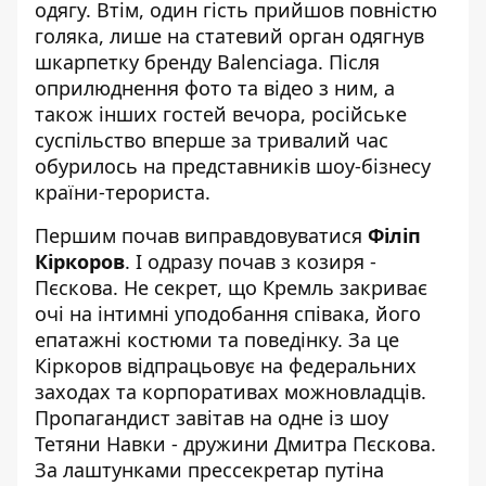
одягу. Втім, один гість прийшов повністю
голяка, лише на статевий орган одягнув
шкарпетку бренду
Balenciaga
. Після
оприлюднення фото та відео з ним, а
також інших гостей вечора, російське
суспільство вперше за тривалий час
обурилось на представників шоу-бізнесу
країни-терориста.
Першим почав виправдовуватися
Філіп
Кіркоров
. І одразу почав з козиря -
Пєскова. Не секрет, що Кремль закриває
очі на інтимні уподобання співака, його
епатажні костюми та поведінку. За це
Кіркоров відпрацьовує на федеральних
заходах та корпоративах можновладців.
Пропагандист завітав на одне із шоу
Тетяни Навки - дружини Дмитра Пєскова.
За лаштунками прессекретар путіна