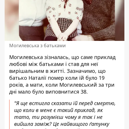
Могилевська з батьками
Могилевська зізналась, що саме приклад
любові між батьками і став для неї
вирішальним в житті. Зазначимо, що
батько Наталії помер коли їй було 19
років, а мати, коли Могилевський за три
дні мало було виповнитися 38.
"Я ще встигла сказати їй перед смертю,
що коли в мене є такий приклад, як
тато, ти розумієш чому я так і не
вийшла заміж? Це найвищого ґатунку