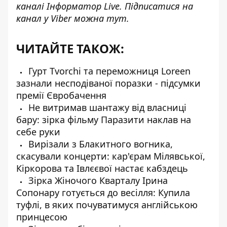
каналі
Інформатор Live
. Підписатися на
канал у Viber можна
тут
.
ЧИТАЙТЕ ТАКОЖ:
Гурт Tvorchi та переможниця Loreen
зазнали несподіваної поразки - підсумки
премії Євробачення
Не витримав шантажу від власниці
бару: зірка фільму Паразити наклав на
себе руки
Вирізали з Блакитного вогника,
скасували концерти: кар'єрам Мілявської,
Кіркорова та Івлєєвої настає кабздець
Зірка Жіночого Кварталу Ірина
Сопонару готується до весілля: Купила
туфлі, в яких почуватимуся англійською
принцесою