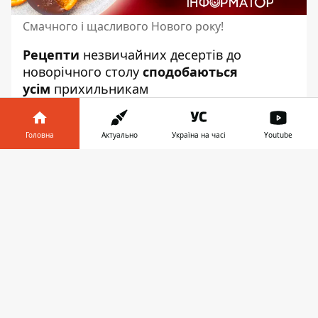
Смачного і щасливого Нового року!
Рецепти
незвичайних десертів до
новорічного столу
сподобаються
усім
прихильникам
солоденького!
Готувати їх просто
. А щоб
смакувало ще більше,
Інформатор вже
Головна
Актуально
Україна на часі
Youtube
традиційно має для вас смачні поради.
Інформатор у
Завантажити
телефоні
👉
Порадуйте близьких солодкими цукерками та
ванільно-карамельними й шоколадними
десертами, приготовленими власноруч! Тепло
свята - це наша любов :)