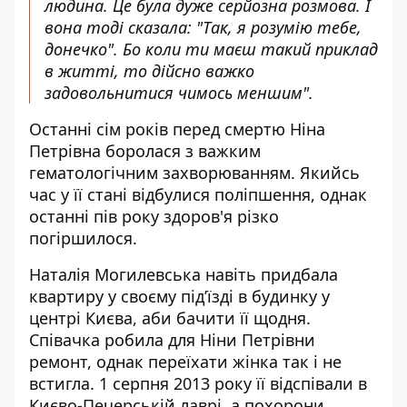
людина. Це була дуже серйозна розмова. І
вона тоді сказала: "Так, я розумію тебе,
донечко". Бо коли ти маєш такий приклад
в житті, то дійсно важко
задовольнитися чимось меншим".
Останні сім років перед смертю Ніна
Петрівна боролася з важким
гематологічним захворюванням. Якийсь
час у її стані відбулися поліпшення, однак
останні пів року здоров'я різко
погіршилося.
Наталія Могилевська навіть придбала
квартиру у своєму під’їзді в будинку у
центрі Києва, аби бачити її щодня.
Співачка робила для Ніни Петрівни
ремонт, однак переїхати жінка так і не
встигла. 1 серпня 2013 року її відспівали в
Києво-Печерській лаврі, а похорони