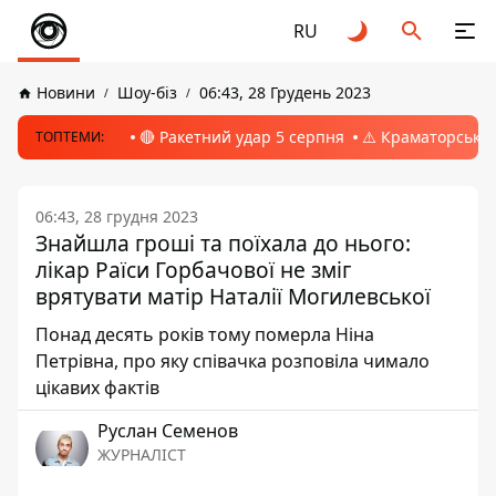
RU
Новини
Шоу-біз
06:43, 28 Грудень 2023
🔴 Ракетний удар 5 серпня
⚠️ Краматорськ, 
ТОПТЕМИ:
06:43, 28 грудня 2023
Знайшла гроші та поїхала до нього:
лікар Раїси Горбачової не зміг
врятувати матір Наталії Могилевської
Понад десять років тому померла Ніна
Петрівна, про яку співачка розповіла чимало
цікавих фактів
Руслан Семенов
ЖУРНАЛІСТ