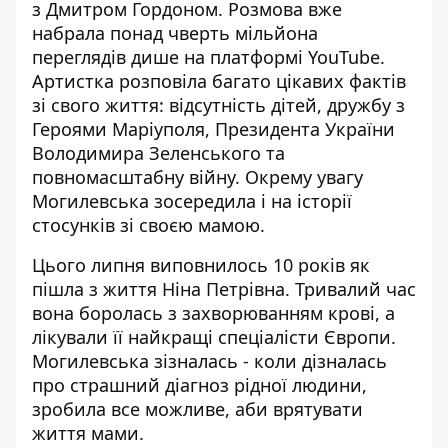
з Дмитром Гордоном. Розмова вже
набрала понад чверть мільйона
переглядів дише на платформі YouTube.
Артистка розповіла багато цікавих фактів
зі свого життя: відсутність дітей, дружбу з
Героями Маріуполя, Президента України
Володимира Зеленського
та
повномасштабну війну. Окрему увагу
Могилевська зосередила і на історії
стосунків зі своєю мамою.
Цього липня виповнилось 10 років як
пішла з життя Ніна Петрівна. Тривалий час
вона боролась з
захворюванням крові
, а
лікували її найкращі спеціалісти Європи.
Могилевська зізналась - коли дізналась
про страшний діагноз рідної людини,
зробила все можливе, аби врятувати
життя мами.