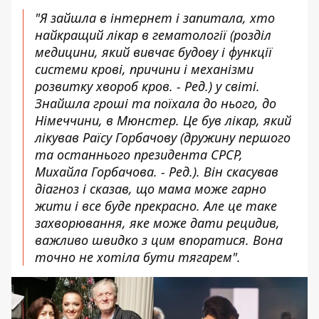
"Я зайшла в інтернет і запитала, хто
найкращий лікар в гематології (розділ
медицини, який вивчає будову і функції
системи крові, причини і механізми
розвитку хвороб кров. - Ред.) у світі.
Знайшла гроші та поїхала до нього, до
Німеччини, в Мюнстер. Це був лікар, який
лікував Раїсу Горбачову (дружину першого
та останнього президента СРСР,
Михайла Горбачова. - Ред.). Він скасував
діагноз і сказав, що мама може гарно
жити і все буде прекрасно. Але це таке
захворювання, яке може дати рецидив,
важливо швидко з цим впоратися. Вона
точно не хотіла бути тягарем".