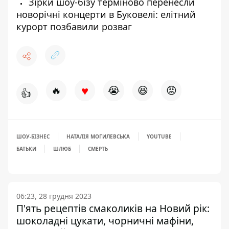
Зірки шоу-бізу терміново перенесли
новорічні концерти в Буковелі: елітний
курорт позбавили розваг
♥
🔥
😭
😆
😡
👍
ШОУ-БІЗНЕС
НАТАЛІЯ МОГИЛЕВСЬКА
YOUTUBE
БАТЬКИ
ШЛЮБ
СМЕРТЬ
06:23, 28 грудня 2023
П'ять рецептів смаколиків на Новий рік:
шоколадні цукати, чорничні мафіни,