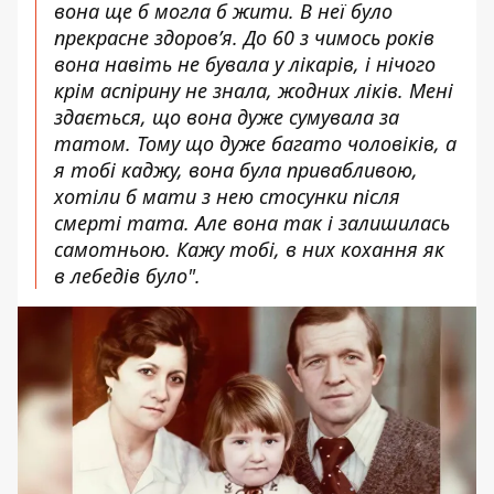
вона ще б могла б жити. В неї було
прекрасне здоров’я. До 60 з чимось років
вона навіть не бувала у лікарів, і нічого
крім аспірину не знала, жодних ліків. Мені
здається, що вона дуже сумувала за
татом. Тому що дуже багато чоловіків, а
я тобі каджу, вона була привабливою,
хотіли б мати з нею стосунки після
смерті тата. Але вона так і залишилась
самотньою. Кажу тобі, в них кохання як
в лебедів було".