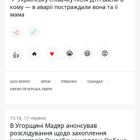
кому — в аварії постраждали вона та її
мама
♥
🔥
😭
😆
😡
👍
ШОУ-БІЗНЕС
ЗІРКИ
СПІВАЧКА
СКАНДАЛ
КИЄВО-ПЕЧЕРСЬКА ЛАВРА
15:18, 17 червня
В Угорщині Мадяр анонсував
розслідування щодо захоплення