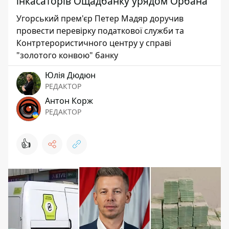
інкасаторів Ощадбанку урядом Орбана
Угорський прем'єр Петер Мадяр доручив
провести перевірку податкової служби та
Контртерористичного центру у справі
"золотого конвою" банку
Юлія Дюдюн
РЕДАКТОР
Антон Корж
РЕДАКТОР
👍