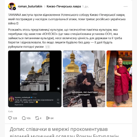
Допис співачки в мережі прокоментував
відомий музичний оглядач Роман Бутурлакін.