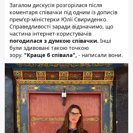
Загалом дискусія розгорілася після
коментаря співачки під одним із дописів
прем'єр-міністерки
Юлії Свириденко
.
Справедливості заради відзначимо, що
частина інтернет-користувачів
погодилася з думкою співачки.
Інші
були здивовані такою точкою
зору.
"Краще б співала",
- написали вони.