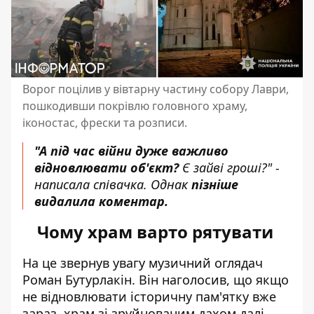
Ворог поцілив у вівтарну частину собору Лаври,
пошкодивши покрівлю головного храму,
іконостас, фрески та розписи.
"А під час війни дуже важливо
відновлювати об'єкт?
Є зайві гроші?" -
написала співачка. Однак
пізніше
видалила коментар.
Чому храм варто рятувати
На це звернув увагу музичний оглядач
Роман Бутурлакін
. Він наголосив, що якщо
не відновлювати історичну пам'ятку вже
зараз, храм зі зруйнованим дахом далі