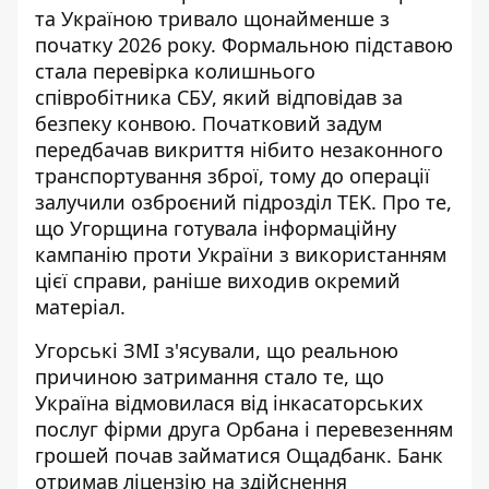
та Україною тривало щонайменше з
початку 2026 року. Формальною підставою
стала перевірка колишнього
співробітника СБУ, який відповідав за
безпеку конвою. Початковий задум
передбачав викриття нібито незаконного
транспортування зброї, тому до операції
залучили озброєний підрозділ TEK. Про те,
що
Угорщина готувала інформаційну
кампанію
проти України з використанням
цієї справи, раніше виходив окремий
матеріал.
Угорські ЗМІ з'ясували, що реальною
причиною затримання стало те, що
Україна відмовилася від інкасаторських
послуг фірми друга Орбана і перевезенням
грошей почав займатися Ощадбанк. Банк
отримав ліцензію на здійснення