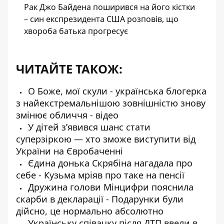
Рак Джо Байдена поширився на його кістки
– син експрезидента США розповів, що
хвороба батька прогресує
ЧИТАЙТЕ ТАКОЖ:
О Боже, мої скули - українська блогерка
з найекстремальнішою зовнішністю знову
змінює обличчя - відео
У дітей з’явився шанс стати
суперзіркою — хто зможе виступити від
України на Євробаченні
Єдина донька Скрябіна нагадала про
себе - Кузьма мріяв про таке на пенсії
Дружина голови Мінцифри пояснила
скарби в декларації - Подарунки були
дійсно, це нормально абсолютно
Українську співачку після ДТП ввели в