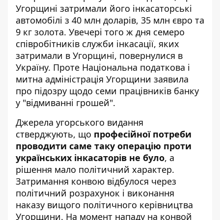
Угорщині затримали його інкасаторські
автомобілі з 40 млн доларів, 35 млн євро та
9 кг золота. Увечері того ж дня семеро
співробітників служби інкасації, яких
затримали в Угорщині, повернулися в
Україну. Проте Національна податкова і
митна адміністрація Угорщини заявила
про підозру щодо семи працівників банку
у "відмиванні грошей".
Джерела угорського видання
стверджують, що
професійної потреби
проводити саме таку операцію проти
українських інкасаторів не було
, а
рішення мало політичний характер.
Затримання конвою відбулося через
політичний розрахунок і виконання
наказу вищого політичного керівництва
Угорщини. На момент нападу на конвой