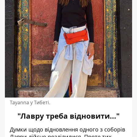
Tayanna у Тибеті.
"Лавру треба відновити..."
Думки щодо відновлення одного з соборів
Лаври дійсно розділилися. Проте тих