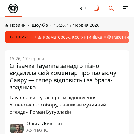
RU
Новини
Шоу-біз
15:26, 17 Червня 2026
⚠️ Краматорськ, Костянтинівка
🔴 Ракетний 
ТОПТЕМИ:
15:26, 17 червня
Співачка Tayanna занадто пізно
видалила свій коментар про палаючу
Лавру — тепер відповість і за брата-
зрадника
Tayanna виступає проти відновлення
Успенського собору, - написав музичний
оглядач Роман Бутурлакін
Ольга Дяченко
ЖУРНАЛІСТ