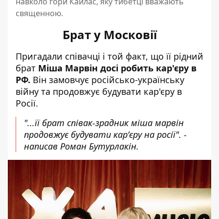
навколо гори Кайлас, яку тибетці вважають
священною.
Брат у Московії
Пригадали співачці і той факт, що її рідний
брат
Міша Марвін досі робить кар'єру в
РФ.
Він замовчує російсько-українську
війну та продовжує будувати кар'єру в
Росії.
"...її брат співак-зрадник міша марвін
продовжує будувати карʼєру на росії". -
написав Роман Бутурлакін.