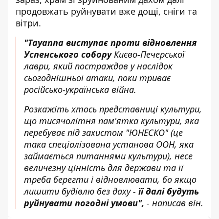
продовжать руйнувати вже дощі, сніги та
вітри.
"Tayanna виступає проти відновлення
Успенського собору
Києво-Печерської
лаври, який постраждав у наслідок
сьогоднішньої атаки, поки триває
російсько-українська війна.
Розкажіть хтось представниці культури,
що тисячолітня пам'ятка культури, яка
перебуває під захистом "ЮНЕСКО" (це
така спеціалізована установа ООН, яка
займається питаннями культури), несе
величезну цінність для держави та її
треба берегти і відновлювати, бо якщо
лишити будівлю без даху -
її далі будуть
руйнувати погодні умови",
- написав він.