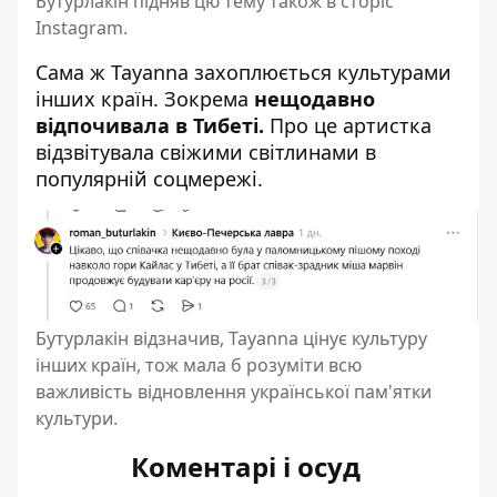
Бутурлакін підняв цю тему також в сторіс
Instagram.
Сама ж Tayanna захоплюється культурами
інших країн. Зокрема
нещодавно
відпочивала в Тибеті.
Про це артистка
відзвітувала свіжими світлинами в
популярній соцмережі.
Бутурлакін відзначив, Tayanna цінує культуру
інших країн, тож мала б розуміти всю
важливість відновлення української пам'ятки
культури.
Коментарі і осуд