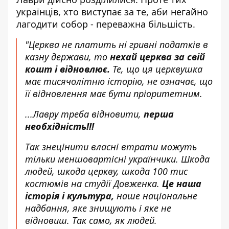
українців, хто виступає за те, аби негайно
лагодити собор - переважна більшість.
"Церква не платить ні гривні податків в
казну держави, то
нехай церква за свій
кошт і відновлює.
Те, що ця церквушка
має тисячолітню історію, не означає, що
її відновлення має бути пріоритетним.
...Лавру треба відновити,
перша
необхідність!!!
Так знецінити власні втрати можуть
тільки меншовартісні українчики. Шкода
людей, шкода церкву, шкода 100 тис
костюмів на студії Довженка.
Це наша
історія і культура,
наше національне
надбання, яке знищують і яке не
відновиш. Так само, як людей.