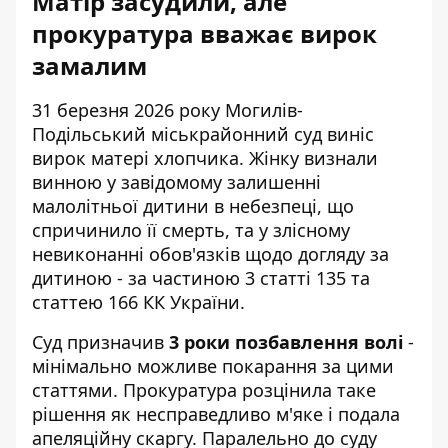
Матір засудили, але
прокуратура вважає вирок
замалим
31 березня 2026 року Могилів-
Подільський міськрайонний суд виніс
вирок матері хлопчика. Жінку визнали
винною у завідомому залишенні
малолітньої дитини в небезпеці, що
спричинило її смерть, та у злісному
невиконанні обов'язків щодо догляду за
дитиною - за частиною 3 статті 135 та
статтею 166 КК України.
Суд призначив
3 роки позбавлення волі
-
мінімально можливе покарання за цими
статтями. Прокуратура розцінила таке
рішення як несправедливо м'яке і подала
апеляційну скаргу. Паралельно до суду