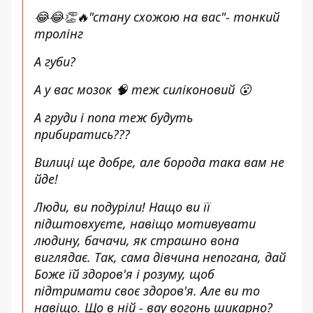
😂😂👏🔥"стану схожою на вас"- тонкий
тролінг
А губи?
А у вас мозок 🧠 теж силіконовий 😮
А груди і попа теж будуть
прибиратись???
Вилиці ще добре, але борода така вам не
йде!
Люди, ви подуріли! Нащо ви її
підштовхуєте, навіщо мотивувати
людину, бачачи, як страшно вона
виглядає. Так, сама дівчина непогана, дай
Боже їй здоров'я і розуму, щоб
підтримати своє здоров'я. Але ви то
навіщо. Що в ній - вау вогонь шикарно?