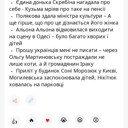
Єдина донька Скрябіна нагадала про
себе - Кузьма мріяв про таке на пенсії
Полякова здала міністра культури – А
ще гірше, що про це дізнається його жінка
Альона Альона відмовилася виходити
на сцену в Одесі – було багато хворих і
дітей
Прошу українців мені не писати – через
Ольгу Мартиновську постраждали не
лише коти, а й громадянин Іраку
Приліт у будинок Соні Морозюк у Києві,
Могилевська заспокоювала дітей, Нікітюк
ховалась на парковці
♥
🔥
😭
😆
😡
👍