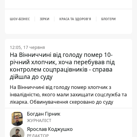
ШОУ-БІЗНЕС
ЗІРКИ
КРАСА ТА ЗДОРОВ'Я
БЛОГЕРИ
12:05, 17 червня
На Вінниччині від голоду помер 10-
річний хлопчик, хоча перебував під
контролем соцпрацівників - справа
дійшла до суду
На Вінниччині від голоду помер хлопчик з
інвалідністю, якого мали захищати соцслужба та
лікарка. Обвинувачення скеровано до суду
Богдан Гірник
ЖУРНАЛІСТ
Ярослав Коджушко
РЕДАКТОР