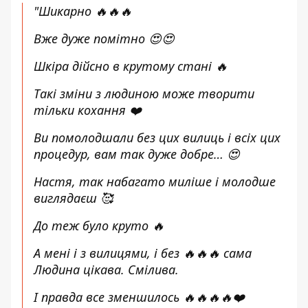
"Шикарно 🔥🔥🔥
Вже дуже помітно 😍😍
Шкіра дійсно в крутому стані 🔥
Такі зміни з людиною може творити
тільки кохання ❤️
Ви помолодшали без цих вилиць і всіх цих
процедур, вам так дуже добре… 😍
Настя, так набагато миліше і молодше
виглядаєш 🥰
До теж було круто 🔥
А мені і з вилицями, і без 🔥🔥🔥 сама
Людина цікава. Смілива.
І правда все зменшилось 🔥🔥🔥🔥❤️