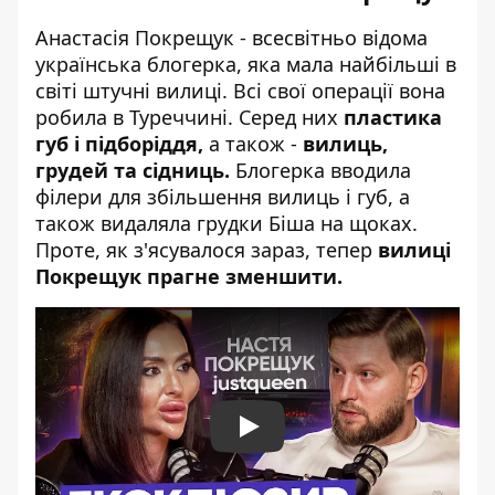
Анастасія Покрещук - всесвітньо відома
українська блогерка, яка мала найбільші в
світі штучні вилиці. Всі свої операції вона
робила в Туреччині. Серед них
пластика
губ і підборіддя,
а також -
вилиць,
грудей та сідниць.
Блогерка вводила
філери для збільшення вилиць і губ, а
також видаляла грудки Біша на щоках.
Проте, як з'ясувалося зараз, тепер
вилиці
Покрещук прагне зменшити.
Play