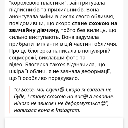
"королевою пластики", заінтригувала
підписників та прихильників. Вона
анонсувала зміни в рисах свого обличчя,
повідомивши, що скоро
стане схожою на
звичайну дівчину,
тобто без вилиць, що
сильно виступають. Вона задумала
прибрати імпланти в цій частині обличчя.
Про це блогерка написала в популярній
соцмережі, виклавши фото та
відео. Блогерка також відзначила, що
шкіра її обличчя не зазнала деформації,
що її особливо порадувало.
"О Боже, мої скули😅 Скоро їх взагалі не
буде, і стану схожою на вас🤣 А головне-
нічого не звисає і не деформується😊", -
написала вона в Instagram.