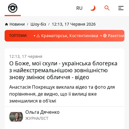
RU
Новини
Шоу-біз
12:13, 17 Червня 2026
⚠️ Краматорськ, Костянтинівка
🔴 Ракетний 
ТОПТЕМИ:
12:13, 17 червня
О Боже, мої скули - українська блогерка
з найекстремальнішою зовнішністю
знову змінює обличчя - відео
Анастасія Покрещук виклала відео та фото для
порівняння, де видно, що її вилиці вже
зменшилися в об'ємі
Ольга Дяченко
ЖУРНАЛІСТ