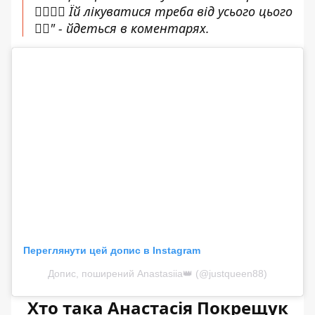
🤦‍♀️🤦‍♀️ Їй лікуватися треба від усього цього
🤦‍♀️" - йдеться в коментарях.
Переглянути цей допис в Instagram
Допис, поширений Anastasiia👑 (@justqueen88)
Хто така Анастасія Покрещук