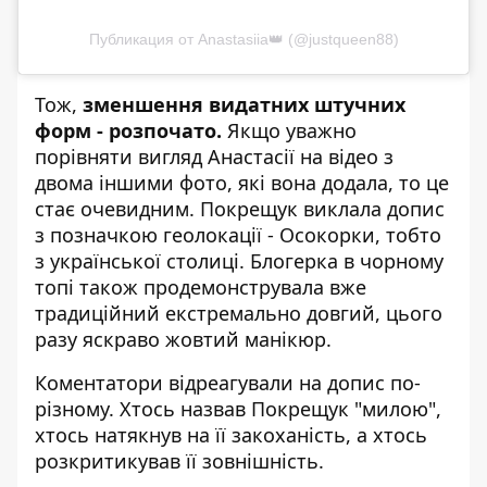
Публикация от Anastasiia👑 (@justqueen88)
Тож,
зменшення видатних штучних
форм - розпочато.
Якщо уважно
порівняти вигляд Анастасії на відео з
двома іншими фото, які вона додала, то це
стає очевидним. Покрещук виклала допис
з позначкою геолокації - Осокорки, тобто
з української столиці. Блогерка в чорному
топі також продемонструвала вже
традиційний екстремально довгий, цього
разу яскраво жовтий манікюр.
Коментатори відреагували на допис по-
різному. Хтось назвав Покрещук "милою",
хтось натякнув на її закоханість, а хтось
розкритикував її зовнішність.