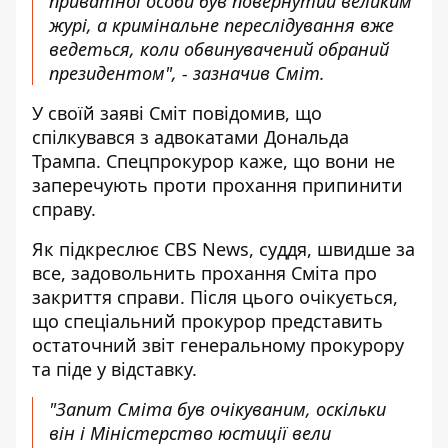
приватної особи був повернутий великим
журі, а кримінальне переслідування вже
ведеться, коли обвинувачений обраний
президентом", - зазначив Сміт.
У своїй заяві Сміт повідомив, що
спілкувався з адвокатами Дональда
Трампа. Спецпрокурор каже, що вони не
заперечують проти прохання припинити
справу.
Як підкреслює CBS News, суддя, швидше за
все, задовольнить прохання Сміта про
закриття справи. Після цього очікується,
що спеціальний прокурор представить
остаточний звіт генеральному прокурору
та піде у відставку.
"Запит Сміта був очікуваним, оскільки
він і Міністерство юстиції вели