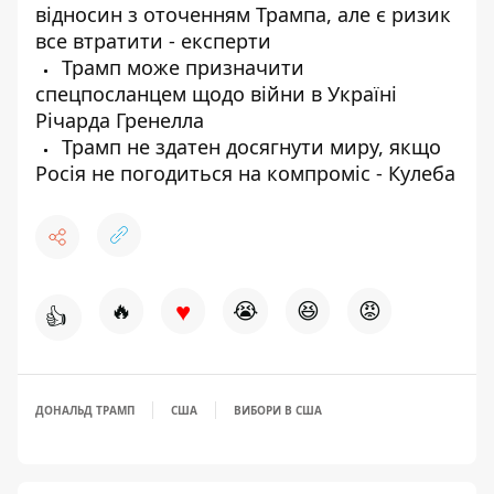
відносин з оточенням Трампа, але є ризик
все втратити - експерти
Трамп може призначити
спецпосланцем щодо війни в Україні
Річарда Гренелла
Трамп не здатен досягнути миру, якщо
Росія не погодиться на компроміс - Кулеба
♥
🔥
😭
😆
😡
👍
ДОНАЛЬД ТРАМП
США
ВИБОРИ В США