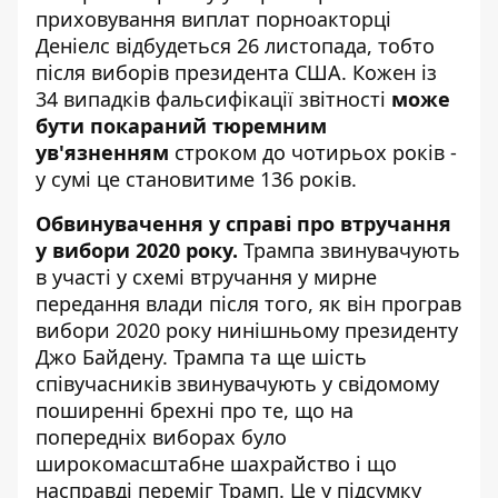
приховування виплат порноакторці
Деніелс відбудеться 26 листопада, тобто
після виборів президента США. Кожен із
34 випадків фальсифікації звітності
може
бути покараний тюремним
ув'язненням
строком до чотирьох років -
у сумі це становитиме 136 років.
Обвинувачення у справі про
втручання
у вибори 2020 року
.
Трампа звинувачують
в участі у схемі втручання у мирне
передання влади після того, як він програв
вибори 2020 року нинішньому президенту
Джо Байдену. Трампа та ще шість
співучасників звинувачують у свідомому
поширенні брехні про те, що на
попередніх виборах було
широкомасштабне шахрайство і що
насправді переміг Трамп. Це у підсумку