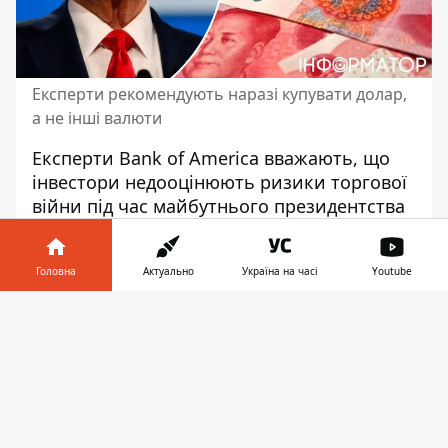
Експерти рекомендують наразі купувати долар,
а не інші валюти
Експерти Bank of America вважають, що
інвестори недооцінюють ризики торгової
війни під час майбутнього
президентства
Дональда Трампа
. Вони прогнозують 5%
падіння валют ринків, що розвиваються, у
Головна
Актуально
Україна на часі
Youtube
першій половині 2025 року, що є доволі
великим показником. Найбільший удар
Інформатор у
Завантажити
візьме на себе валюта Китаю.
телефоні
👉
Про це пише Bloomberg. Видання
наголошує, що основний удар через
діяльність Трампа припаде на китайський
юань. За прогнозами, у першій половині