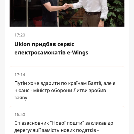
17:20
Uklon придбав сервіс
електросамокатів e-Wings
17:14
Путін хоче вдарити по країнам Балтії, але є
нюанс - міністр оборони Литви зробив
заяву
16:50
Співзасновник "Нової пошти" закликав до
дерегуляції замість нових податків -