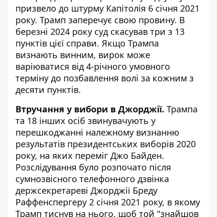
призвело до штурму Капітолія 6 січня 2021
року. Трамп заперечує свою провину. В
березні 2024 року суд скасував три з 13
пунктів цієї справи. Якщо Трампа
визнають винним, вирок може
варіюватися від 4-річного умовного
терміну до позбавлення волі за кожним з
десяти пунктів.
Втручання у вибори в Джорджії.
Трампа
та 18 інших осіб звинувачують у
перешкоджанні належному визнанню
результатів президентських виборів 2020
року, на яких переміг Джо Байден.
Розслідування було розпочато після
сумнозвісного телефонного дзвінка
держсекретареві Джорджії Бреду
Раффенспергеру 2 січня 2021 року, в якому
Трамп тиснув на нього, щоб той "знайшов