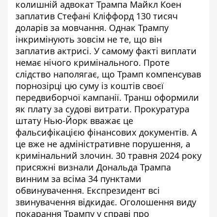
колишній адвокат Трампа Майкл Коен
заплатив Стефані Кліффорд 130 тисяч
доларів за мовчання. Однак Трампу
інкримінують зовсім не те, що він
заплатив актрисі. У самому факті виплати
немає нічого кримінального. Проте
слідство наполягає, що Трамп компенсував
порнозірці цю суму із коштів своєї
передвиборчої кампанії. Транш оформили
як плату за судові витрати. Прокуратура
штату Нью-Йорк вважає це
фальсифікацією фінансових документів. А
це вже не адміністративне порушення, а
кримінальний злочин. 30 травня 2024 року
присяжні визнали Дональда Трампа
винним за всіма 34 пунктами
обвинувачення. Експрезидент всі
звинувачення відкидає. Оголошення виду
покарання Трампу у справі про