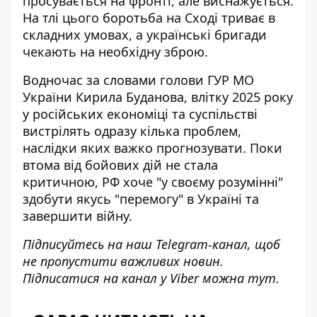
просувається на фронті, але виснажується.
На тлі цього боротьба на Сході триває в
складних умовах, а
українські бригади
чекають на необхідну зброю
.
Водночас за словами голови ГУР МО
України Кирила Буданова, влітку 2025 року
у російських економіці та суспільстві
вистрілять одразу кілька проблем,
наслідки яких важко прогнозувати. Поки
втома від бойових дій не стала
критичною, РФ хоче "у своєму розумінні"
здобути якусь "перемогу" в Україні та
завершити війну
.
Підписуйтесь на наш
Telegram-канал
, щоб
не пропустити важливих новин.
Підписатися на канал у Viber можна
тут
.