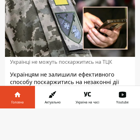
Українці не можуть поскаржитись на ТЦК
Українцям не залишили ефективного
способу поскаржитись на незаконні дії
ТЦК. Жодна "гаряча лінія", роботу яких
нещодавно анонсували у Сухопутних
Головна
Актуально
Україна на часі
Youtube
військах, не працює. Єдиний номер, куди
громадяни все ще можуть додзвонитися, -
Інформатор у
Завантажити
це лінія Міноборони, утім реально
телефоні
👉
поскаржитись на
перевищення
повноважень працівників ТЦК
-