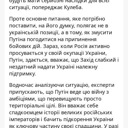
будуть мати серйозні наслідки для всієї
ситуації, попереджає Кулеба.
Проте основне питання, яке потрібно
поставити, на його думку, полягає не в
українській позиції, а в тому, як змусити
Путіна погодитися на припинення
бойових дій. Зараз, коли Росія активно
просувається у своїй окупації України,
Путін, здається, вважає, що Захід слабкий і
нездатний надати Україні належну
підтримку.
Водночас аналізуючи ситуацію, експерти
припускають, що Путін веде цю війну з
амбіціями, що перевищують просто
територіальні цілі. Він вважає себе
спадкоємцем історії великих російських
імператорів і бачить підкорення України
як ключову частину своєї спадщини. У разі