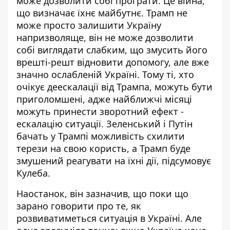
може дозволити собі програти. Це війна,
що визначає їхнє майбутнє. Трамп не
може просто залишити Україну
напризволяще, він не може дозволити
собі виглядати слабким, що змусить його
врешті-решт відновити допомогу, але вже
значно ослабленій Україні. Тому ті, хто
очікує деескалації від Трампа, можуть бути
приголомшені, адже найближчі місяці
можуть принести зворотний ефект -
ескалацію ситуації. Зеленський і Путін
бачать у Трампі можливість схилити
терези на свою користь, а Трамп буде
змушений реагувати на їхні дії, підсумовує
Кулеба.
Наостанок, він зазначив, що поки що
зарано говорити про те, як
розвиватиметься ситуація в Україні. Але