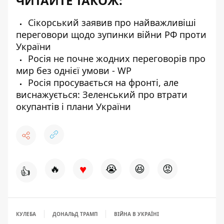
ЧИТАЙТЕ ТАКОЖ:
Сікорський заявив про найважливіші
переговори щодо зупинки війни РФ проти
України
Росія не почне жодних переговорів про
мир без однієї умови - WP
Росія просувається на фронті, але
виснажується: Зеленський про втрати
окупантів і плани України
♥
🔥
😭
😆
😡
👍
КУЛЕБА
ДОНАЛЬД ТРАМП
ВІЙНА В УКРАЇНІ