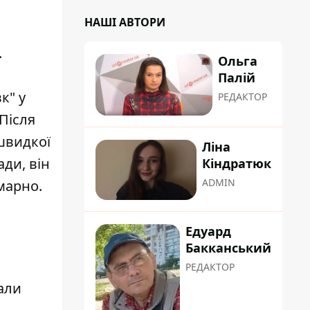
НАШІ АВТОРИ
.
Ольга
Палій
к" у
РЕДАКТОР
Після
 швидкої
Ліна
ди, він
Кіндратюк
ADMIN
 марно.
Едуард
Бакканський
РЕДАКТОР
дали