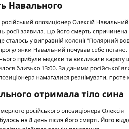
ь Навального
р російський опозиціонер Олексій Навальний
 росії заявила, що його смерть спричинена
е сталось у виправній колонії "Полярний вов
 прогулянки Навальний почував себе погано. 
до нього прибули медики та викликали карету
лося близько 13:00. За даними російської вла
Опозиціонера намагалися реанімувати, проте
льного отримала тіло сина
омерлого російського опозиціонера Олексія
дбулось на 8 день після його смерті. Його від