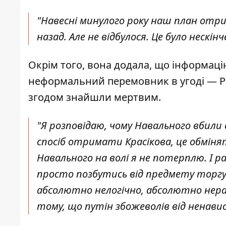
"Навесні минулого року наш план отрим
назад. Але не відбулося. Це було нескі
Окрім того, вона додала, що інформаці
неформальний перемовник в угоді — Ро
згодом знайшли мертвим.
"Я розповідаю, чому Навального вбили 
спосіб отримати Красікова, це обмінят
Навального на волі я не потерплю. І 
просто позбутись від предмету торгу.
абсолютно нелогічно, абсолютно нерац
тому, що путін збожеволів від ненавис