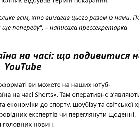
й політик відбував термін покарання.
велике всім, хто вимагав цього разом із нами. П
н ще попереду", – написала прессекретарка
на на часі: що подивитися н
YouTube
еоформаті ви можете на наших ютуб-
їна на часі Shorts»
. Там оперативно зʼявляют
та економіки до спорту, шоубізу та світської х
ровідних експертів чи переглянути щоденні,
и головних новин.