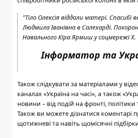
співробітники російської колонії в які
"Тіло Олексія віддали матері. Спасибі 
Людмила Іванівна в Салехарді. Похоро
Навального Кіра Ярмиш у соцмережі X.
Інформатор та Украї
Також слідкувати за матеріалами у від
каналах
«Україна на часі»
, а також
«Укра
новини – від подій на фронті, політики 
Також ви можете дізнатися коментарі п
щотижневі та навіть щомісячні підбірк