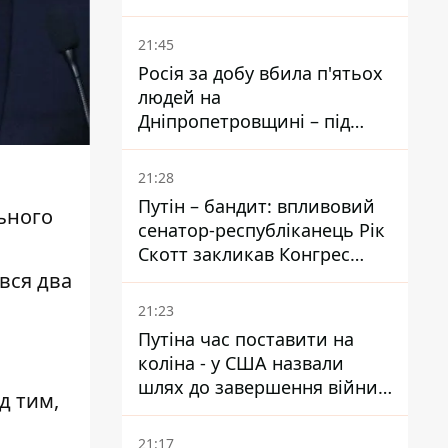
біль – він очолив народне
голосування
21:45
Росія за добу вбила п'ятьох
людей на
Дніпропетровщині – під
ударами опинилися п'ять
районів області
21:28
Путін – бандит: впливовий
ьного
сенатор-республіканець Рік
Скотт закликав Конгрес
притягнути РФ до
вся два
відповідальності за війну в
21:23
Україні
Путіна час поставити на
коліна - у США назвали
шлях до завершення війни -
д тим,
National Security Journal
21:17