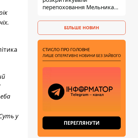
перепоховання Мельника
рік
через ризик дипломатичної
ізоляції
іх.
БІЛЬШЕ НОВИН
літика
СТИСЛО ПРО ГОЛОВНЕ
ЛИШЕ ОПЕРАТИВНІ НОВИНИ БЕЗ ЗАЙВОГО
ий
!
реба
Суть у
ПЕРЕГЛЯНУТИ