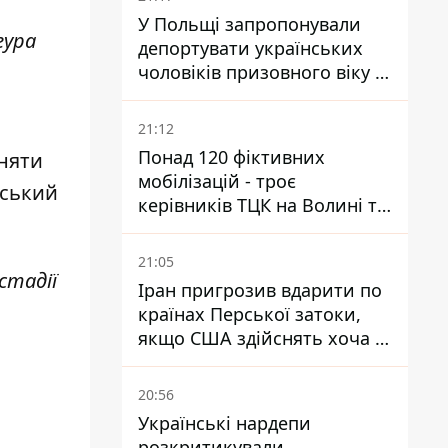
У Польщі запропонували
гура
депортувати українських
чоловіків призовного віку -
кого це може торкнутися
21:12
Понад 120 фіктивних
няти
мобілізацій - троє
йський
керівників ТЦК на Волині та
Буковині отримали підозри
за фейкові звіти
21:05
стадії
Іран пригрозив вдарити по
країнах Перської затоки,
якщо США здійснять хоча б
одну атаку - Reuters
20:56
й
Українські нардепи
розкритикували