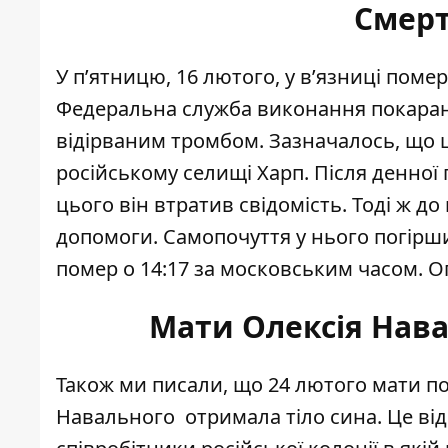
Смерт
У пʼятницю, 16 лютого,
у вʼязниці поме
Федеральна служба виконання покарань
відірваним тромбом. Зазначалось, що ц
російському селищі Харп. Після денної
цього він втратив свідомість. Тоді ж 
допомоги. Самопочуття у нього погірши
помер о 14:17 за московським часом. 
Мати Олексія Нава
Також ми писали, що 24 лютого мати п
Навального
отримала тіло сина
. Це ві