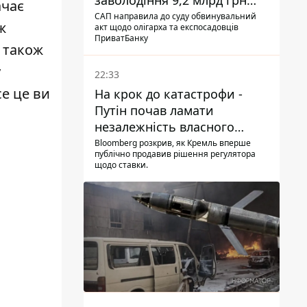
заволодіння 9,2 млрд грн
ачає
ПриватБанку скерували до
САП направила до суду обвинувальний
ж
акт щодо олігарха та експосадовців
суду
ПриватБанку
и також
у
22:33
се це ви
На крок до катастрофи -
Путін почав ламати
незалежність власного
Центробанку, змусивши
Bloomberg розкрив, як Кремль вперше
публічно продавив рішення регулятора
знизити базову ставку
щодо ставки.