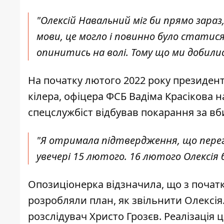
"Олексій Навальний міг би прямо зараз,
мови, це могло і повинно було стати
опинитись на волі. Тому що ми добилис
На початку лютого 2022 року президен
кілера, офіцера ФСБ Вадіма Красікова 
спецслужбіст відбував покарання за вби
"Я отримала підтвердження, що перег
увечері 15 лютого. 16 лютого Олексія б
Опозиціонерка відзначила, що з початк
розробляли план, як звільнити Олексі
розслідувач Христо Грозєв. Реалізація 