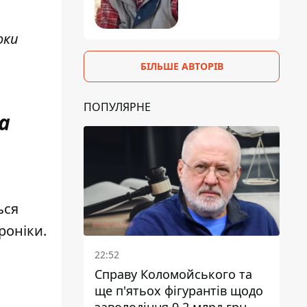
оки
БІЛЬШЕ АВТОРІВ
ПОПУЛЯРНЕ
а
ься
роніки.
22:52
Справу Коломойського та
ще п'ятьох фігурантів щодо