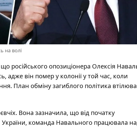
ь на волі
, що
російського опозиціонера Олексія Навал
ь, адже він помер у колонії у той час, коли
ня. План обміну загиблого політика втілюва
євчіх. Вона зазначила, що від початку
 України,
команда Навального працювала на