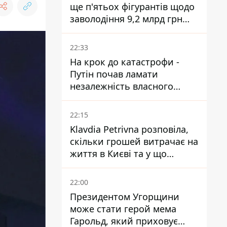
ще п'ятьох фігурантів щодо
заволодіння 9,2 млрд грн
ПриватБанку скерували до
суду
22:33
На крок до катастрофи -
Путін почав ламати
незалежність власного
Центробанку, змусивши
знизити базову ставку
22:15
Klavdia Petrivna розповіла,
скільки грошей витрачає на
життя в Києві та у що
вкладає мільйони
22:00
Президентом Угорщини
може стати герой мема
Гарольд, який приховує