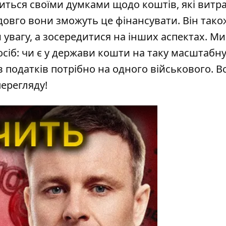
литься своїми думками щодо коштів, які витр
 довго вони зможуть це фінансувати. Він тако
 увагу, а зосередитися на інших аспектах. М
осіб: чи є у держави кошти на таку масштабн
в податків потрібно на одного військового. В
перегляду!