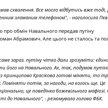
ав схвалення. Все могло відбутись вже тоді, 
нченним зламаним телефоном", - наголосила Пєвч
ю про обмін Навального передав путіну
ман Абрамович. Але цього не сталось та по
саме зараз. путіну чітко дали зрозуміти: єдин
и його на Навального. Ах, так, подумав путін
раз принципово Красікова готові міняти, то т
 Поміняти потім, за нагоди, на когось ще. Це
іонально, це поведінка божевільного мафіозі. 
ті до Навального", - резюмувала голова ФБК.