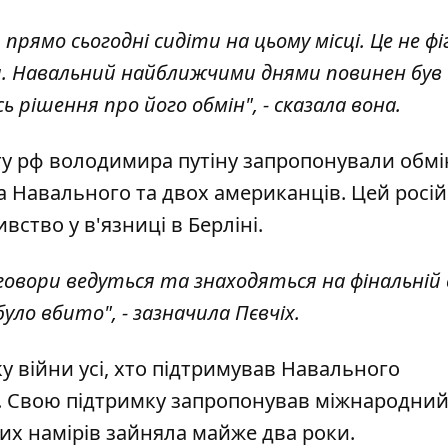
 прямо сьогодні сидіти на цьому місці. Це не фі
ся. Навальний найближчими днями повинен був
ь рішення про його обмін", - сказала вона.
ту рф володимира путіну запропонували обмі
на Навального та двох американців. Цей росі
вство у в'язниці в Берліні.
овори ведуться та знаходяться на фінальній 
уло вбито", - зазначила Пєвчіх.
у війни усі, хто підтримував Навального
я. Свою підтримку запропонував міжнародни
цих намірів зайняла майже два роки.