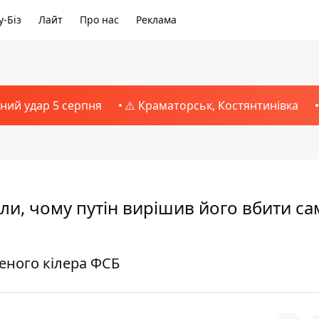
-Біз
Лайт
Про нас
Реклама
тний удар 5 серпня
⚠️ Краматорськ, Костянтинівка
и, чому путін вирішив його вбити са
еного кілера ФСБ