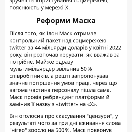
зручність користування соцмережею,
пояснюють у мережі Х.
Реформи Маска
Після того, як Ілон Маск
отримав
контрольний пакет над соцмережею
twitter
за 44 мільярди доларів у квітні 2022
року, він розпочав керувати, як вважав за
потрібне. Майже одразу
мультимільярдер
звільнив 50 %
співробітників
, а решті запропонував
значне погіршення умов праці, через що
вагома частина персоналу пішла сама.
Маск провів ребрендинг платформи й
замінив її назву
з «twitter» на «Х»
.
Він оголосив
про скасування "цензури"
, у
результаті чого за три дні вживання слова
"нігер" зросло на 500 %. Маск повернув