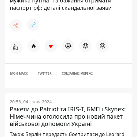
мужика путіна" та бажання отримати
паспорт рф: деталі скандальної заяви
♥
🔥
😭
😆
😡
👍
ІЛОН МАСК
TWITTER
СОЦІАЛЬНІ МЕРЕЖІ
20:56, 04 січня 2024
Ракети до Patriot та IRIS-T, БМП і Skynex:
Німеччина оголосила про новий пакет
військової допомоги Україні
Також Берлін передасть боєприпаси до Leorard