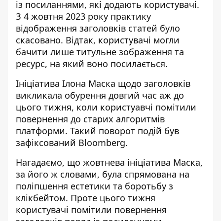
із посиланнями, які додають користувачі.
З 4 жовтня 2023 року
практику
відображення заголовків статей було
скасовано
. Відтак, користувачі могли
бачити лише титульне зображення та
ресурс, на який воно посилається.
Ініціатива Ілона Маска щодо заголовків
викликала обурення довгий час аж до
цього тижня, коли користуавчі помітили
повернення до старих алгоритмів
платформи. Такий поворот подій був
зафіксований
Bloomberg
.
Нагадаємо, що жовтнева ініціатива Маска,
за його ж словами, була спрямована на
поліпшення естетики та боротьбу з
клікбейтом. Проте цього тижня
користувачі помітили повернення