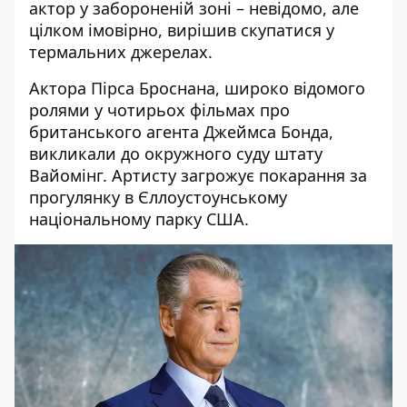
актор у забороненій зоні – невідомо, але
цілком імовірно, вирішив скупатися у
термальних джерелах.
Актора
Пірса Броснана
, широко відомого
ролями у чотирьох фільмах про
британського агента Джеймса Бонда,
викликали до окружного суду
штату
Вайомінг. Артисту загрожує покарання за
прогулянку в Єллоустоунському
національному парку США.