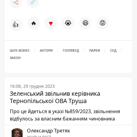
♥
🔥
😭
😆
😡
👍
ШОУ-БІЗНЕС
АКТОРИ
ГОЛЛІВУД
ПАРКИ
СУД
ЗАКОН
16:08, 29 грудня 2023
Зеленський звільнив керівника
Тернопільської ОВА Труша
Про це йдеться в указі №859/2023, звільнення
відбулось за власним бажанням чиновника
Олександр Третяк