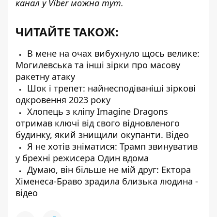
канал у Viber можна
тут
.
ЧИТАЙТЕ ТАКОЖ:
В мене на очах вибухнуло щось велике:
Могилевська та інші зірки про масову
ракетну атаку
Шок і трепет: найнесподіваніші зіркові
одкровення 2023 року
Хлопець з кліпу Imagine Dragons
отримав ключі від свого відновленого
будинку, який знищили окупанти. Відео
Я не хотів зніматися: Трамп звинуватив
у брехні режисера Один вдома
Думаю, він більше не мій друг: Ектора
Хіменеса-Браво зрадила близька людина -
відео