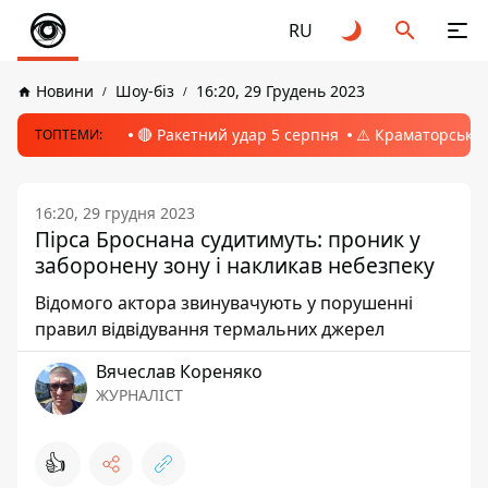
RU
Новини
Шоу-біз
16:20, 29 Грудень 2023
🔴 Ракетний удар 5 серпня
⚠️ Краматорськ, 
ТОПТЕМИ:
16:20, 29 грудня 2023
Пірса Броснана судитимуть: проник у
заборонену зону і накликав небезпеку
Відомого актора звинувачують у порушенні
правил відвідування термальних джерел
Вячеслав Кореняко
ЖУРНАЛІСТ
👍